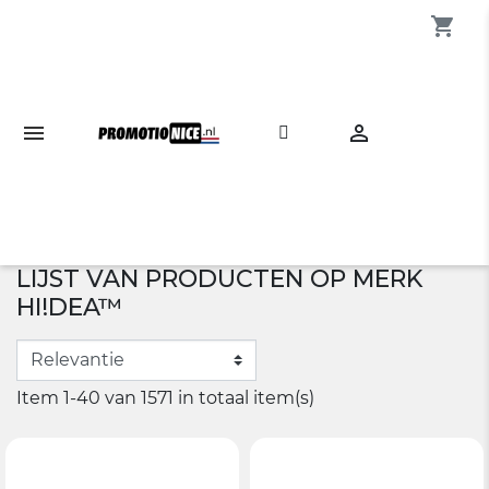
shopping_cart

LIJST VAN PRODUCTEN OP MERK
HI!DEA™
Item 1-40 van 1571 in totaal item(s)