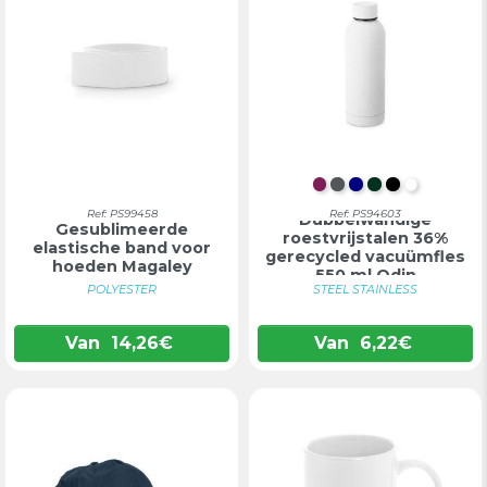
BORDEAUX
DONKERGRIJS
DONKERBLA
DONKERGR
ZWART
WIT
Ref: PS99458
Ref: PS94603
Dubbelwandige
Gesublimeerde
roestvrijstalen 36%
elastische band voor
gerecycled vacuümfles
hoeden Magaley
550 ml Odin
POLYESTER
STEEL STAINLESS
Van
14,26
€
Van
6,22
€