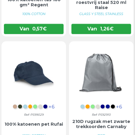
roestvrij staal 520 ml
gm² Regent
Raise
100% COTTON
GLASS Y STEEL STAINLESS
Van
0,57
€
Van
1,26
€
+6
+6
LICHT NATUURLIJK
LEGERGROEN
LICHTBLAUW
ORANJE
LICHTGROEN
LICHTGRIJS
DONKERBLAUW
LICHTBLAUW
ORANJE
LICHTGROEN
LICHTGRIJS
DONKERBL
KONINGS
ZWART
Ref: PS99029
Ref: PS92910
210D rugzak met zwarte
100% katoenen pet Rufai
trekkoorden Carnaby