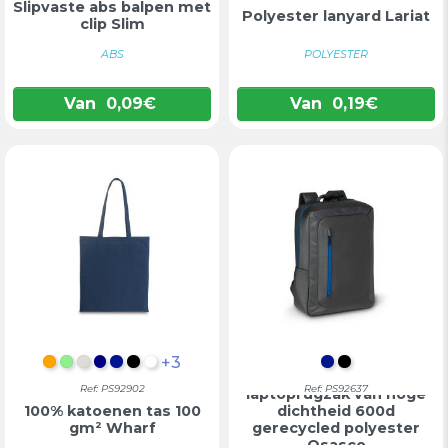
Slipvaste abs balpen met
Polyester lanyard Lariat
clip Slim
ABS
POLYESTER
Van
0,09
€
Van
0,19
€
+3
ORANJE
LICHTGROEN
LICHTGRIJS
DONKERBLAUW
KONINGSBLAUW
ZWART
WIT
KONINGSBLA
ZWART
Ref: PS92902
Ref: PS92637
laptoprugzak van hoge
100% katoenen tas 100
dichtheid 600d
gm² Wharf
gerecycled polyester
Osasco