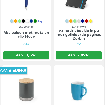
+4
LICHTBLAUW
ORANJE
LICHTGROEN
ZWART
WIT
BLAUW
GROEN
LICHTBLAUW
ORANJE
LICHTGROEN
LICHTGRIJS
KONINGSB
ROOD
GEEL
Ref: PS81132
Ref: PS93717
A5 notitieboekje in pu
Abs balpen met metalen
met gelinieerde paginas
clip Move
Corbin
ABS
PU
Van
0,12
€
Van
2,07
€
AANBIEDING!