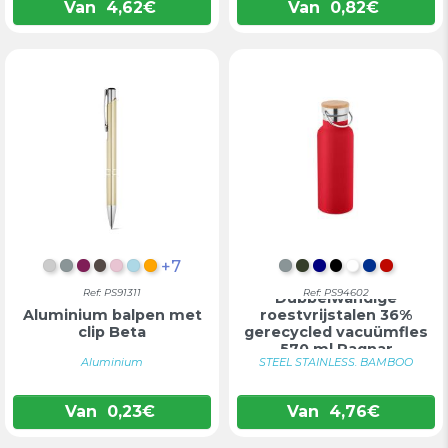
Van
4,62
€
Van
0,82
€
+7
VERCHROOMD
SATIJN CHROOM
BORDEAUX
GUN METAL
LICHTROZE
LICHTBLAUW
ORANJE
SATIJN CHROOM
LEGERGROEN
DONKERBLAU
ZWART
WIT
BLAUW
ROOD
Ref: PS91311
Ref: PS94602
Dubbelwandige
Aluminium balpen met
roestvrijstalen 36%
clip Beta
gerecycled vacuümfles
570 ml Ragnar
Aluminium
STEEL STAINLESS. BAMBOO
Van
0,23
€
Van
4,76
€