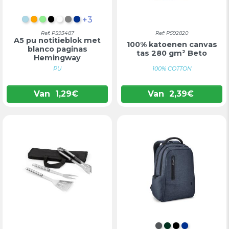
+3
LICHTBLAUW
ORANJE
LICHTGROEN
ZWART
WIT
GRIJS
BLAUW
Ref: PS93487
Ref: PS92820
A5 pu notitieblok met
100% katoenen canvas
blanco paginas
tas 280 gm² Beto
Hemingway
PU
100% COTTON
Van
1,29
€
Van
2,39
€
DONKERGRIJS
DONKERGRO
ZWART
BLAUW