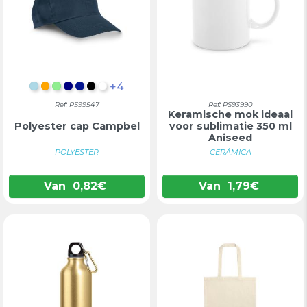
+4
LICHTBLAUW
ORANJE
LICHTGROEN
DONKERBLAUW
KONINGSBLAUW
ZWART
WIT
Ref: PS99547
Ref: PS93990
Keramische mok ideaal
Polyester cap Campbel
voor sublimatie 350 ml
Aniseed
POLYESTER
CERÁMICA
Van
0,82
€
Van
1,79
€