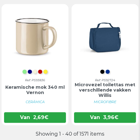
LICHTGROEN
DONKERBLAUW
BEIGE
ROOD
GEEL
ZWART
BLAUW
Ref: PS93836
Ref: PS92724
Microvezel toilettas met
Keramische mok 340 ml
verschillende vakken
Vernon
Willis
CERÁMICA
MICROFIBRE
Van
2,69
€
Van
3,96
€
Showing 1 - 40 of 1571 items