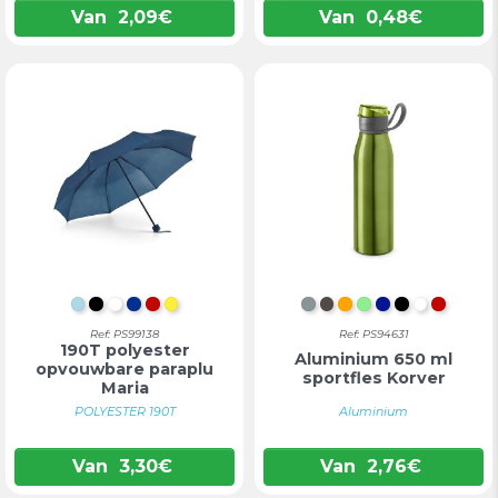
Van
2,09
€
Van
0,48
€
LICHTBLAUW
ZWART
WIT
BLAUW
ROOD
GEEL
SATIJN CHROOM
GUN METAL
ORANJE
LICHTGROEN
KONINGSB
ZWART
WIT
ROOD
Ref: PS99138
Ref: PS94631
190T polyester
Aluminium 650 ml
opvouwbare paraplu
sportfles Korver
Maria
POLYESTER 190T
Aluminium
Van
3,30
€
Van
2,76
€