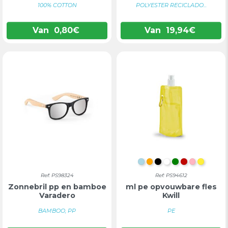
100% COTTON
POLYESTER RECICLADO...
Van
0,80
€
Van
19,94
€
LICHTBLAUW
ORANJE
ZWART
WIT
GROEN
ROOD
ROZE
GEEL
Ref: PS98324
Ref: PS94612
Zonnebril pp en bamboe
ml pe opvouwbare fles
Varadero
Kwill
BAMBOO, PP
PE