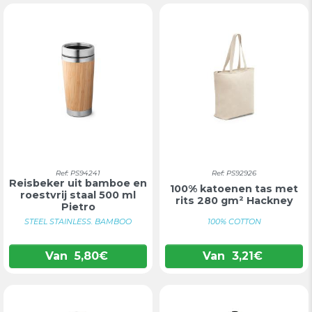
Ref: PS94241
Ref: PS92926
Reisbeker uit bamboe en
100% katoenen tas met
roestvrij staal 500 ml
rits 280 gm² Hackney
Pietro
STEEL STAINLESS. BAMBOO
100% COTTON
Van
5,80
€
Van
3,21
€