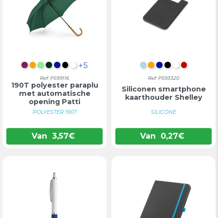
+5
BORDEAUX
ORANJE
LICHTGROEN
DONKERGROEN
KONINGSBLAUW
ZWART
WIT
LICHTBLAUW
ORANJE
KONINGSBLA
ZWART
WIT
ROOD
Ref: PS99116
Ref: PS93320
190T polyester paraplu
Siliconen smartphone
met automatische
kaarthouder Shelley
opening Patti
POLYESTER 190T
SILICONE
Van
3,57
€
Van
0,27
€