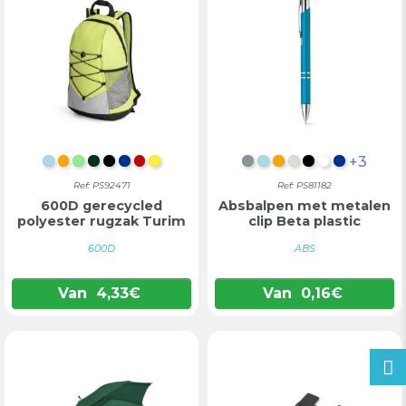
+3
LICHTBLAUW
ORANJE
LICHTGROEN
DONKERGROEN
ZWART
BLAUW
ROOD
GEEL
SATIJN CHROOM
LICHTBLAUW
ORANJE
LICHTGRIJS
ZWART
WIT
BLAUW
Ref: PS92471
Ref: PS81182
600D gerecycled
Absbalpen met metalen
polyester rugzak Turim
clip Beta plastic
600D
ABS
Van
4,33
€
Van
0,16
€