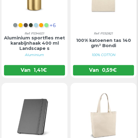
+6
SATIJN CHROOM
SATIJNGOUD
GUN METAL
LEGERGROEN
LICHTBLAUW
ORANJE
LICHTGROEN
Ref: PS94601
Ref: PS92821
Aluminium sportfles met
100% katoenen tas 140
karabijnhaak 400 ml
gm² Bondi
Landscape s
Aluminium
100% COTTON
Van
1,41
€
Van
0,59
€