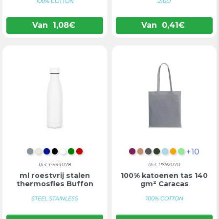
100% COTTON
210D
Van
1,08
€
Van
0,41
€
+10
SATIJN CHROOM
CHAMPAGNE
KONINGSBLAUW
ZWART
WIT
GROEN
ROOD
BORDEAUX
LICHTBRUIN
DONKERGRIJS
LEGERGROEN
LICHTBLAUW
ORANJE
LICHTGR
Ref: PS94078
Ref: PS92070
ml roestvrij stalen
100% katoenen tas 140
thermosfles Buffon
gm² Caracas
STEEL STAINLESS
100% COTTON