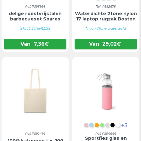
Ref: PS93998
Ref: PS92675
delige roestvrijstalen
Waterdichte 2tone nylon
barbecueset Soares
17 laptop rugzak Boston
STEEL STAINLESS
Nylon 2Tone waterdicht
Van
7,36
€
Van
29,02
€
+3
LICHTROZE
LICHTBLAUW
ORANJE
LICHTGROEN
LICHTGRIJS
ZWART
WIT
Ref: PS92414
Ref: PS94646
Sportfles glas en
100% katoenen tas 100