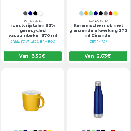
DONKERGRIJS
DONKERBLAUW
ZWART
WIT
LICHTBLAUW
ORANJE
LICHTGROEN
DONKERBLA
ZWART
GRIJS
ROOD
GEEL
Dubbelwandige
Ref: PS94661
Ref: PS93832
roestvrijstalen 36%
Keramische mok met
gerecycled
glanzende afwerking 370
vacuümbeker 370 ml
ml Cinander
Norre tu...
STEEL STAINLESS. BAMBOO
CERÁMICA
Van
8,56
€
Van
2,63
€