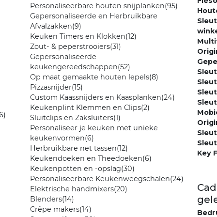
Fles
Personaliseerbare houten snijplanken
(95)
Hout
Gepersonaliseerde en Herbruikbare
Sleu
Afvalzakken
(9)
wink
Keuken Timers en Klokken
(12)
Mult
Zout- & peperstrooiers
(31)
Origi
Gepersonaliseerde
Gepe
keukengereedschappen
(52)
Sleu
Op maat gemaakte houten lepels
(8)
Sleu
Pizzasnijder
(15)
Sleu
Custom Kaassnijders en Kaasplanken
(24)
Sleu
Keukenplint Klemmen en Clips
(2)
Mobi
6)
Sluitclips en Zaksluiters
(1)
Orig
Personaliseer je keuken met unieke
Sleu
keukenvormen
(6)
Sleu
Herbruikbare net tassen
(12)
Key 
Keukendoeken en Theedoeken
(6)
Keukenpotten en -opslag
(30)
Personaliseerbare Keukenweegschalen
(24)
Cad
Elektrische handmixers
(20)
gel
Blenders
(14)
Crêpe makers
(14)
Bedr