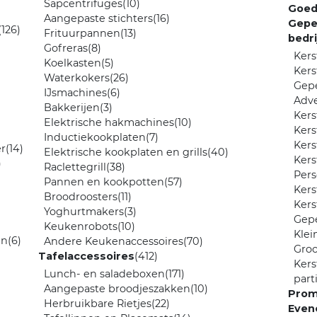
Sapcentrifuges
(10)
Goed
Aangepaste stichters
(16)
Gepe
(126)
Frituurpannen
(13)
bedr
Gofreras
(8)
Ker
Koelkasten
(5)
Kers
Waterkokers
(26)
Gepe
IJsmachines
(6)
Adve
Bakkerijen
(3)
Ker
Elektrische hakmachines
(10)
Kers
Inductiekookplaten
(7)
Ker
r
(14)
Elektrische kookplaten en grills
(40)
Kers
)
Raclettegrill
(38)
Pers
Pannen en kookpotten
(57)
Ker
Broodroosters
(11)
Kers
Yoghurtmakers
(3)
Gepe
Keukenrobots
(10)
Klei
en
(6)
Andere Keukenaccessoires
(70)
Gro
Tafelaccessoires
(412)
Kers
Lunch- en saladeboxen
(171)
part
Aangepaste broodjeszakken
(10)
Prom
Herbruikbare Rietjes
(22)
Even