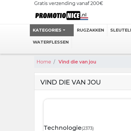
Gratis verzending vanaf 200€
KATEGORIES
RUGZAKKEN
SLEUTEL
WATERFLESSEN
Home
Vind die van jou
Gepersonali
Stalen Ther
Gepersonal
VIND DIE VAN JOU
Personlijke
Heupflessen
Bekijk meer
Technologie
(2373)