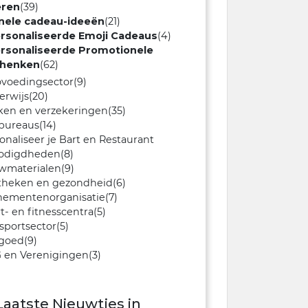
eren
(39)
inele cadeau-ideeën
(21)
rsonaliseerde Emoji Cadeaus
(4)
rsonaliseerde Promotionele
henken
(62)
ovoedingsector
(9)
erwijs
(20)
ken en verzekeringen
(35)
bureaus
(14)
onaliseer je Bart en Restaurant
odigdheden
(8)
wmaterialen
(9)
theken en gezondheid
(6)
nementenorganisatie
(7)
t- en fitnesscentra
(5)
sportsector
(5)
tgoed
(9)
 en Verenigingen
(3)
Laatste Nieuwtjes in