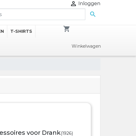

Inloggen

shopping_cart
EN
T-SHIRTS
Winkelwagen
essoires voor Drank
(1926)