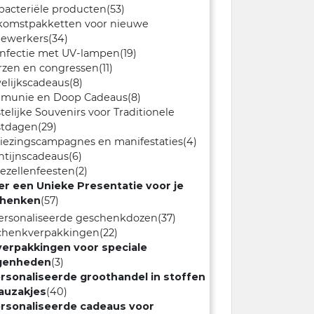
bacteriële producten
(53)
komstpakketten voor nieuwe
ewerkers
(34)
nfectie met UV-lampen
(19)
rzen en congressen
(11)
elijkscadeaus
(8)
munie en Doop Cadeaus
(8)
telijke Souvenirs voor Traditionele
stdagen
(29)
iezingscampagnes en manifestaties
(4)
ntijnscadeaus
(6)
gezellenfeesten
(2)
er een Unieke Presentatie voor je
henken
(57)
ersonaliseerde geschenkdozen
(37)
chenkverpakkingen
(22)
verpakkingen voor speciale
genheden
(3)
rsonaliseerde groothandel in stoffen
auzakjes
(40)
rsonaliseerde cadeaus voor