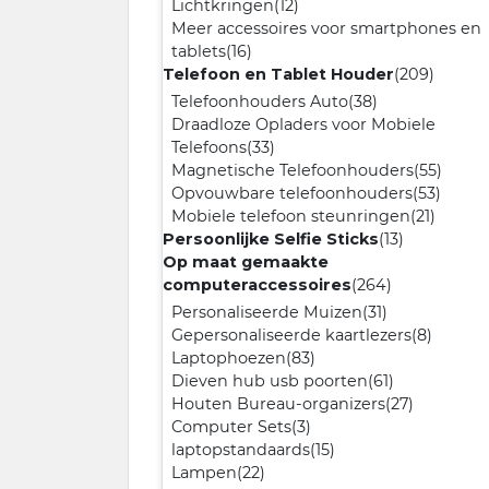
Lichtkringen
(12)
Meer accessoires voor smartphones en
tablets
(16)
Telefoon en Tablet Houder
(209)
Telefoonhouders Auto
(38)
Draadloze Opladers voor Mobiele
Telefoons
(33)
Magnetische Telefoonhouders
(55)
Opvouwbare telefoonhouders
(53)
Mobiele telefoon steunringen
(21)
Persoonlijke Selfie Sticks
(13)
Op maat gemaakte
computeraccessoires
(264)
Personaliseerde Muizen
(31)
Gepersonaliseerde kaartlezers
(8)
Laptophoezen
(83)
Dieven hub usb poorten
(61)
Houten Bureau-organizers
(27)
Computer Sets
(3)
laptopstandaards
(15)
Lampen
(22)