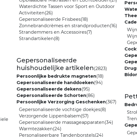
Opblaasbare Matrassen en Luchtbedden
(21)
Perso
Waterdichte Tassen voor Sport en Outdoor
Wate
Activiteiten
(26)
Thee
Gepersonaliseerde Frisbees
(18)
Cade
Zonnebrandcrèmes en strandproducten
(16)
Wijn
Strandemmers en Accessoires
(7)
Wij
Strandartikelen
(8)
Gepe
Cock
Gepe
Gepersonaliseerde
Gepe
huishoudelijke artikelen
Drug
(2823)
Bido
Persoonlijke bedrukte magneten
(18)
Gepersonaliseerde handdoeken
(94)
Gepersonaliseerde dekens
(95)
Gepersonaliseerde Schorten
(86)
Pet
Persoonlijke Verzorging Geschenken
(367)
Bedr
Gepersonaliseerde vochtige doekjes
(8)
Str
Verzorgende Lippenbalsem
(57)
Tre
iele
Gepersonaliseerde massageapparaten
(34)
Gepe
Warmtezakken
(24)
Gepe
Personaliseerbare Tandenborstels
(24)