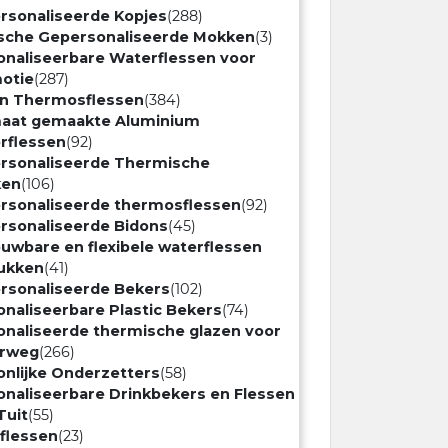
rsonaliseerde Kopjes
(288)
sche Gepersonaliseerde Mokken
(3)
onaliseerbare Waterflessen voor
otie
(287)
en Thermosflessen
(384)
aat gemaakte Aluminium
rflessen
(92)
rsonaliseerde Thermische
ken
(106)
rsonaliseerde thermosflessen
(92)
rsonaliseerde Bidons
(45)
uwbare en flexibele waterflessen
ukken
(41)
rsonaliseerde Bekers
(102)
onaliseerbare Plastic Bekers
(74)
onaliseerde thermische glazen voor
rweg
(266)
onlijke Onderzetters
(58)
onaliseerbare Drinkbekers en Flessen
Tuit
(55)
flessen
(23)