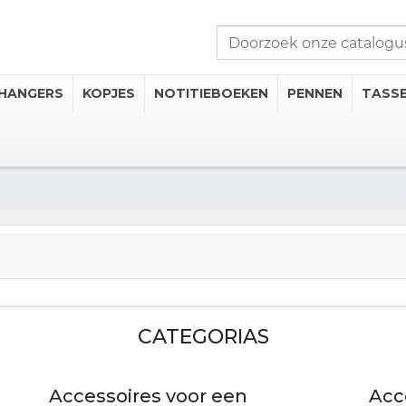
HANGERS
KOPJES
NOTITIEBOEKEN
PENNEN
TASS
seerde Kopjes
mosflessen
iseerde Thermische Mokken
 Onderzetters
CATEGORIAS
 drankcategorieën
Accessoires voor een
Acc