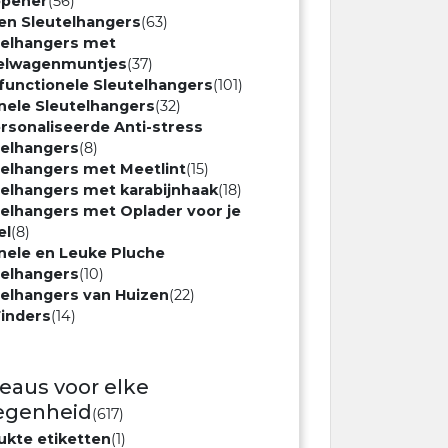
opener
(56)
en Sleutelhangers
(63)
telhangers met
elwagenmuntjes
(37)
ifunctionele Sleutelhangers
(101)
nele Sleutelhangers
(32)
rsonaliseerde Anti-stress
telhangers
(8)
telhangers met Meetlint
(15)
telhangers met karabijnhaak
(18)
telhangers met Oplader voor je
el
(8)
inele en Leuke Pluche
telhangers
(10)
telhangers van Huizen
(22)
Finders
(14)
eaus voor elke
egenheid
(617)
ukte etiketten
(1)