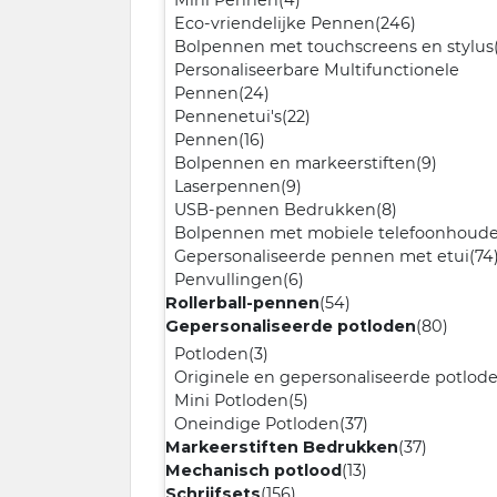
Mini Pennen
(4)
Eco-vriendelijke Pennen
(246)
Bolpennen met touchscreens en stylus
Personaliseerbare Multifunctionele
Pennen
(24)
Pennenetui's
(22)
Pennen
(16)
Bolpennen en markeerstiften
(9)
Laserpennen
(9)
USB-pennen Bedrukken
(8)
Bolpennen met mobiele telefoonhoude
Gepersonaliseerde pennen met etui
(74
Penvullingen
(6)
Rollerball-pennen
(54)
Gepersonaliseerde potloden
(80)
Potloden
(3)
Originele en gepersonaliseerde potlod
Mini Potloden
(5)
Oneindige Potloden
(37)
Markeerstiften Bedrukken
(37)
Mechanisch potlood
(13)
Schrijfsets
(156)