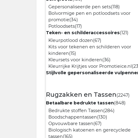
Gepersonaliseerde pen sets
(118)
Bolvormige pen en potloodsets voor
promotie
(34)
Potloodsets
(17)
Teken- en schilderaccessoires
(121)
Kleurpotlood dozen
(67)
Kits voor tekenen en schilderen voor
kinderen
(15)
Kleursets voor kinderen
(36)
Kleurrijke Krijtjes voor Promotieice.nl
(23
Stijlvolle gepersonaliseerde vulpenne
Rugzakken en Tassen
(2247)
Betaalbare bedrukte tassen
(848)
Bedrukte stoffen Tassen
(284)
Boodschappentassen
(130)
Opvouwbare tassen
(67)
Biologisch katoenen en gerecyclede
tassen
(165)