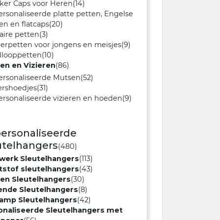
ker Caps voor Heren
(14)
rsonaliseerde platte petten, Engelse
en en flatcaps
(20)
taire petten
(3)
erpetten voor jongens en meisjes
(9)
dlooppetten
(10)
en en Vizieren
(86)
rsonaliseerde Mutsen
(52)
ershoedjes
(31)
rsonaliseerde vizieren en hoeden
(9)
ersonaliseerde
utelhangers
(480)
werk Sleutelhangers
(113)
tstof sleutelhangers
(43)
fen Sleutelhangers
(30)
vende Sleutelhangers
(8)
lamp Sleutelhangers
(42)
onaliseerde Sleutelhangers met