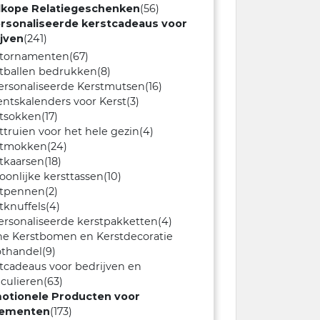
kope Relatiegeschenken
(56)
rsonaliseerde kerstcadeaus voor
ijven
(241)
stornamenten
(67)
tballen bedrukken
(8)
rsonaliseerde Kerstmutsen
(16)
ntskalenders voor Kerst
(3)
stsokken
(17)
ttruien voor het hele gezin
(4)
stmokken
(24)
tkaarsen
(18)
oonlijke kersttassen
(10)
stpennen
(2)
tknuffels
(4)
rsonaliseerde kerstpakketten
(4)
ne Kerstbomen en Kerstdecoratie
othandel
(9)
tcadeaus voor bedrijven en
iculieren
(63)
otionele Producten voor
ementen
(173)