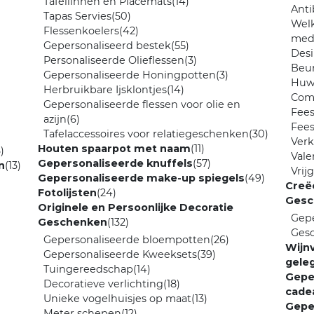
Tafellinnen en Placemats
(14)
Anti
Tapas Servies
(50)
Wel
Flessenkoelers
(42)
med
Gepersonaliseerd bestek
(55)
Desi
Personaliseer​de Oli​​​eflessen​
(3)
Beu
Gepersonaliseerde Honingpotten
(3)
Huw
Herbruikbare Ijsklontjes
(14)
Com
Gepersonaliseerde flessen voor olie en
Fees
azijn
(6)
Fee
Tafelaccessoires voor relatiegeschenken
(30)
Verk
Houten spaarpot met naam
(11)
)
Vale
Gepersonaliseerde knuffels
(57)
n
(13)
Vrij
Gepersonaliseerde make-up spiegels
(49)
Creë
Fotolijsten
(24)
Gesc
Originele en Persoonlijke Decoratie
Gep
Geschenken
(132)
Ges
Gepersonaliseerde bloempotten
(26)
Wijn
Gepersonaliseerde Kweeksets
(39)
gele
Tuingereedschap
(14)
Gepe
Decoratieve verlichting
(18)
cade
Unieke vogelhuisjes op maat
(13)
Gepe
Meter schepen
(12)