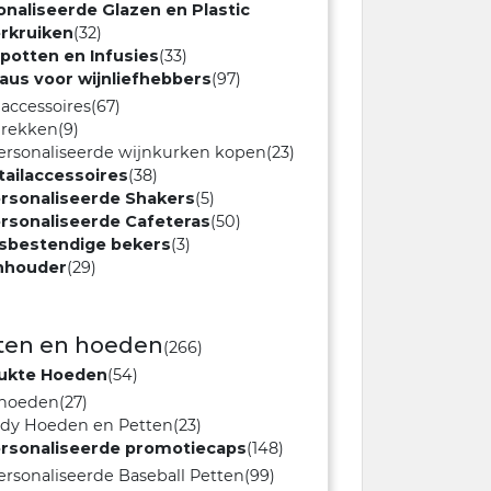
naliseerde Glazen en Plastic
rkruiken
(32)
potten en Infusies
(33)
aus voor wijnliefhebbers
(97)
accessoires
(67)
nrekken
(9)
rsonaliseerde wijnkurken kopen
(23)
tailaccessoires
(38)
rsonaliseerde Shakers
(5)
rsonaliseerde Cafeteras
(50)
sbestendige bekers
(3)
nhouder
(29)
ten en hoeden
(266)
ukte Hoeden
(54)
ohoeden
(27)
ndy Hoeden en Petten
(23)
rsonaliseerde promotiecaps
(148)
rsonaliseerde Baseball Petten
(99)