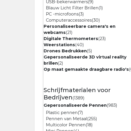
USB-bekerwarmers
(9)
Blauw Licht Filter Brillen
(1)
PC -microfoons
(3)
Computeraccessoires
(30)
Personaliseerbare camera's en
webcams
(21)
Digitale Thermometers
(23)
Weerstations
(40)
Drones Bedrukken
(5)
Gepersonaliseerde 3D virtual reality
brillen
(2)
Op maat gemaakte draagbare radio's
(
Schrijfmaterialen voor
Bedrijven
(1389)
Gepersonaliseerde Pennen
(983)
Plastic pennen
(7)
Pennen van Metaal
(255)
Multicolor Pennen
(18)