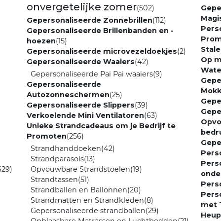
onvergetelijke zomer
(502)
Gepe
Magi
Gepersonaliseerde Zonnebrillen
(112)
Pers
Gepersonaliseerde Brillenbanden en -
Prom
hoezen
(15)
Stal
Gepersonaliseerde microvezeldoekjes
(2)
Op m
Gepersonaliseerde Waaiers
(42)
Wate
Gepersonaliseerde Pai Pai waaiers
(9)
Gepe
Gepersonaliseerde
Mok
Autozonneschermen
(25)
Gepe
Gepersonaliseerde Slippers
(39)
Gepe
Verkoelende Mini Ventilatoren
(63)
Opvo
Unieke Strandcadeaus om je Bedrijf te
bedr
Promoten
(256)
Gepe
Strandhanddoeken
(42)
Pers
Strandparasols
(13)
Pers
629)
Opvouwbare Strandstoelen
(19)
onde
Strandtassen
(51)
Pers
Strandballen en Ballonnen
(20)
Pers
Strandmatten en Strandkleden
(8)
met 
Gepersonaliseerde strandballen
(29)
Heup