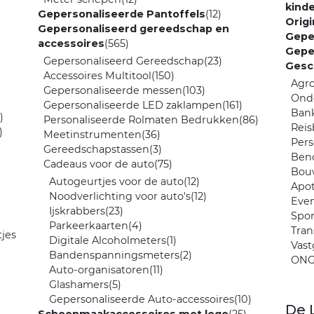
kind
Gepersonaliseerde Pantoffels
(12)
Orig
Gepersonaliseerd gereedschap en
Gepe
accessoires
(565)
Gepe
Gepersonaliseerd Gereedschap
(23)
Gesc
Accessoires Multitool
(150)
Agr
Gepersonaliseerde messen
(103)
Ond
Gepersonaliseerde LED zaklampen
(161)
Ban
)
Personaliseerde Rolmaten Bedrukken
(86)
Reis
)
Meetinstrumenten
(36)
Pers
Gereedschapstassen
(3)
Ben
Cadeaus voor de auto
(75)
Bou
Autogeurtjes voor de auto
(12)
Apo
Noodverlichting voor auto's
(12)
Eve
Ijskrabbers
(23)
Spor
Parkeerkaarten
(4)
Tran
jes
Digitale Alcoholmeters
(1)
Vas
Bandenspanningsmeters
(2)
ONG
Auto-organisatoren
(11)
Glashamers
(5)
Gepersonaliseerde Auto-accessoires
(10)
De 