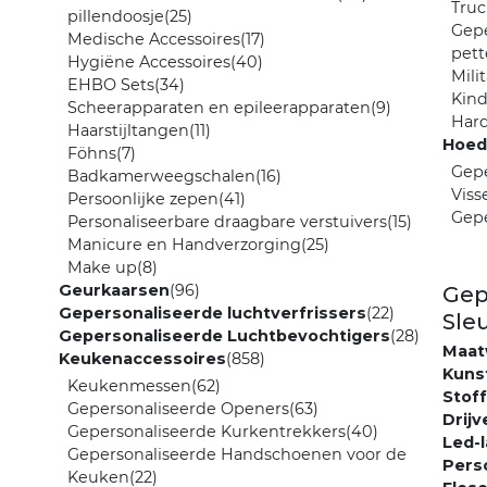
Truc
pillendoosje
(25)
Gepe
Medische Accessoires
(17)
pett
Hygiëne Accessoires
(40)
Mili
EHBO Sets
(34)
Kind
Scheerapparaten en epileerapparaten
(9)
Har
Haarstijltangen
(11)
Hoed
Föhns
(7)
Gepe
Badkamerweegschalen
(16)
Viss
Persoonlijke zepen
(41)
Gepe
Personaliseerbare draagbare verstuivers
(15)
Manicure en Handverzorging
(25)
Make up
(8)
Geurkaarsen
(96)
Gep
Gepersonaliseerde luchtverfrissers
(22)
Sle
Gepersonaliseerde Luchtbevochtigers
(28)
Maat
Keukenaccessoires
(858)
Kuns
Keukenmessen
(62)
Stof
Gepersonaliseerde Openers
(63)
Drij
Gepersonaliseerde Kurkentrekkers
(40)
Led-
Gepersonaliseerde Handschoenen voor de
Pers
Keuken
(22)