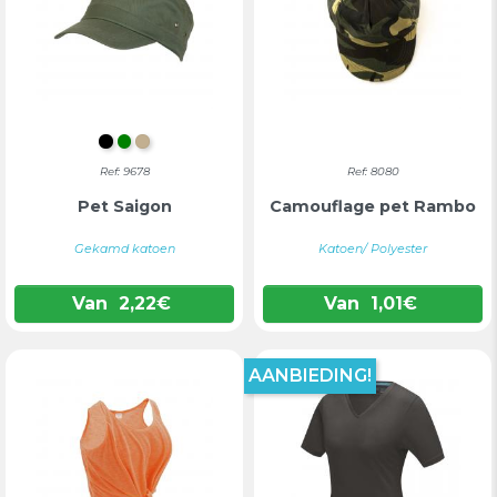
ZWART
GROEN
KAKI
Ref: 9678
Ref: 8080
Pet Saigon
Camouflage pet Rambo
Gekamd katoen
Katoen/ Polyester
Van
2,22
€
Van
1,01
€
AANBIEDING!