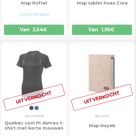
Map Roftel
Map tablet hoes Cora
POLYESTER 600D
Van
2,54
€
Van
1,95
€
UITVERKOCHT
UITVERKOCHT
INTENS ZWART
BLAUW
Ref: PF39016
Ref: 5027
Quebec cool fit dames t-
Map Hoyeb
shirt met korte mouwen