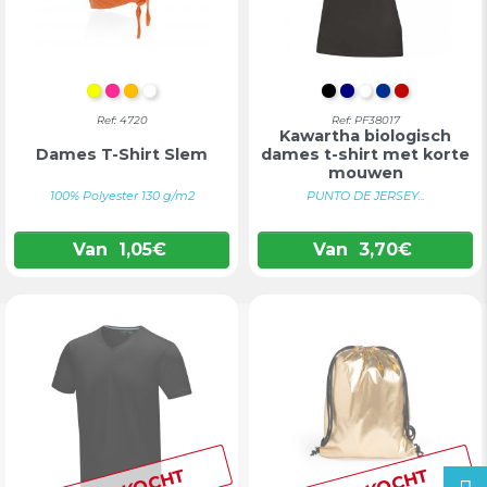
FLUO GEEL
FLUO FUCHSIA
FLUOR ORANJE
WIT
INTENS ZWART
DONKERBLAU
WIT
BLAUW
ROOD
Ref: 4720
Ref: PF38017
Kawartha biologisch
Dames T-Shirt Slem
dames t-shirt met korte
mouwen
100% Polyester 130 g/m2
PUNTO DE JERSEY...
Van
1,05
€
Van
3,70
€