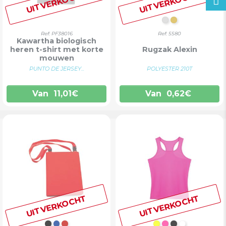
UITVERKOCHT
UITVERKOCHT
ZILVER
GOUD
Ref: PF38016
Ref: 5580
Kawartha biologisch
heren t-shirt met korte
Rugzak Alexin
mouwen
PUNTO DE JERSEY...
POLYESTER 210T
Van
11,01
€
Van
0,62
€
UITVERKOCHT
UITVERKOCHT