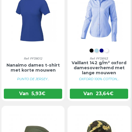
INTENS ZWART
LICHTBLAUW
DONKERBL
WIT
Ref: PF38012
Ref: PF38163
Vaillant 142 g/m² oxford
Nanaimo dames t-shirt
damesoverhemd met
met korte mouwen
lange mouwen
PUNTO DE JERSEY...
OXFORD 100% COTTON,...
Van
5,93
€
Van
23,64
€