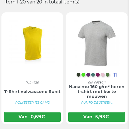
Item 1-20 van 20 in totaal item(s)
+11
FLES GROEN
GROEN APPEL
PRUIM
FOREST GROE
BORDEAUX
LICHTROZ
VAREN 
Ref: 4725
Ref: PF38011
Nanaimo 160 g/m² heren
T-Shirt volwassene Sunit
t-shirt met korte
mouwen
POLYESTER 135 G/ M2
PUNTO DE JERSEY...
Van
0,69
€
Van
5,93
€