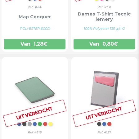
ZWART
BLAUW
ROOD
FLUO GEEL
FLUO FUCHSI
ZWART
WIT
Ref: 3646
Ref: 4731
Dames T-Shirt Tecnic
Map Conquer
lemery
POLYESTER 600D
100% Polyester 135 g/m2
Van
1,28
€
Van
0,80
€
UITVERKOCHT
UITVERKOCHT
MARINEBLAUW
ZWART
GRIJS
BLAUW
GROEN
ROOD
GEEL
ZWART
BLAUW
ROOD
Ref: 4516
Ref: 4137