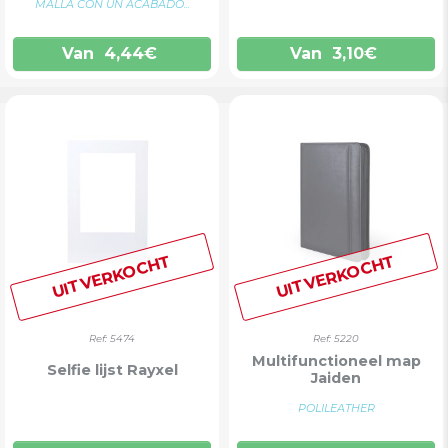
MALLA CON UN ACABADO...
Van
4,44
€
Van
3,10
€
UITVERKOCHT
UITVERKOCHT
Ref: 5474
Ref: 5220
Multifunctioneel map
Selfie lijst Rayxel
Jaiden
POLILEATHER