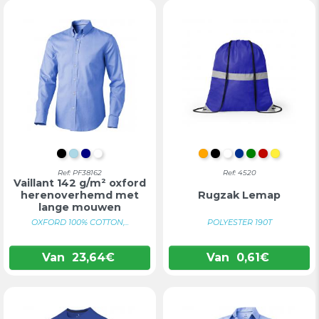
INTENS ZWART
LICHTBLAUW
DONKERBLAUW
WIT
ORANJE
ZWART
WIT
BLAUW
GROEN
ROOD
GEEL
Ref: PF38162
Ref: 4520
Vaillant 142 g/m² oxford
herenoverhemd met
Rugzak Lemap
lange mouwen
OXFORD 100% COTTON,...
POLYESTER 190T
Van
23,64
€
Van
0,61
€