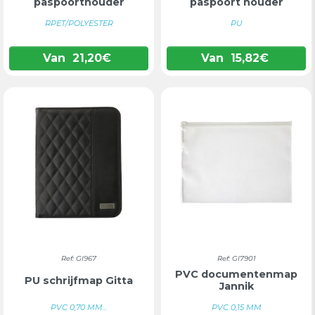
paspoorthouder
paspoort houder
RPET/POLYESTER
PU
Van
21,20
€
Van
15,82
€
Ref: GI967
Ref: GI7901
PVC documentenmap
PU schrijfmap Gitta
Jannik
PVC 0,70 MM...
PVC 0,15 MM