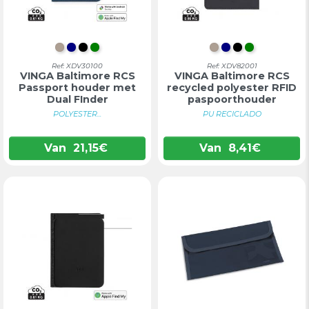
GRIJSBEIGE
DONKERBLAUW
ZWART
GROEN
GRIJSBEIGE
DONKERBLA
ZWART
GROEN
Ref: XDV30100
Ref: XDV82001
VINGA Baltimore RCS
VINGA Baltimore RCS
Passport houder met
recycled polyester RFID
Dual FInder
paspoorthouder
POLYESTER...
PU RECICLADO
Van
21,15
€
Van
8,41
€