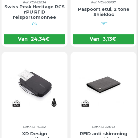
Ref: XDP82034
Ref: MDMO9107
Swiss Peak Heritage RCS
Paspoort etui, 2 tone
rPU RFID
Shieldoc
reisportomonnee
PU
PET
Van
24,34
€
Van
3,13
€
Ref: XDP70582
Ref: XDP82043
XD Design
RFID anti-skimming