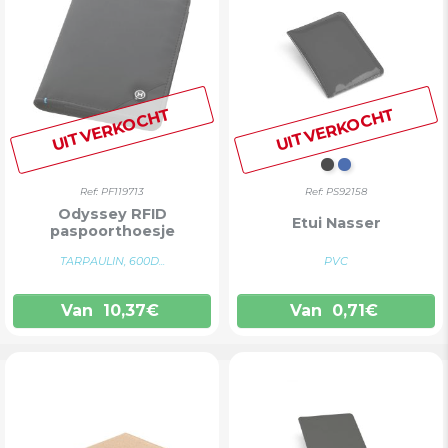
UITVERKOCHT
UITVERKOCHT
ZWART
BLAUW
Ref: PF119713
Ref: PS92158
Odyssey RFID
Etui Nasser
paspoorthoesje
TARPAULIN, 600D...
PVC
Van
10,37
€
Van
0,71
€