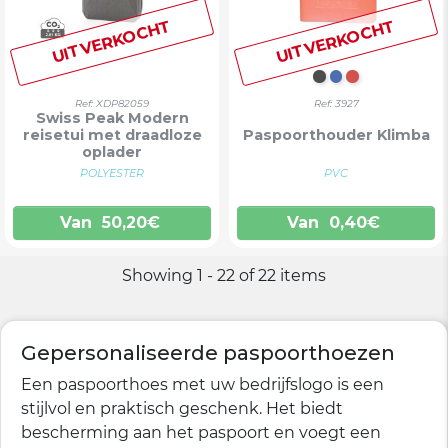
UITVERKOCHT
UITVERKOCHT
ZWART
BLAUW
ROOD
Ref: XDP82059
Ref: 3927
Swiss Peak Modern
reisetui met draadloze
Paspoorthouder Klimba
oplader
POLYESTER
PVC
Van
50,20
€
Van
0,40
€
Showing 1 - 22 of 22 items
Gepersonaliseerde paspoorthoezen
Een paspoorthoes met uw bedrijfslogo is een
stijlvol en praktisch geschenk. Het biedt
bescherming aan het paspoort en voegt een