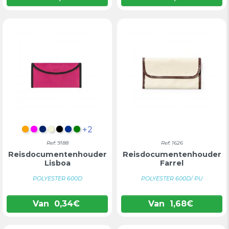
+2
ORANJE
FUCHSIA
MARINEBLAUW
BEIGE
ZWART
BLAUW
GROEN
Ref: 9188
Ref: 1626
Reisdocumentenhouder
Reisdocumentenhouder
Lisboa
Farrel
POLYESTER 600D
POLYESTER 600D/ PU
Van
0,34
€
Van
1,68
€