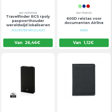
LICHTGROEN
BLAUW
ROOD
Ref: XDP30156
Ref: PS92132
Travelfinder RCS rpoly
600D reistas voor
paspoorthouder
documenten Airline
wereldwijd lokaliseren
POLYESTER RECICLADO
600D
Van
26,46
€
Van
1,12
€