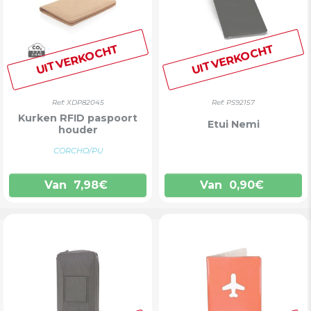
UITVERKOCHT
UITVERKOCHT
Ref: XDP82045
Ref: PS92157
Kurken RFID paspoort
Etui Nemi
houder
CORCHO/PU
Van
7,98
€
Van
0,90
€