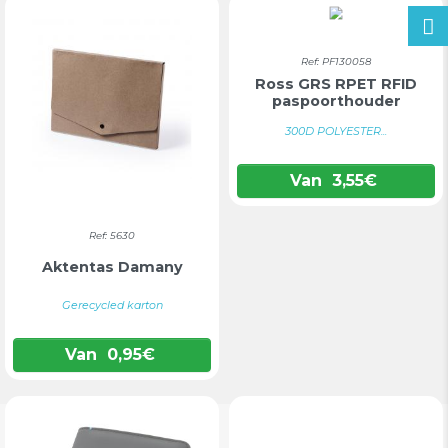
Ref: PF130058
Ross GRS RPET RFID
paspoorthouder
300D POLYESTER...
Van
3,55
€
Ref: 5630
Aktentas Damany
Gerecycled karton
Van
0,95
€