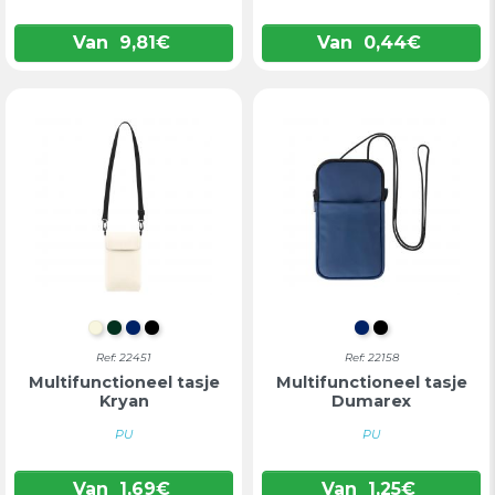
Van
9,81
€
Van
0,44
€
NATUURLIJK
DONKERGROEN
MARINEBLAUW
ZWART
MARINEBLAU
ZWART
Ref: 22451
Ref: 22158
Multifunctioneel tasje
Multifunctioneel tasje
Kryan
Dumarex
PU
PU
Van
1,69
€
Van
1,25
€