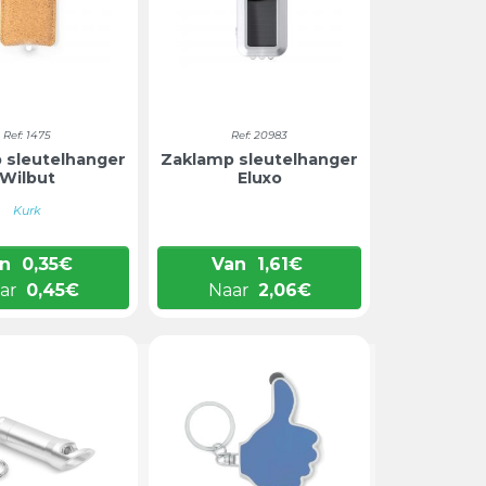
Ref: 1475
Ref: 20983
 sleutelhanger
Zaklamp sleutelhanger
Wilbut
Eluxo
Kurk
n
0,35
€
Van
1,61
€
ar
0,45
€
Naar
2,06
€