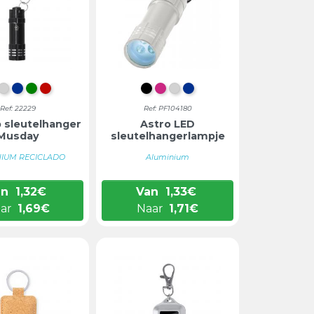
WART
ZILVER
BLAUW
GROEN
ROOD
INTENS ZWART
MAGENTA
ZILVER
BLAUW
Ref: 22229
Ref: PF104180
 sleutelhanger
Astro LED
Musday
sleutelhangerlampje
NIUM RECICLADO
Aluminium
an
1,32
€
Van
1,33
€
ar
1,69
€
Naar
1,71
€