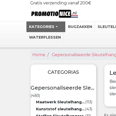
Gratis verzending vanaf 200€
KATEGORIES
RUGZAKKEN
SLEUTEL
WATERFLESSEN
Home
Gepersonaliseerde Sleutelhan
Gepersonali
Stalen Ther
Gepersonal
CATEGORIAS
Le
Personlijke
Ben
Heupflessen
Gepersonaliseerde Sleutelhangers
sle
sl
(483)
Bekijk meer
Maatwerk Sleutelhangers
(113)
Kunststof sleutelhangers
(43)
Er zi