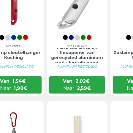
ZWART
ZILVER
BLAUW
GROEN
ROOD
INTENS ZWART
KONINKLIJK BLAUW
ZILVER
GROEN
ROOD
Z
Ref: 20986
Ref: PF104574
Flare led-lamp en
mp sleutelhanger
flesopener van
Zaklamp
Kushing
gerecycled aluminium
met sleutelhanger
MINIUM RECICLADO
ALUMINIUM RECICLADO
ALUMI
Van
1,54
€
Van
2,02
€
V
Naar
1,98
€
Naar
2,59
€
Na