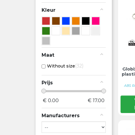
Kleur
Maat
32
Without size
Globi
plast
Prijs
ABS R
€
0.00
€
17.00
Manufacturers