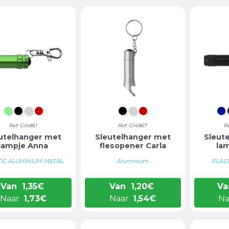
LICHTGROEN
ZWART
ZILVER
ROOD
ZWART
ZILVER
ROOD
K
Ref: GI4861
Ref: GI4867
R
utelhanger met
Sleutelhanger met
Sleut
lampje Anna
flesopener Carla
la
TIC ALUMINIUM METAL
Aluminium
PLAS
Van
1,35
€
Van
1,20
€
Va
Naar
1,73
€
Naar
1,54
€
Na