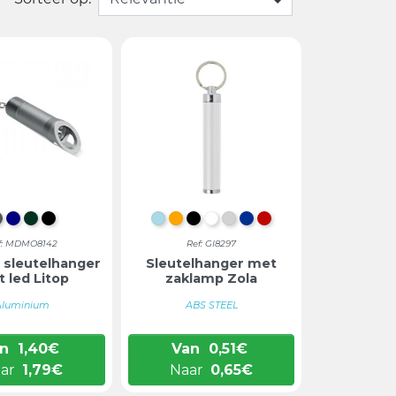
DONKERGRIJS
DONKERBLAUW
DONKERGROEN
ZWART
LICHTBLAUW
ORANJE
ZWART
WIT
ZILVER
BLAUW
ROOD
f: MDMO8142
Ref: GI8297
 sleutelhanger
Sleutelhanger met
 led Litop
zaklamp Zola
Aluminium
ABS STEEL
n
1,40
€
Van
0,51
€
ar
1,79
€
Naar
0,65
€