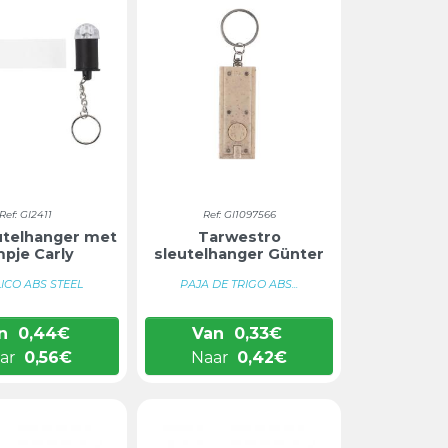
Ref: GI2411
Ref: GI1097566
utelhanger met
Tarwestro
mpje Carly
sleutelhanger Günter
ICO ABS STEEL
PAJA DE TRIGO ABS...
n
0,44
€
Van
0,33
€
ar
0,56
€
Naar
0,42
€