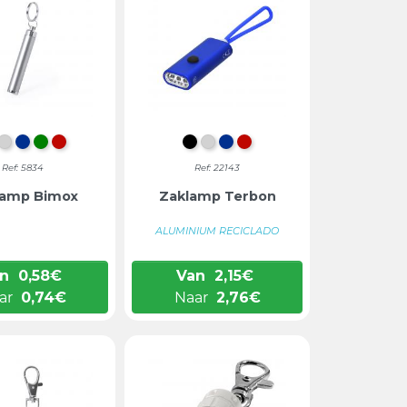
WART
ZILVER
BLAUW
GROEN
ROOD
ZWART
ZILVER
BLAUW
ROOD
Ref: 5834
Ref: 22143
lamp Bimox
Zaklamp Terbon
ALUMINIUM RECICLADO
n
0,58
€
Van
2,15
€
ar
0,74
€
Naar
2,76
€