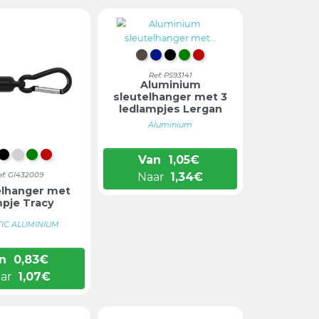
GUN METAL
KONINGSBLAUW
ZWART
GROEN
ROOD
Ref: PS93141
Aluminium
sleutelhanger met 3
ledlampjes Lergan
Aluminium
ONINKLIJK BLAUW
ZWART
ZILVER
GROEN
ROOD
Van
1,05
€
ef: GI432009
Naar
1,34
€
elhanger met
mpje Tracy
TIC ALUMINIUM
n
0,83
€
ar
1,07
€