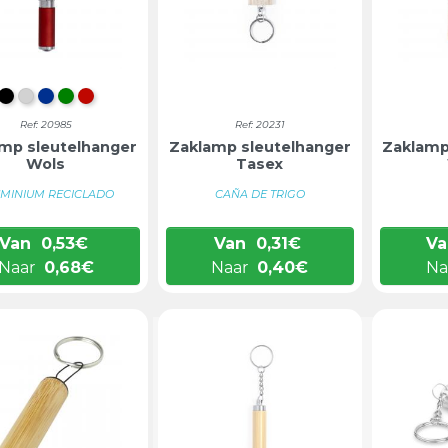
ZWART
ZILVER
BLAUW
GROEN
ROOD
Ref: 20985
Ref: 20231
mp sleutelhanger
Zaklamp sleutelhanger
Zaklamp
Wols
Tasex
MINIUM RECICLADO
CAÑA DE TRIGO
Van
0,53
€
Van
0,31
€
Va
Naar
0,68
€
Naar
0,40
€
Na