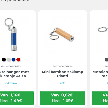
ZWART
ZILVER
BLAUW
ROOD
Ref: MDMO8622
Ref: MDMO6894
Re
utelhanger met
Mini bamboe zaklamp
Metalen
aklampje Arizo
Pianti
met
BATERÍA
ABS
Van
1,16
€
Van
0,82
€
Va
Naar
1,49
€
Naar
1,05
€
Na