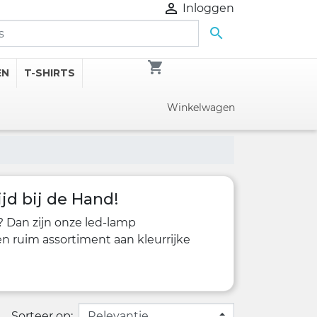

Inloggen

shopping_cart
EN
T-SHIRTS
Winkelwagen
jd bij de Hand!
? Dan zijn onze led-lamp
n ruim assortiment aan kleurrijke
Sorteer op: