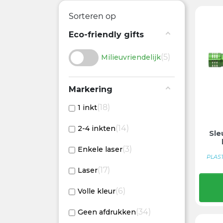
Sorteren op
Eco-friendly gifts
5
Milieuvriendelijk
Markering
18
1 inkt
14
2-4 inkten
Sle
3
Enkele laser
PLAS
17
Laser
6
Volle kleur
34
Geen afdrukken