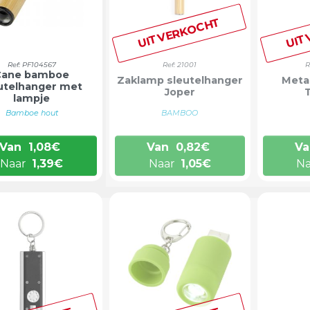
UITVERKOCHT
UIT
Ref: PF104567
Ref: 21001
R
Cane bamboe
Zaklamp sleutelhanger
Meta
utelhanger met
Joper
lampje
Bamboe hout
BAMBOO
Van
1,08
€
Van
0,82
€
Va
Naar
1,39
€
Naar
1,05
€
N