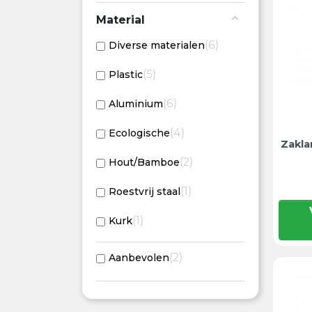
Material
6
Diverse materialen
5
Plastic
6
Aluminium
4
Ecologische
Zakla
2
Hout/Bamboe
1
Roestvrij staal
1
Kurk
2
Aanbevolen