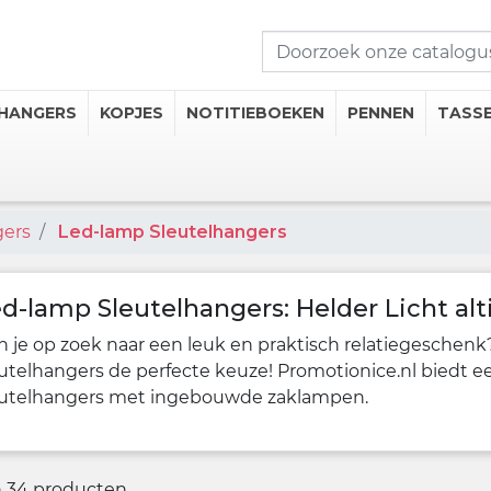
HANGERS
KOPJES
NOTITIEBOEKEN
PENNEN
TASS
gers
Led-lamp Sleutelhangers
seerde Kopjes
mosflessen
iseerde Thermische Mokken
d-lamp Sleutelhangers: Helder Licht alti
 Onderzetters
 je op zoek naar een leuk en praktisch relatiegeschenk
utelhangers de perfecte keuze! Promotionice.nl biedt ee
eutelhangers met ingebouwde zaklampen.
 drankcategorieën
jn 34 producten.