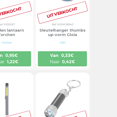
VERKOCHT
UITVERKOCHT
ef: PS93267
Ref: MDMO8940
len lantaarn
Sleutelhanger thumbs
Torchen
up-vorm Gioia
Metaal
ABS
n
0,95
€
Van
0,33
€
aar
1,22
€
Naar
0,42
€