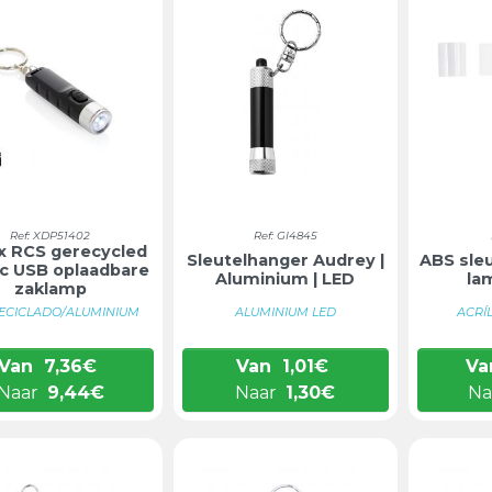
Ref: XDP51402
Ref: GI4845
x RCS gerecycled
Sleutelhanger Audrey |
ABS sle
ic USB oplaadbare
Aluminium | LED
la
zaklamp
ECICLADO/ALUMINIUM
ALUMINIUM LED
ACRÍL
Van
7,36
€
Van
1,01
€
Va
Naar
9,44
€
Naar
1,30
€
Na