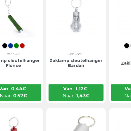
ZWART
BLAUW
GROEN
ROOD
Z
Ref: 5207
Ref: 22243
mp sleutelhanger
Zaklamp sleutelhanger
Zak
Flonse
Bardan
Van
0,44
€
Van
1,12
€
Va
Naar
0,57
€
Naar
1,43
€
Na