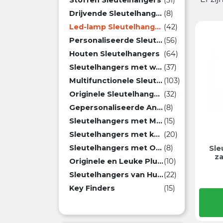
Stoffen Sleutelhangers
(31)
Drijvende Sleutelhangers
(8)
Led-lamp Sleutelhangers
(42)
Personaliseerde Sleutelhangers met Flesopener
(56)
Houten Sleutelhangers
(64)
Sleutelhangers met winkelwagenmuntjes
(37)
Multifunctionele Sleutelhangers
(103)
Originele Sleutelhangers
(32)
Gepersonaliseerde Anti-stress Sleutelhangers
(8)
Sleutelhangers met Meetlint
(15)
Sleutelhangers met karabijnhaak
(20)
Sleutelhangers met Oplader voor je Mobiel
(8)
Sle
z
Originele en Leuke Pluche Sleutelhangers
(10)
Sleutelhangers van Huizen
(22)
Key Finders
(15)