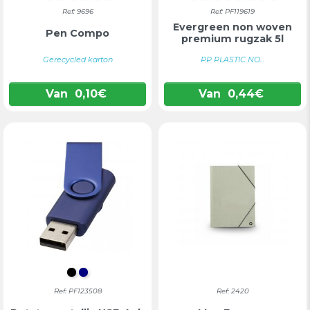
Ref: 9696
Ref: PF119619
Evergreen non woven
Pen Compo
premium rugzak 5l
Gerecycled karton
PP PLASTIC NO...
Van
0,10
€
Van
0,44
€
INTENS ZWART
DONKERBLAUW
Ref: PF123508
Ref: 2420