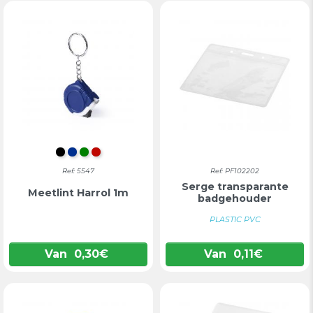
ZWART
BLAUW
GROEN
ROOD
Ref: 5547
Ref: PF102202
Serge transparante
Meetlint Harrol 1m
badgehouder
PLASTIC PVC
Van
0,30
€
Van
0,11
€