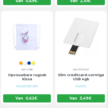
Van
0,69
€
Van
2,10
€
ORANJE
WIT
BLAUW
GEEL
Ref: 4788
Ref: PF123521
Opvouwbare rugzak
Slim creditcard-vormige
Kissa
USB 4gb
POLYESTER 190T
PLASTIC
Van
0,62
€
Van
3,49
€