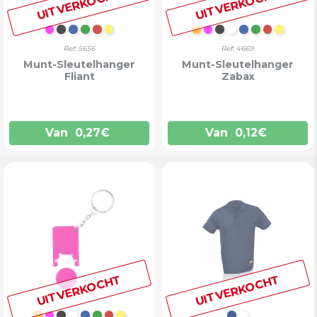
UITVERKOCHT
UITVERKOCHT
FUCHSIA
ZWART
BLAUW
GROEN
ROOD
GEEL
ORANJE
FUCHSIA
ZWART
WIT
BLAUW
GROEN
ROOD
GEEL
Ref: 5656
Ref: 4669
Munt-Sleutelhanger
Munt-Sleutelhanger
Fliant
Zabax
Van
0,27
€
Van
0,12
€
UITVERKOCHT
UITVERKOCHT