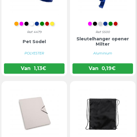
ORANJE
FUCHSIA
ZWART
WIT
BLAUW
GROEN
ROOD
GEEL
FUCHSIA
ZWART
ZILVER
BLAUW
GROEN
ROOD
Ref: 4479
Ref: 5500
Sleutelhanger opener
Pet Sodel
Milter
POLYESTER
Aluminium
Van
1,13
€
Van
0,19
€