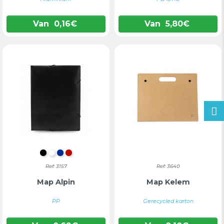
Van
0,16
€
Van
5,80
€
ZWART
WIT
BLAUW
ROOD
Ref: 3157
Ref: 3640
Map Alpin
Map Kelem
PP
Gerecycled karton