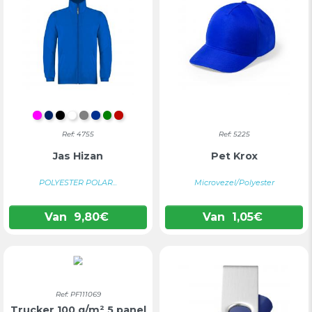
FUCHSIA
MARINEBLAUW
ZWART
WIT
GRIJS
BLAUW
GROEN
ROOD
Ref: 4755
Ref: 5225
Jas Hizan
Pet Krox
POLYESTER POLAR...
Microvezel/Polyester
Van
9,80
€
Van
1,05
€
Ref: PF111069
Trucker 100 g/m² 5 panel