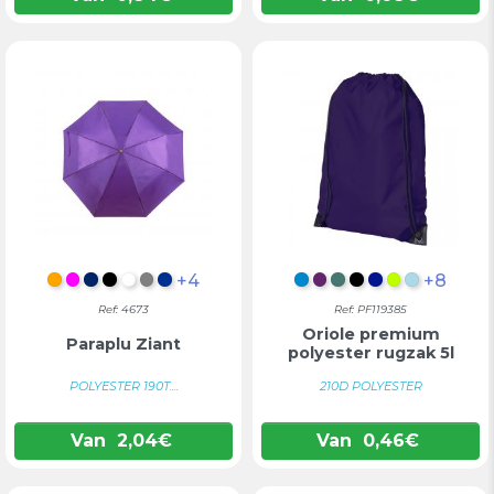
+4
+8
ORANJE
FUCHSIA
MARINEBLAUW
ZWART
WIT
GRIJS
BLAUW
PROCESBLAUW
PRUIM
FOREST GROEN
INTENS ZWART
KONINKLIJK
LIMOEN
LICHTB
Ref: 4673
Ref: PF119385
Oriole premium
Paraplu Ziant
polyester rugzak 5l
POLYESTER 190T....
210D POLYESTER
Van
2,04
€
Van
0,46
€