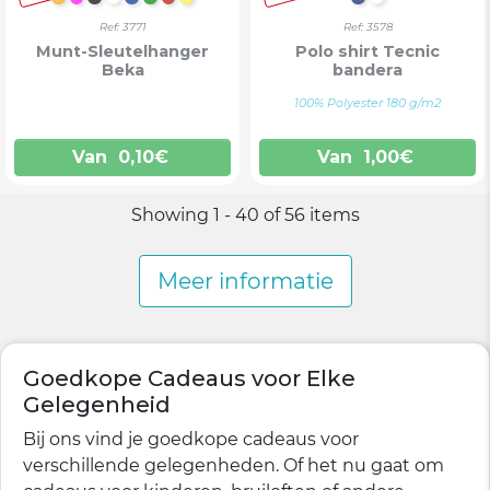
ORANJE
FUCHSIA
ZWART
WIT
BLAUW
GROEN
ROOD
GEEL
MARINEBLAU
WIT
Ref: 3771
Ref: 3578
Munt-Sleutelhanger
Polo shirt Tecnic
Beka
bandera
100% Polyester 180 g/m2
Van
0,10
€
Van
1,00
€
Showing 1 - 40 of 56 items
Meer informatie
Goedkope Cadeaus voor Elke
Gelegenheid
Bij ons vind je goedkope cadeaus voor
verschillende gelegenheden. Of het nu gaat om