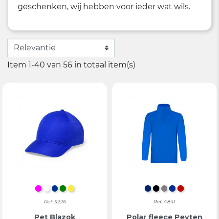
geschenken, wij hebben voor ieder wat wils.
Item 1-40 van 56 in totaal item(s)
FUCHSIA
WIT
BLAUW
GROEN
GEEL
MARINEBLAUW
ZWART
GRIJS
BLAUW
ROOD
Ref: 5226
Ref: 4841
Pet Blazok
Polar fleece Peyten