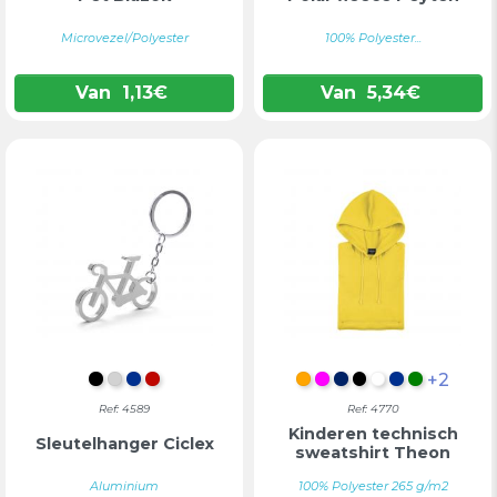
Microvezel/Polyester
100% Polyester...
Van
1,13
€
Van
5,34
€
+2
ZWART
ZILVER
BLAUW
ROOD
ORANJE
FUCHSIA
MARINEBLAUW
ZWART
WIT
BLAUW
GROEN
Ref: 4589
Ref: 4770
Kinderen technisch
Sleutelhanger Ciclex
sweatshirt Theon
Aluminium
100% Polyester 265 g/m2