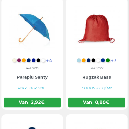
+4
+3
NATUURLIJK
BORDEAUX
ORANJE
MARINEBLAUW
KONINGSBLAUW
ZWART
WIT
LICHTBLAUW
ORANJE
MARINEBLAUW
ZWART
WIT
BLAUW
GROEN
Ref: 9215
Ref: 9727
Paraplu Santy
Rugzak Bass
POLYESTER 190T....
COTTON 100 G/ M2
Van
2,92
€
Van
0,80
€