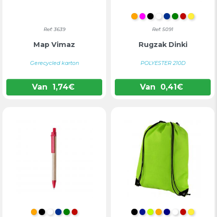
ORANJE
FUCHSIA
ZWART
WIT
BLAUW
GROEN
ROOD
GEEL
Ref: 3639
Ref: 5091
Map Vimaz
Rugzak Dinki
Gerecycled karton
POLYESTER 210D
Van
1,74
€
Van
0,41
€
ORANJE
ZWART
WIT
BLAUW
GROEN
ROOD
INTENS ZWART
KONINKLIJK BLA
LIMOEN
ORANJE
DONKERBL
WIT
ROOD
GEEL