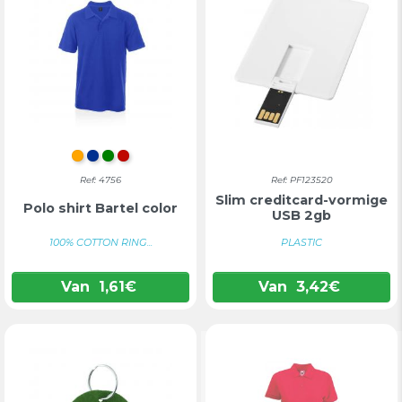
ORANJE
BLAUW
GROEN
ROOD
Ref: 4756
Ref: PF123520
Slim creditcard-vormige
Polo shirt Bartel color
USB 2gb
100% COTTON RING...
PLASTIC
Van
1,61
€
Van
3,42
€