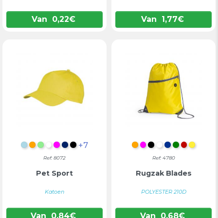
Van
0,22
€
Van
1,77
€
+7
LICHTBLAUW
ORANJE
LICHTGROEN
WIT/BLAUW
FUCHSIA
MARINEBLAUW
ZWART
ORANJE
FUCHSIA
ZWART
WIT
BLAUW
GROEN
ROOD
GEEL
Ref: 8072
Ref: 4780
Pet Sport
Rugzak Blades
Katoen
POLYESTER 210D
Van
0,84
€
Van
0,68
€