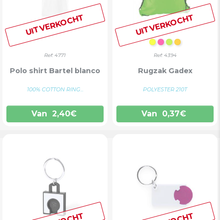
UITVERKOCHT
UITVERKOCHT
FLUO GEEL
FLUO FUCHSI
FLUOR GRO
FLUOR OR
Ref: 4771
Ref: 4394
Polo shirt Bartel blanco
Rugzak Gadex
100% COTTON RING...
POLYESTER 210T
Van
2,40
€
Van
0,37
€