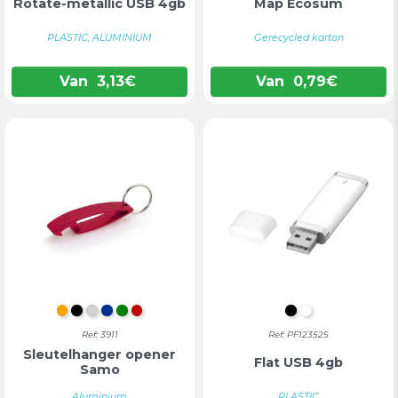
Rotate-metallic USB 4gb
Map Ecosum
PLASTIC, ALUMINIUM
Gerecycled karton
Van
3,13
€
Van
0,79
€
ORANJE
ZWART
ZILVER
BLAUW
GROEN
ROOD
INTENS ZWAR
WIT
Ref: 3911
Ref: PF123525
Sleutelhanger opener
Flat USB 4gb
Samo
Aluminium
PLASTIC