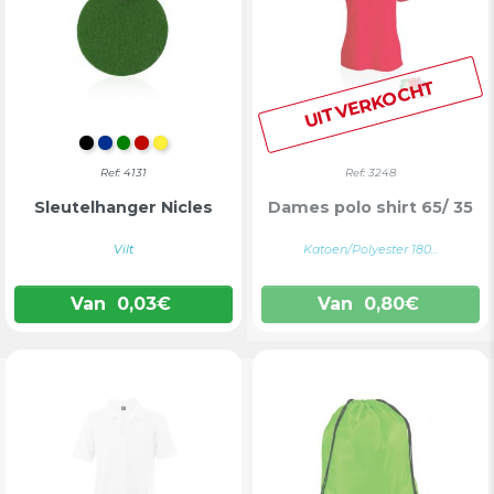
UITVERKOCHT
ZWART
BLAUW
GROEN
ROOD
GEEL
Ref: 4131
Ref: 3248
Sleutelhanger Nicles
Dames polo shirt 65/ 35
Vilt
Katoen/Polyester 180...
Van
0,03
€
Van
0,80
€