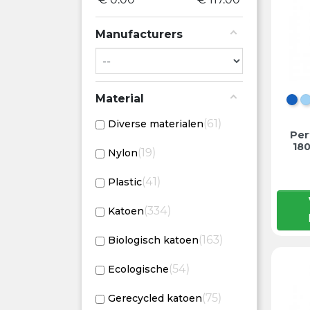
6
9-10
Manufacturers
2
13-14
Material
DE
61
Diverse materialen
Per
18
19
Nylon
41
Plastic
334
Katoen
163
Biologisch katoen
54
Ecologische
75
Gerecycled katoen