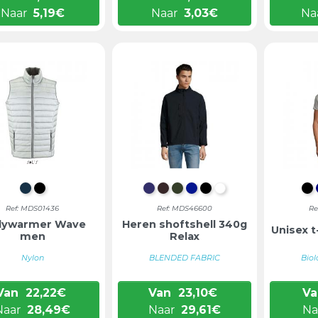
Naar
5,19
€
Naar
3,03
€
Na
ZEEMEERMINBLAUW
ZWART
DIEPBLAUW
CHOCOLADEBRUIN
LEGERGROEN
KONINGSBLAUW
ZWART
WIT
D
Ref: MDS01436
Ref: MDS46600
Re
dywarmer Wave
Heren shoftshell 340g
Unisex t
men
Relax
Nylon
BLENDED FABRIC
Biol
Van
22,22
€
Van
23,10
€
Va
Naar
28,49
€
Naar
29,61
€
Na