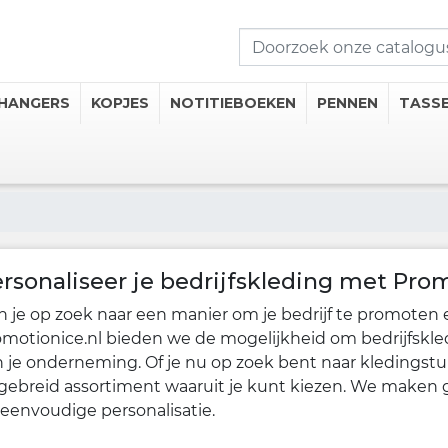
HANGERS
KOPJES
NOTITIEBOEKEN
PENNEN
TASS
seerde Kopjes
mosflessen
iseerde Thermische Mokken
rsonaliseer je bedrijfskleding met Pro
 Onderzetters
 je op zoek naar een manier om je bedrijf te promoten 
motionice.nl bieden we de mogelijkheid om bedrijfskle
 je onderneming. Of je nu op zoek bent naar kledingstuk
 drankcategorieën
gebreid assortiment waaruit je kunt kiezen. We maken g
eenvoudige personalisatie.