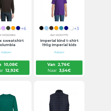
+6
+3
ACIETMENGSEL
CHTGEEL
NATUURLIJK
LILA
LEGERGROEN
ORANJE
DONKERBLAUW
DIEP ZWART
HEMELBLAUW
CHOCOLADEBRUIN
ORANJE
AQUA
DONKERBLAUW
WIT
f: MDS03814
Ref: MDS11770
x sweatshirt
Imperial kind t-shirt
olumbia
190g Imperial kids
Katoen
Katoen
n
10,08
€
Van
2,76
€
ar
12,92
€
Naar
3,54
€