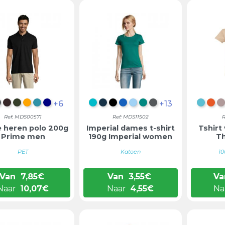
+6
+13
MELBLAUW
DONKERGRIJS
CHOCOLADEBRUIN
LEGERGROEN
ORANJE
AQUA
DONKERBLAUW
ATOL BLAUW
ZEEMEERMINBLAUW
DIEP ZWART
DENIM
HEMELBLAUW
SMARAGDGROEN
DONKERGRIJS
AQUA
KO
Ref: MDS00571
Ref: MDS11502
R
 heren polo 200g
Imperial dames t-shirt
Tshirt
Prime men
190g Imperial women
Th
PET
Katoen
1
Van
7,85
€
Van
3,55
€
Va
Naar
10,07
€
Naar
4,55
€
Na