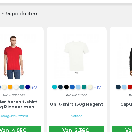
jn 934 producten.
+7
+17
EP ZWART
DENIM
NATUURLIJK
ORANJE
GEBROKEN WIT
AQUA
DONKERBLAUW
ATOL BLAUW
ZEEMEERMINBLAUW
DIEP ZWART
DENIM
HEMELBLAUW
SMARAGDGROEN
NATUURLIJK
ZEEM
HE
Ref: MDS03565
Ref: MDS11380
R
ier heren t-shirt
Uni t-shirt 150g Regent
Capu
5g Pioneer men
Biologisch katoen
Katoen
Van
4,05
€
Van
2,36
€
Va