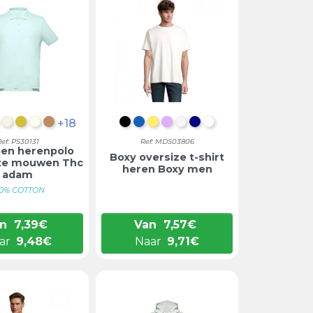
+18
 BLAUW
ÊLEERD LICHTGRIJS
BORDEAUX
PASTEL WIT
DONKERGEEL
MAT WIT
LICHTBRUIN
DIEP ZWART
DENIM
LICHTGEEL
LILA
GEBROKEN WIT
DONKERBLAUW
WIT
ef: PS30131
Ref: MDS03806
en herenpolo
Boxy oversize t-shirt
te mouwen Thc
heren Boxy men
adam
00% COTTON
n
7,39
€
Van
7,57
€
ar
9,48
€
Naar
9,71
€