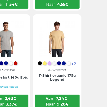
ar
11,54
€
Naar
4,55
€
+2
IEP ZWART
DONKERBLAUW
KONINGSBLAUW
WIT
ROOD
DIEP ZWART
LICHTGEEL
LILA
GEBROKEN WIT
DONKERBLAUW
KONINGSBLAUW
WIT
f: MDS03564
Ref: MDS03981
T-Shirt organic 175g
-shirt 140g Epic
Legend
ogisch katoen
n
2,63
€
Van
7,24
€
ar
3,37
€
Naar
9,28
€