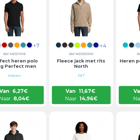
+7
+4
NIM
HEMELBLAUW
ANTRACIETMENGSEL
DONKERGRIJS
ORANJE
AQUA
DONKERBLAUW
ZEEMEERMINBLAUW
CHOCOLADEBRUIN
LEGERGROEN
LIMOEN
ORANJE
AQUA
KONINGSBLAUW
ATOL
ZE
Ref: MDS11346
Ref: MDS55000
R
fect heren polo
Fleece jack met rits
Heren p
0g Perfect men
North
Katoen
PET
Van
6,27
€
Van
11,67
€
V
Naar
8,04
€
Naar
14,96
€
Na