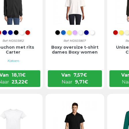
ANTRACIETMENGSEL
DONKERBLAUW
KONINGSBLAUW
ZWART
WIT
ANTRACIET MIX
DIEP ZWART
DENIM
LICHTGEEL
LILA
GEBROKEN WIT
DONKERBLAUW
WIT
ANTR
LI
Ref: MDS03812
Ref: MDS03807
Re
uchon met rits
Boxy oversize t-shirt
Unise
Carter
dames Boxy women
C
Katoen
Van
18,11
€
Van
7,57
€
Va
Naar
23,22
€
Naar
9,71
€
Na