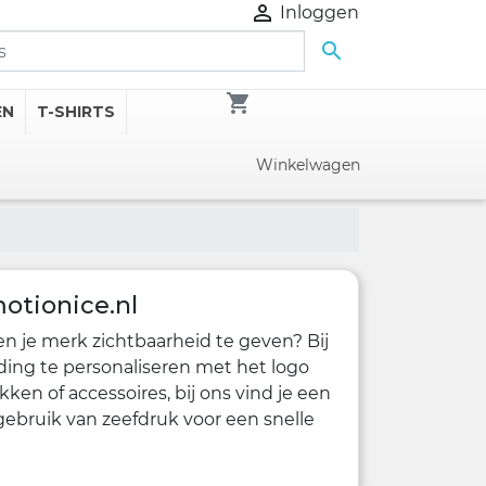

Inloggen

shopping_cart
EN
T-SHIRTS
Winkelwagen
motionice.nl
en je merk zichtbaarheid te geven? Bij
ding te personaliseren met het logo
ken of accessoires, bij ons vind je een
ebruik van zeefdruk voor een snelle