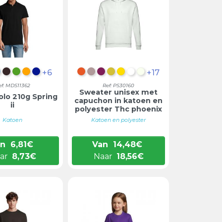
+6
+17
 BLAUW
EMEERMINBLAUW
HEMELBLAUW
CHOCOLADEBRUIN
GOLF GROEN
ORANJE
KONINGSBLAUW
KORAALORANJE
GEMÊLEERD LICHTGRIJS
BORDEAUX
DONKERGEEL
LIMOENGEEL
PASTELGROEN
MAT WIT
ef: MDS11362
Ref: PS30160
Sweater unisex met
olo 210g Spring
capuchon in katoen en
ii
polyester Thc phoenix
Katoen
Katoen en polyester
an
6,81
€
Van
14,48
€
ar
8,73
€
Naar
18,56
€