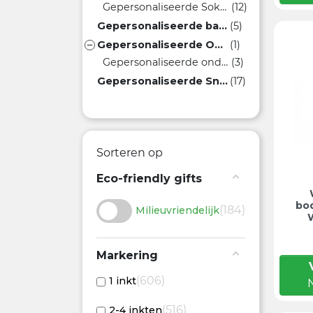
Gepersonaliseerde Sokken
(12)
Gepersonaliseerde babykleding
(5)
Gepersonaliseerde Onderbroeken
(1)

Gepersonaliseerde onderhemden
(3)
Gepersonaliseerde Sneakers
(17)
Sorteren op
Eco-friendly gifts
bo
184
Milieuvriendelijk
Markering
606
1 inkt
516
2-4 inkten