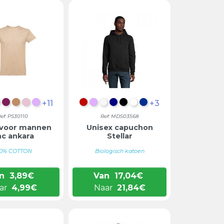
+11
+3
 BLAUW
RAALORANJE
GEMÊLEERD LICHTGRIJS
BORDEAUX
LICHTBRUIN
LICHTROZE
LILA
ANTRACIETMENGSEL
LILA
GEBROKEN WIT
DONKERBLAUW
ZWART
WIT
BLAUW
ef: PS30110
Ref: MDS03568
 voor mannen
Unisex capuchon
c ankara
Stellar
00% COTTON
Biologisch katoen
n
3,89
€
Van
17,04
€
ar
4,99
€
Naar
21,84
€