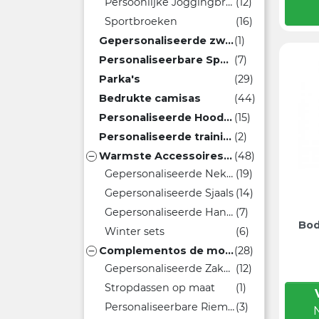
Persoonlijke Joggingbroeken
(12)
Sportbroeken
(16)
Gepersonaliseerde zwembroeken
(1)
Personaliseerbare Sportieve Overalls
(7)
Parka's
(29)
Bedrukte camisas
(44)
Personaliseerde Hoodies en Sweaters
(15)
Personaliseerde trainingspakken
(2)
Warmste Accessoires voor de Kou
(48)

Gepersonaliseerde Nekmoffen
(19)
Gepersonaliseerde Sjaals
(14)
Gepersonaliseerde Handschoenen
(7)
Bo
Winter sets
(6)
Complementos de moda
(28)

Gepersonaliseerde Zakdoeken
(12)
Stropdassen op maat
(1)
Personaliseerbare Riemen
(3)