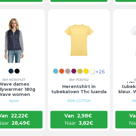
+26
ZEEMEERMINBLAUW
ZWART
AQUA BLAUW
KORAALORANJE
GEMÊLEERD LICHTGRIJS
BORDEAUX
DONKERGEEL
LIMOENGEEL
MAT WIT
Ref: MDS01437
Ref: PS30102
R
Her
Wave dames
Herentshirt in
tubek
dywarmer 180g
tubekatoen Thc luanda
kleur. 
Wave women
Nylon
100% COTTON
1
Van
22,22
€
Van
2,98
€
Va
Naar
28,49
€
Naar
3,82
€
Na