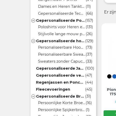
Dames en Heren Tanktops
(11)
Er zi
Gepersonaliseerde Technische Sportkleding
(66)
Gepersonaliseerde Poloshirts
(157)

Poloshirts voor Heren en Dames
(131)
Stijlvolle lange mouw polo's
(26)
Gepersonaliseerde hoodies
(129)

Personaliseerbare Hoodies
(73)
Personaliseerbare Sweaters met Rits
(37)
Sweaters zonder Capuchon
(33)
Gepersonaliseerde Jassen
(100)
Gepersonaliseerde vesten
(47)
DI
Regenjassen en Poncho's
(44)
Fleecevoeringen
(45)
Pion
17
Gepersonaliseerde Broeken
(31)

Persoonlijke Korte Broeken
(16)
Persoonlijke Spijkerbroeken
(1)