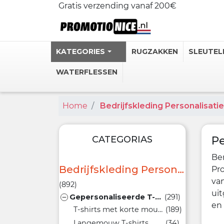
Gratis verzending vanaf 200€
KATEGORIES
RUGZAKKEN
SLEUTEL
WATERFLESSEN
Home
Bedrijfskleding Personalisatie
Gepersonali
Stalen Ther
Gepersonal
CATEGORIAS
Pe
Personlijke
Ben
Heupflessen
Bedrijfskleding Personalisatie
Pro
van
(892)
Bekijk meer
uit
Gepersonaliseerde T-shirts bedrukken
(291)

en 
T-shirts met korte mouwen
(189)
Langemouw T-shirts
(34)