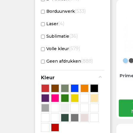
533
Borduurwerk
4
Laser
36
Sublimatie
579
Volle kleur
888
Geen afdrukken
HE
Prime
Kleur