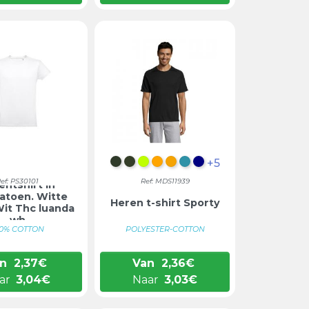
+5
FLES GROEN
LEGERGROEN
LIMOEN
ORANJE
NEON ORANJE
AQUA
DONKERBLAUW
ef: PS30101
Ref: MDS11939
entshirt in
atoen. Witte
Heren t-shirt Sporty
Wit Thc luanda
wh
00% COTTON
POLYESTER-COTTON
n
2,37
€
Van
2,36
€
ar
3,04
€
Naar
3,03
€