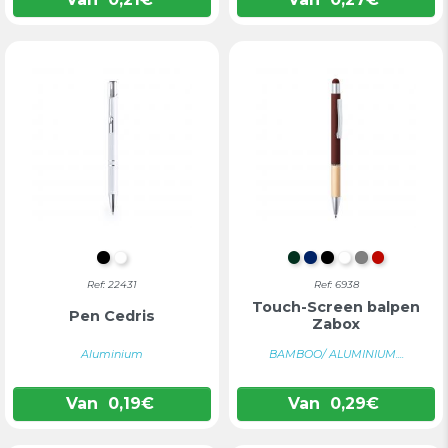
ZWART
WIT
DONKERGROEN
MARINEBLAUW
ZWART
WIT
GRIJS
ROOD
Ref: 22431
Ref: 6938
Touch-Screen balpen
Pen Cedris
Zabox
Aluminium
BAMBOO/ ALUMINIUM....
Van
0,19
€
Van
0,29
€