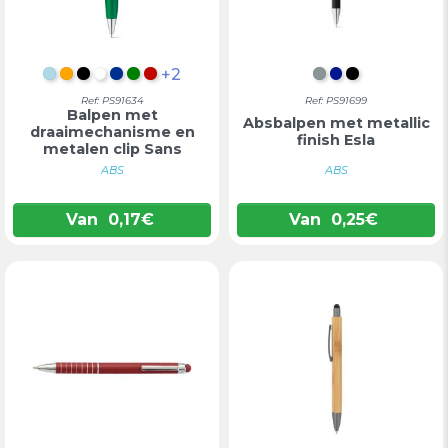
+2
LICHTBLAUW
ORANJE
ZWART
WIT
BLAUW
GROEN
ROOD
SATIJN CHROO
KONINGSBL
ZWART
Ref: PS91634
Ref: PS91699
Balpen met
Absbalpen met metallic
draaimechanisme en
finish Esla
metalen clip Sans
ABS
ABS
Van
0,17
€
Van
0,25
€