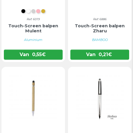
ZWART
WIT
ZILVER
ROZE
GOUD
Ref: 6019
Ref: 6886
Touch-Screen balpen
Touch-Screen balpen
Mulent
Zharu
Aluminium
BAMBOO
Van
0,55
€
Van
0,21
€