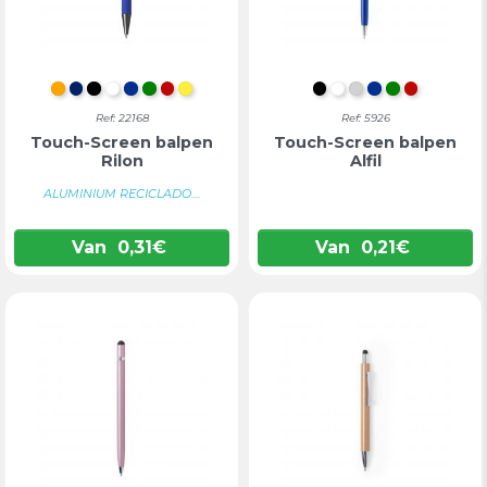
ORANJE
MARINEBLAUW
ZWART
WIT
BLAUW
GROEN
ROOD
GEEL
ZWART
WIT
ZILVER
BLAUW
GROEN
ROOD
Ref: 22168
Ref: 5926
Touch-Screen balpen
Touch-Screen balpen
Rilon
Alfil
ALUMINIUM RECICLADO....
Van
0,31
€
Van
0,21
€