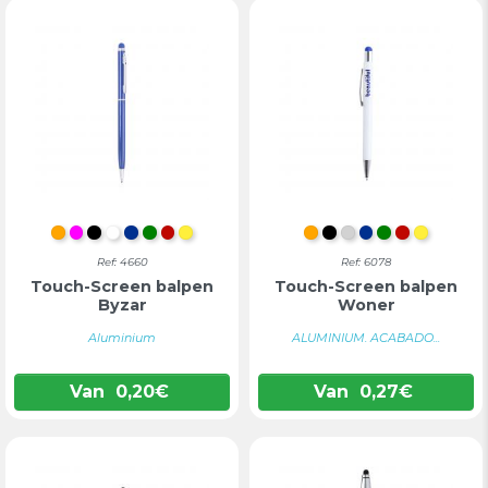
ORANJE
FUCHSIA
ZWART
WIT
BLAUW
GROEN
ROOD
GEEL
ORANJE
ZWART
ZILVER
BLAUW
GROEN
ROOD
GEEL
Ref: 4660
Ref: 6078
Touch-Screen balpen
Touch-Screen balpen
Byzar
Woner
Aluminium
ALUMINIUM. ACABADO...
Van
0,20
€
Van
0,27
€