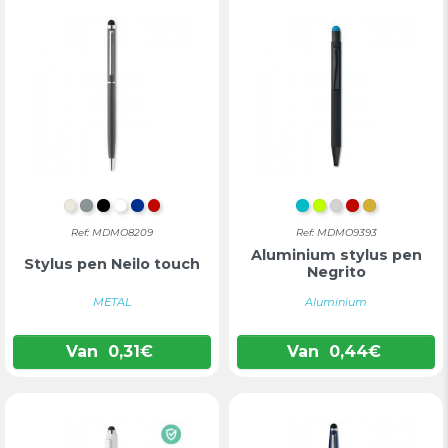
CHAMPAGNE
MAT ZILVER
ZWART
WIT
BLAUW
ROOD
TURKOOIS
LIMOEN
ZILVER
ROOD
GOUD
Ref: MDMO8209
Ref: MDMO9393
Aluminium stylus pen
Stylus pen Neilo touch
Negrito
METAL
Aluminium
Van
0,31
€
Van
0,44
€