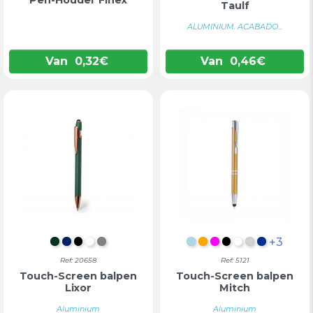
Taulf
ALUMINIUM. ACABADO...
Van
0,32
€
Van
0,46
€
+3
DONKERGROEN
MARINEBLAUW
ZWART
WIT
GRIJS
LICHTBLAUW
ORANJE
FUCHSIA
ZWART
WIT
ZILVER
BLAUW
Ref: 20658
Ref: 5121
Touch-Screen balpen
Touch-Screen balpen
Lixor
Mitch
Aluminium
Aluminium