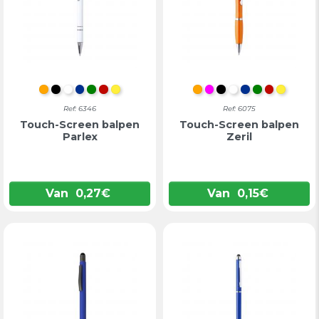
ORANJE
ZWART
WIT
BLAUW
GROEN
ROOD
GEEL
ORANJE
FUCHSIA
ZWART
WIT
BLAUW
GROEN
ROOD
GEEL
Ref: 6346
Ref: 6075
Touch-Screen balpen
Touch-Screen balpen
Parlex
Zeril
Van
0,27
€
Van
0,15
€