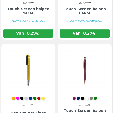
Ref: 5975
Ref: 6367
Touch-Screen balpen
Touch-Screen balpen
Yaret
Lekor
ALUMINIUM. ACABADO...
ALUMINIUM. ACABADO...
Van
0,29
€
Van
0,27
€
ORANJE
FUCHSIA
ZWART
ZILVER
BLAUW
GROEN
ROOD
GEEL
BORDEAUX
MARINEBLAUW
ZWART
WIT
GRIJS
GROEN
Ref: 4972
Ref: 20180
Touch-Screen balpen
Pen-Houder Finex