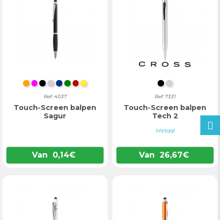
ORANJE
FUCHSIA
ZWART
ZILVER
BLAUW
GROEN
ROOD
GEEL
ZWART
ZILVER
Ref: 4037
Ref: 7331
Touch-Screen balpen
Touch-Screen balpen
Sagur
Tech 2
Metaal
Van
0,14
€
Van
26,67
€