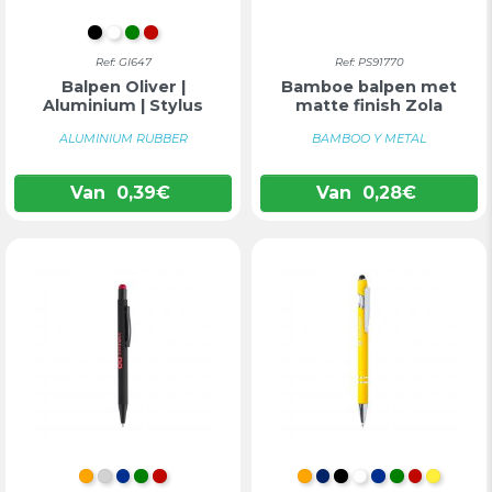
ZWART
WIT
GROEN
ROOD
Ref: GI647
Ref: PS91770
Balpen Oliver |
Bamboe balpen met
Aluminium | Stylus
matte finish Zola
ALUMINIUM RUBBER
BAMBOO Y METAL
Van
0,39
€
Van
0,28
€
ORANJE
ZILVER
BLAUW
GROEN
ROOD
ORANJE
MARINEBLAUW
ZWART
WIT
BLAUW
GROEN
ROOD
GEEL