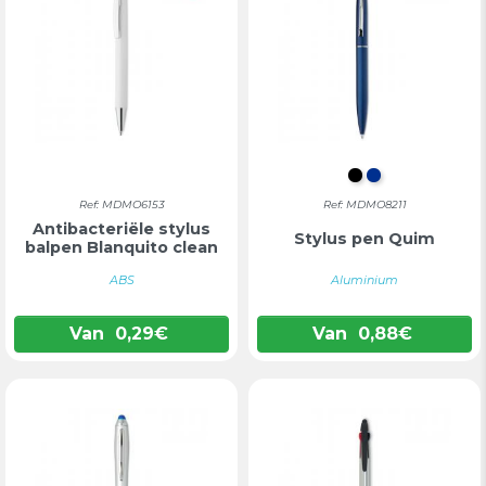
ZWART
BLAUW
Ref: MDMO6153
Ref: MDMO8211
Antibacteriële stylus
Stylus pen Quim
balpen Blanquito clean
ABS
Aluminium
Van
0,29
€
Van
0,88
€