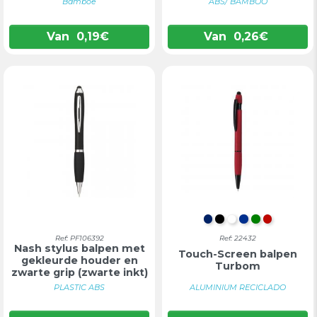
Bamboe
ABS/ BAMBOO
Van
0,19
€
Van
0,26
€
MARINEBLAUW
ZWART
WIT
BLAUW
GROEN
ROOD
Ref: PF106392
Ref: 22432
Nash stylus balpen met
Touch-Screen balpen
gekleurde houder en
Turbom
zwarte grip (zwarte inkt)
PLASTIC ABS
ALUMINIUM RECICLADO