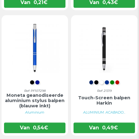
Van
0,21
€
Van
0,43
€
INTENS ZWART
KONINKLIJK BLAUW
MARINEBLAUW
ZWART
WIT
BLAUW
GROEN
ROOD
Ref: PF107298
Ref: 21319
Moneta geanodiseerde
Touch-Screen balpen
aluminium stylus balpen
Harkin
(blauwe inkt)
Aluminium
ALUMINIUM. ACABADO...
Van
0,54
€
Van
0,49
€