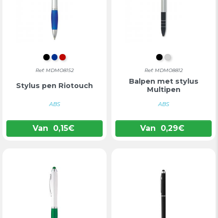
ZWART
BLAUW
ROOD
ZWART
ZILVER
Ref: MDMO8152
Ref: MDMO8812
Balpen met stylus
Stylus pen Riotouch
Multipen
ABS
ABS
Van
0,15
€
Van
0,29
€