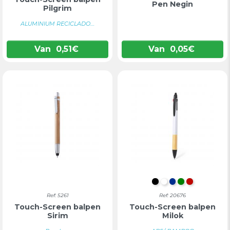
Pen Negin
Pilgrim
ALUMINIUM RECICLADO....
Van
0,51
€
Van
0,05
€
ZWART
WIT
BLAUW
GROEN
ROOD
Ref: 5261
Ref: 20676
Touch-Screen balpen
Touch-Screen balpen
Sirim
Milok