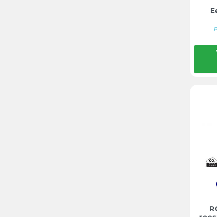
E
P
R
roes