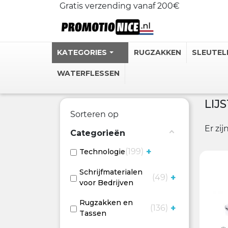
Gratis verzending vanaf 200€
KATEGORIES
RUGZAKKEN
SLEUTEL
WATERFLESSEN
LIJ
Gepersonali
Sorteren op
Stalen Ther
Er zi
Categorieën
Gepersonal
+
199
Technologie
Personlijke
Heupflessen
Schrijfmaterialen
+
49
voor Bedrijven
Bekijk meer
Rugzakken en
+
136
Tassen