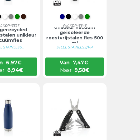
NKERBLAUW
ZWART
WIT
GRIJS
GROEN
BRUIN
DONKERBLAUW
ZWART
WIT
GRIJS
GROEN
f: XDP43327
Ref: XDP43646
Unikleur vacuüm
gerecycled
geïsoleerde
jstalen unikleur
roestvrijstalen fles 500
cuümfles
ml
L STAINLESS...
STEEL STAINLESS/PP
n
6,97
€
Van
7,47
€
ar
8,94
€
Naar
9,58
€