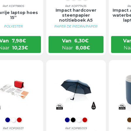
Ref: XDP78805
Ref: XDP77435
Re
Impact hardcover
Impact
vrije laptop hoes
steenpapier
waterbe
15”
notitieboek A5
lap
POLYESTER
PAPER DE PIEDRA/PAPER
Van
7,98
€
Van
6,30
€
Va
Naar
10,23
€
Naar
8,08
€
Na
DONKERBLAUW
WIT
ROOD
DONKERBLAUW
ZWART
WIT
ROOD
Ref: XDP26531
Ref: XDP85059
Re