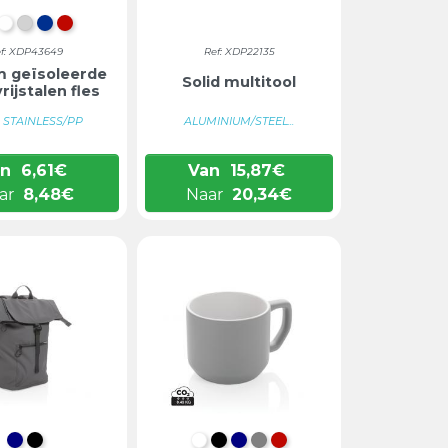
WART
WIT
ZILVER
BLAUW
ROOD
f: XDP43649
Ref: XDP22135
 geïsoleerde
Solid multitool
rijstalen fles
 STAINLESS/PP
ALUMINIUM/STEEL...
an
6,61
€
Van
15,87
€
ar
8,48
€
Naar
20,34
€
DONKERBLAUW
ZWART
WIT/WIT
ZWART/WIT
DONKERBLAUW
GRIJS
ROOD