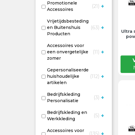
Promotionele
+
21
Accessoires
Vrijetijdsbesteding
+
63
en Buitenshuis
Ultra
Producten
pow
Accessoires voor
+
11
een onvergetelijke
zomer
Gepersonaliseerde
+
112
huishoudelijke
artikelen
Bedrijfskleding
+
3
Personalisatie
Bedrijfskleding en
+
5
Werkkleding
Accessoires voor
+
135