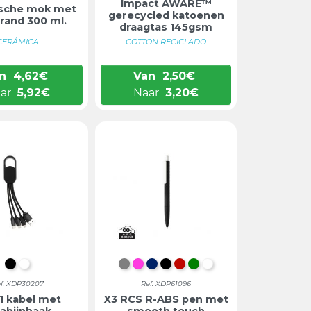
Impact AWARE™
sche mok met
gerecycled katoenen
 rand 300 ml.
draagtas 145gsm
CERÁMICA
COTTON RECICLADO
n
4,62
€
Van
2,50
€
ar
5,92
€
Naar
3,20
€
ZWART
WIT
GRIJS/WIT
PAARS/WIT
DONKERBLAUW/WIT
ZWART/WIT
ROOD/WIT
GROEN/WIT
WIT
f: XDP30207
Ref: XDP61096
-1 kabel met
X3 RCS R-ABS pen met
rabijnhaak
smooth touch