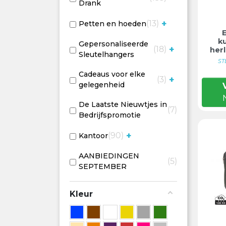
Drank
+
13
Petten en hoeden
k
Gepersonaliseerde
+
18
her
Sleutelhangers
ST
Cadeaus voor elke
+
3
gelegenheid
De Laatste Nieuwtjes in
7
Bedrijfspromotie
+
90
Kantoor
AANBIEDINGEN
5
SEPTEMBER
Kleur