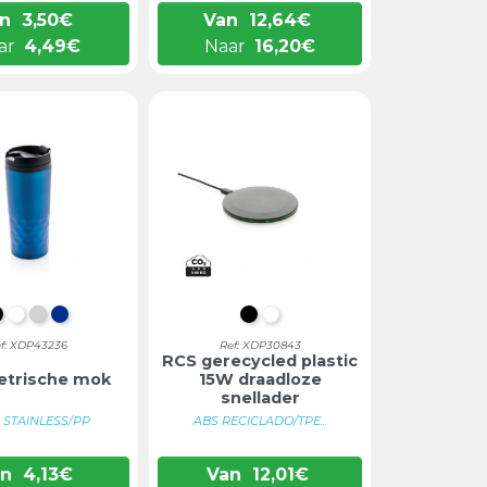
n
3,50
€
Van
12,64
€
ar
4,49
€
Naar
16,20
€
ZWART
WIT
ZILVER
BLAUW
ZWART
WIT
f: XDP43236
Ref: XDP30843
RCS gerecycled plastic
trische mok
15W draadloze
snellader
 STAINLESS/PP
ABS RECICLADO/TPE...
an
4,13
€
Van
12,01
€