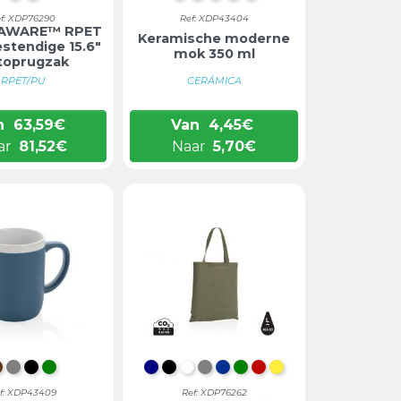
f: XDP76290
Ref: XDP43404
 AWARE™ RPET
Keramische moderne
stendige 15.6"
mok 350 ml
toprugzak
RPET/PU
CERÁMICA
n
63,59
€
Van
4,45
€
ar
81,52
€
Naar
5,70
€
BRUIN/WIT
GRIJS/WIT
ZWART/WIT
GROEN/WIT
DONKERBLAUW
ZWART
WIT
GRIJS
BLAUW
GROEN
ROOD
GEEL
f: XDP43409
Ref: XDP76262