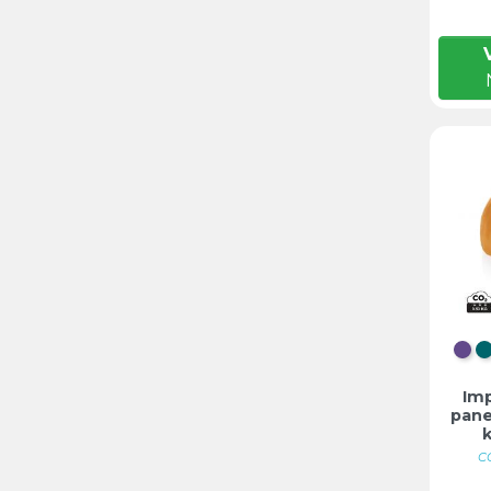
LA
Im
pane
C