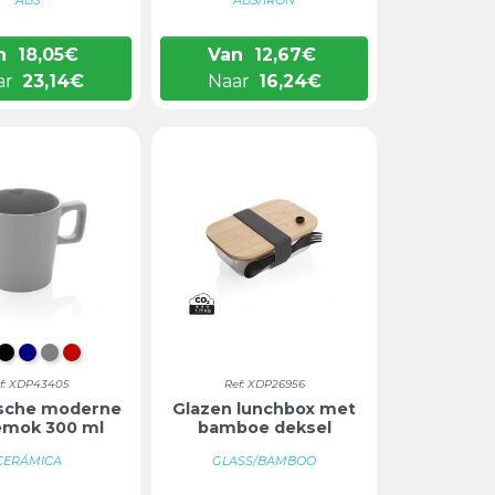
n
18,05
€
Van
12,67
€
ar
23,14
€
Naar
16,24
€
IT/WIT
ZWART/ZWART
DONKERBLAUW
GRIJS
ROOD
f: XDP43405
Ref: XDP26956
sche moderne
Glazen lunchbox met
emok 300 ml
bamboe deksel
CERÁMICA
GLASS/BAMBOO