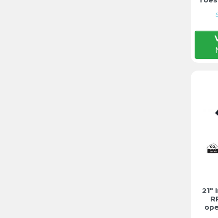
21"
R
ope