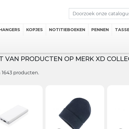
HANGERS
KOPJES
NOTITIEBOEKEN
PENNEN
TASS
ST VAN PRODUCTEN OP MERK XD COLLE
seerde Kopjes
mosflessen
jn 1643 producten.
iseerde Thermische Mokken
 Onderzetters
 drankcategorieën