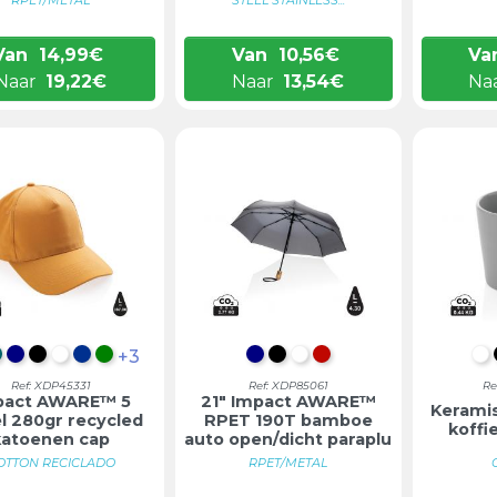
Van
14,99
€
Van
10,56
€
Va
Naar
19,22
€
Naar
13,54
€
Na
+3
VENDEL
VERDIGRIS
DONKERBLAUW
ZWART
WIT
BLAUW
GROEN
DONKERBLAUW
ZWART
WIT
ROOD
W
Ref: XDP45331
Ref: XDP85061
Re
pact AWARE™ 5
21" Impact AWARE™
Kerami
l 280gr recycled
RPET 190T bamboe
koffi
katoenen cap
auto open/dicht paraplu
OTTON RECICLADO
RPET/METAL