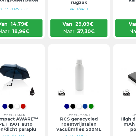
rugzak
STEEL STAINLESS...
RPET/RPET
Van
14,79
€
Van
29,09
€
Va
Naar
18,96
€
Naar
37,30
€
Na
DONKERBLAUW
ZWART
WIT
ROOD
DONKERBLAUW
ZWART
WIT
BLAUW
GROEN
Ref: XDP85060
Ref: XDP43304
Re
 Impact AWARE™
RCS gerecycled
High d
PET 190T auto
roestvrijstalen
mAh 
n/dicht paraplu
vacuümfles 500ML
p
RPET/METAL
STEEL STAINLESS...