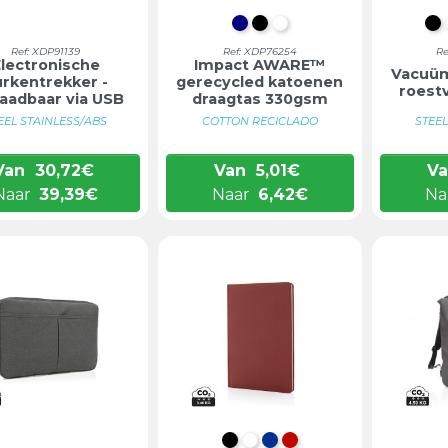
DONKERBLAUW
ZWART
WIT
Z
Ref: XDP91139
Ref: XDP76254
Re
Electronische
Impact AWARE™
Vacuüm
urkentrekker -
gerecycled katoenen
roestv
laadbaar via USB
draagtas 330gsm
EEL STAINLESS/ABS
COTTON RECICLADO
STEEL
Van
30,72
€
Van
5,01
€
V
Naar
39,39
€
Naar
6,42
€
Na
ZWART
WIT
BLAUW
ROOD