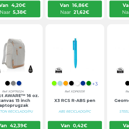
Van
4,20
€
Van
16,86
€
Va
Naar
5,38
€
Naar
21,62
€
Na
+3
ZWART
GRIJS
BLAUW
LIMOEN GROEN
LICHTBLAUW
ORANJE
ZWART
WIT
BLAUW
GROEN
Ref: XDP76024
Ref: XDP61091
Re
ct AWARE™ 16 oz.
canvas 15 inch
X3 RCS R-ABS pen
Geome
laptoprugzak
TON RECICLADO/PU
ABS RECICLADO/PC
STEEL
Van
42,39
€
Van
0,42
€
V