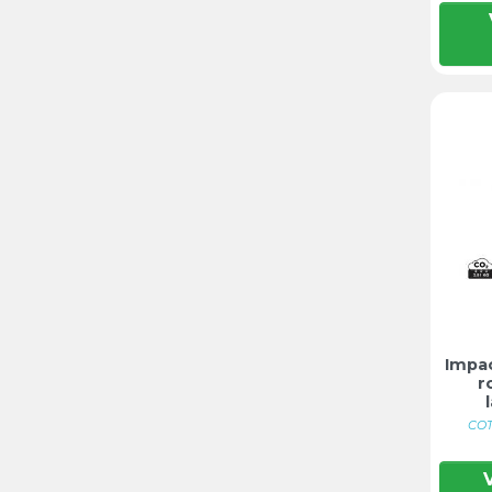
Impa
r
COT