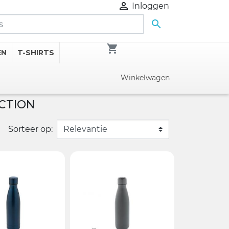

Inloggen

shopping_cart
EN
T-SHIRTS
Winkelwagen
CTION
Sorteer op: