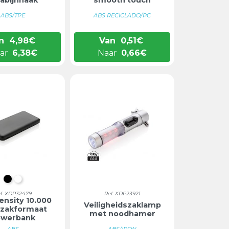
ABS/TPE
ABS RECICLADO/PC
n
4,98
€
Van
0,51
€
ar
6,38
€
Naar
0,66
€
ZWART
WIT
f: XDP32479
Ref: XDP23921
ensity 10.000
Veiligheidszaklamp
zakformaat
met noodhamer
owerbank
ABS
ABS/IRON