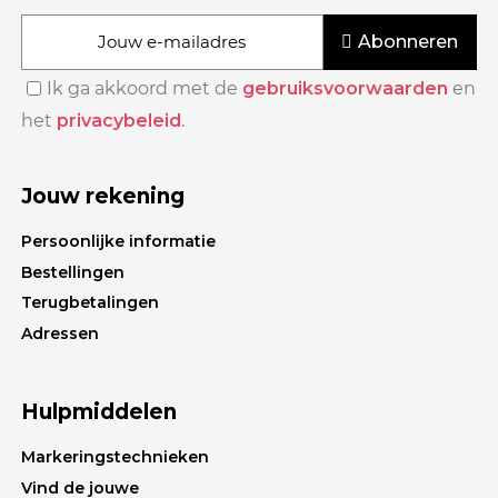
Abonneren
Ik ga akkoord met de
gebruiksvoorwaarden
en
het
privacybeleid
.
Jouw rekening
Persoonlijke informatie
Bestellingen
Terugbetalingen
Adressen
Hulpmiddelen
Markeringstechnieken
Vind de jouwe