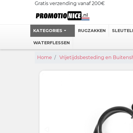
Gratis verzending vanaf 200€
KATEGORIES
RUGZAKKEN
SLEUTEL
WATERFLESSEN
Home
Vrijetijdsbesteding en Buiten
Gepersonali
Stalen Ther
Gepersonal
Personlijke
Heupflessen
Bekijk meer