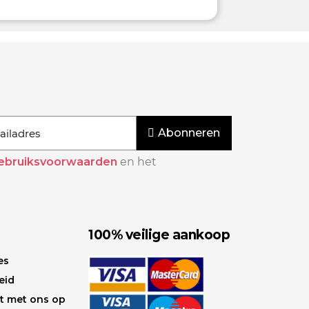
Abonneren
ebruiksvoorwaarden
en het
100% veilige aankoop
es
eid
t met ons op