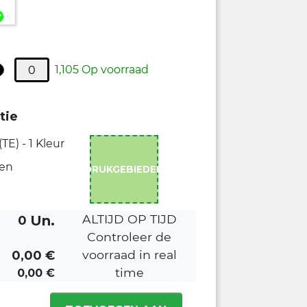
1,105 Op voorraad
tie
E) - 1 Kleur
ken
DRUKGEBIEDEN
ALTIJD OP TIJD
Un.
0
Controleer de
voorraad in real
0,00
€
time
0,00
€