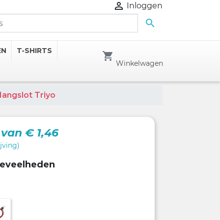

Inloggen

EN
T-SHIRTS
shopping_cart
Winkelwagen
angslot Triyo
o
van € 1,46
jving)
oeveelheden