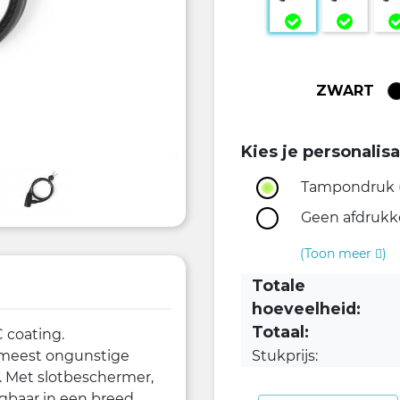
ZWART
Kies je personalisa
Tampondruk (T
Geen afdruk
(Toon meer
)
Totale
hoeveelheid:
Totaal:
 coating.
Stukprijs:
 meest ongunstige
 Met slotbeschermer,
ijgbaar in een breed