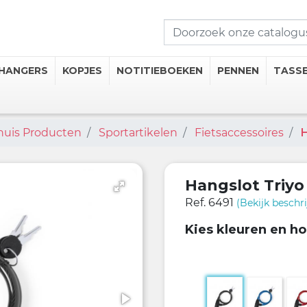
HANGERS
KOPJES
NOTITIEBOEKEN
PENNEN
TASS
shuis Producten
Sportartikelen
Fietsaccessoires
H
seerde Kopjes
mosflessen
iseerde Thermische Mokken
Hangslot Triy
 Onderzetters
Ref. 6491
(Bekijk beschri
Kies kleuren en h
 drankcategorieën