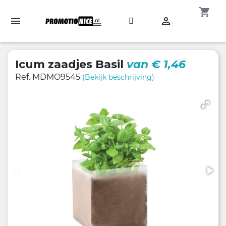
shopping_cart

Icum zaadjes Basil
van € 1,46
Ref. MDMO9545
(Bekijk beschrijving)