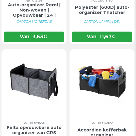
Ref: GI2126
Ref: GI1015160
Auto-organizer Remi |
Polyester (600D) auto-
Non-woven |
organizer Thatcher
Opvouwbaar | 24 l
CARTON NO TEJIDAS
CARTON LÁMINA DE...
Van
3,63
€
Van
11,67
€
Ref: PF120664
Ref: PF134022
Felta opvouwbare auto
Accordion kofferbak
organizer van GRS
organizer