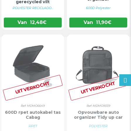
gerecycled vilt
POLYESTER RECICLADO...
600D Polyester
Van
12,48
€
Van
11,90
€
UITVERKOCHT
UITVERKOCHT
Ref: MDMO6649
Ref: MDMO9339
600D rpet autokabel tas
Opvouwbare auto
Cabag
organizer Tidy up car
RPET
POLYESTER