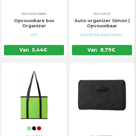
Ref: MDMO8880
Ref: GI2573
Opvouwbare box
Auto-organizer Simon |
Organizer
Opvouwbaar
PET
POLYESTER 600D METAL...
Van
5,44
€
Van
8,79
€
LICHTGROEN
ZWART
ROOD