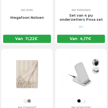
Ref: 22184
Ref: MDMO2615
Set van 4 pu
Megafoon Noloen
onderzetters Posa set
PU
Van
11,22
€
Van
4,17
€
BEIGE
GRIJS
ZWART
WIT
Ref: XDV40407
Ref: MDMO3140