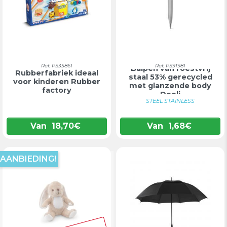
Ref: PS35861
Ref: PS91981
Balpen van roestvrij
Rubberfabriek ideaal
staal 53% gerecycled
voor kinderen Rubber
met glanzende body
factory
Dooli
STEEL STAINLESS
Van
18,70
€
Van
1,68
€
AANBIEDING!