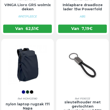
VINGA Lioro GRS wolmix
Inklapbare draadloze
deken
lader 15w Powerfold
RPET/FLEECE
ABS
Van
62,51
€
Van
7,19
€
DONKERBLAUW
DONKERGROEN
ZWART
Rechthoekige
Ref: MDMO3180
Ref: PS95133
sleutelhouder met
nylon laptop rugzak 17l
gevlochten
Napa