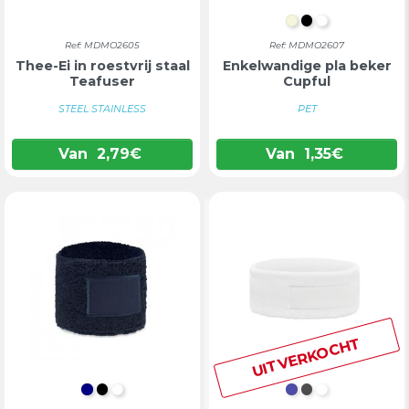
BEIGE
ZWART
WIT
Ref: MDMO2605
Ref: MDMO2607
Thee-Ei in roestvrij staal
Enkelwandige pla beker
Teafuser
Cupful
STEEL STAINLESS
PET
Van
2,79
€
Van
1,35
€
UITVERKOCHT
DONKERBLAUW
ZWART
WIT
DONKERBLAU
ZWART
WIT