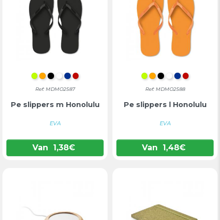
LIMOEN
ORANJE
ZWART
WIT
BLAUW
ROOD
LIMOEN
ORANJE
ZWART
WIT
BLAUW
ROOD
Ref: MDMO2587
Ref: MDMO2588
Pe slippers m Honolulu
Pe slippers l Honolulu
EVA
EVA
Van
1,38
€
Van
1,48
€