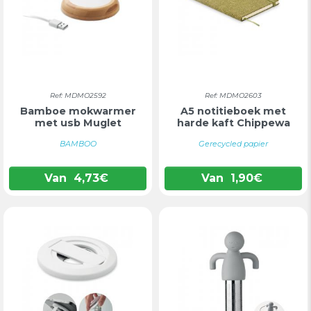
Ref: MDMO2592
Ref: MDMO2603
Bamboe mokwarmer
A5 notitieboek met
met usb Muglet
harde kaft Chippewa
BAMBOO
Gerecycled papier
Van
4,73
€
Van
1,90
€