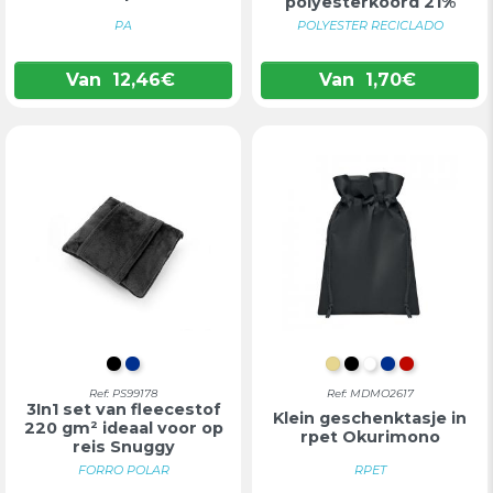
polyesterkoord 21%
gerecycled ...
PA
POLYESTER RECICLADO
Van
12,46
€
Van
1,70
€
ZWART
BLAUW
IVORY
ZWART
WIT
BLAUW
ROOD
Ref: PS99178
Ref: MDMO2617
3In1 set van fleecestof
Klein geschenktasje in
220 gm² ideaal voor op
rpet Okurimono
reis Snuggy
FORRO POLAR
RPET