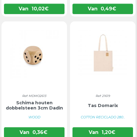
Van
10,02
€
Van
0,49
€
Ref: MDMO2613
Ref: 21619
Schima houten
Tas Domarix
dobbelsteen 3cm Dadin
WOOD
COTTON RECICLADO 280...
Van
0,36
€
Van
1,20
€