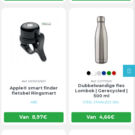
ZWART
WIT
ZILVER
BLAUW
GROEN
ROOD
Ref: MDMO2601
Ref: GI1171300
Dubbelwandige fles
Apple® smart finder
Lombok | Gerecycled |
fietsbel Ringsmart
500 ml
ABS
STEEL STAINLESS 304...
Van
8,97
€
Van
4,66
€