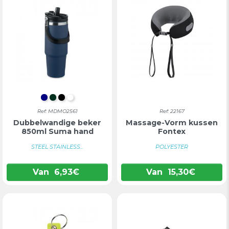
DONKERBLAUW
DONKERGROEN
ZWART
WIT
Ref: MDMO2561
Ref: 22167
Dubbelwandige beker
Massage-Vorm kussen
850ml Suma hand
Fontex
STEEL STAINLESS...
POLYESTER
Van
6,93
€
Van
15,30
€