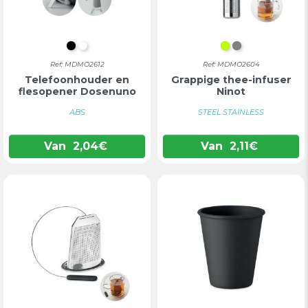
ZWART
WIT
LIMOEN
GRIJS
Ref: MDMO2612
Ref: MDMO2604
Telefoonhouder en
Grappige thee-infuser
flesopener Dosenuno
Ninot
ABS
STEEL STAINLESS
Van
2,04
€
Van
2,11
€