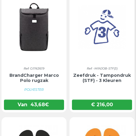
Ref: GI1163619
Ref: -MINJOB-STF(3)
BrandCharger Marco
Zeefdruk - Tampondruk
Polo rugzak
(STF) - 3 Kleuren
POLYESTER
Van
43,68
€
€ 216,00
Prijs