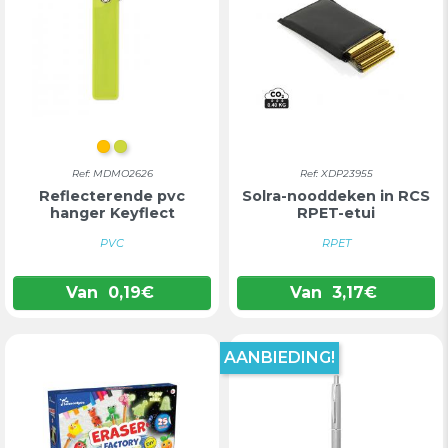
FLUORESCEREND ORANJE
FLUORESCEREND GEEL
Ref: MDMO2626
Ref: XDP23955
Reflecterende pvc
Solra-nooddeken in RCS
hanger Keyflect
RPET-etui
PVC
RPET
Van
0,19
€
Van
3,17
€
AANBIEDING!