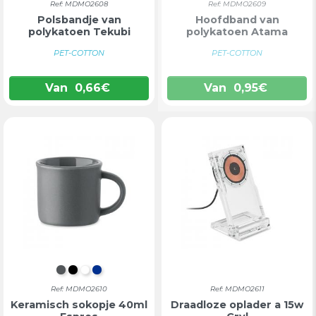
Ref: MDMO2608
Ref: MDMO2609
Polsbandje van
Hoofdband van
polykatoen Tekubi
polykatoen Atama
PET-COTTON
PET-COTTON
Van
0,66
€
Van
0,95
€
DONKERGRIJS
ZWART
WIT
BLAUW
Ref: MDMO2610
Ref: MDMO2611
Keramisch sokopje 40ml
Draadloze oplader a 15w