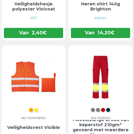
Veiligheidshesje
Heren shirt 140g
polyester Visicoat
Brighton
PET
Katoen
Van
2,40
€
Van
14,20
€
ORANJE
GEEL
GRIJS/ORANJE
GRIJS/GEEL
ROOD/GEEL
MARINEB
Ref: MDMO8062
Ref: PS36052
Tweekleurige broek van
keperstof 210gm²
Veiligheidsvest Visible
gevoerd met meerdere