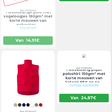
Ref: PS36063
Tweekleurige polo met
vogeloogjes 160gm² met
korte mouwen van
polyester ...
POLYESTER
Van
14,91
€
Ref: PS36100
Tweekleurig piqué
poloshirt 150gm² met
korte mouwen van
katoen 55% en po...
COTTON, POLYESTER
Van
24,87
€
LICHT NATUURLIJK
LEGERGROEN
DONKERBLAUW
ZWART
WIT
GRIJS
ROOD
Ref: PS36047