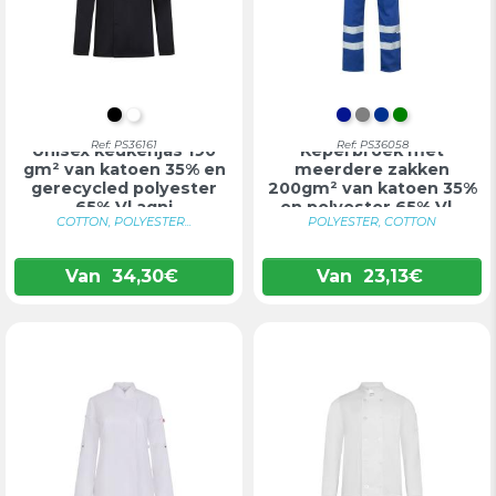
ZWART
WIT
KONINGSBLAU
GRIJS
BLAUW
GROEN
Ref: PS36161
Ref: PS36058
Unisex keukenjas 190
Keperbroek met
gm² van katoen 35% en
meerdere zakken
gerecycled polyester
200gm² van katoen 35%
65% Vl agni
en polyester 65% Vl...
COTTON, POLYESTER...
POLYESTER, COTTON
Van
34,30
€
Van
23,13
€