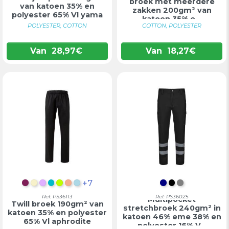
broek met meerdere
van katoen 35% en
zakken 200gm² van
polyester 65% Vl yama
katoen 35% e...
POLYESTER, COTTON
COTTON, POLYESTER
Van
28,97
€
Van
18,27
€
+7
BORDEAUX
PASTELGEEL
LILA
TURKOOIS
LIMOEN
ZALM
LICHTBLAUW
DONKERBLAU
ZWART
GRIJS
Ref: PS36113
Ref: PS36025
Multipocket
Twill broek 190gm² van
stretchbroek 240gm² in
katoen 35% en polyester
katoen 46% eme 38% en
65% Vl aphrodite
polyester 16% V...