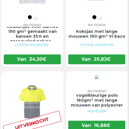
ZWART
WIT
ZWART
WIT
Ref: PS36160
Ref: PS36156
Keukenjas voor dames
190 gm² gemaakt van
Koksjas met lange
katoen 35% en
mouwen 190 gm² Vl baco
gerecycled polyes...
COTTON, POLYESTER...
COTTON, POLYESTER
Van
34,30
€
Van
20,83
€
Tweekleurige
Ref: PS36067
vogelkleurige polo
160gm² met lange
mouwen van polyester
10...
POLYESTER
UITVERKOCHT
Van
16,88
€