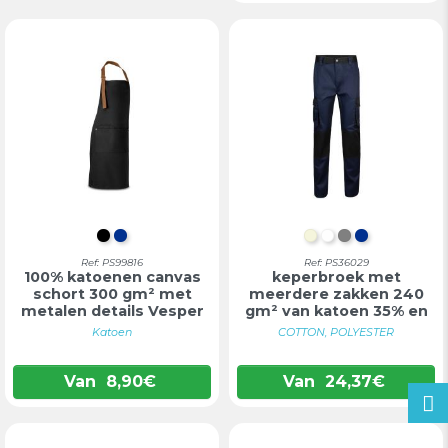
ZWART
BLAUW
BEIGE
WIT
GRIJS
BLAUW
Tweekleurige
Ref: PS99816
Ref: PS36029
100% katoenen canvas
keperbroek met
schort 300 gm² met
meerdere zakken 240
metalen details Vesper
gm² van katoen 35% en
po...
Katoen
COTTON, POLYESTER
Van
8,90
€
Van
24,37
€