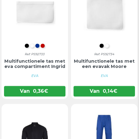
ZWART
WIT
BLAUW
ROOD
ZWART
WIT
Ref: PS92733
Ref: PS92734
Multifunctionele tas met
Multifunctionele tas met
eva compartiment Ingrid
een evavak Moore
EVA
EVA
Van
0,36
€
Van
0,14
€