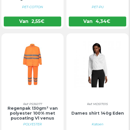
PET-COTTON
PET-PU
Van
2,55
€
Van
4,34
€
Ref: PS36077
Ref: MDS17015
Regenpak 130gm² van
polyester 100% met
Dames shirt 140g Eden
pucoating Vl venus
POLYESTER
Katoen