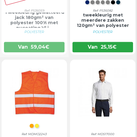
DONKERBLAUW/R
GRIJS/ROOD
GRIJS/GROEN
GRIJS/ORANJ
GRIJS/GEEL
ZWART/
MARIN
Gewatteerd vest
Ref: PS36059
Ref: PS36082
Tweekleurig gewatteerd
tweekleurig met
jack 180gm² van
meerdere zakken
polyester 100% met
120gm² van polyester
pucoating Vl j...
100...
POLYESTER
POLYESTER
Van
59,04
€
Van
25,15
€
ORANJE
GEEL
Ref: MDMO2243
Ref: MDS17000