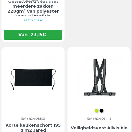
Gewatteerd vest met
meerdere zakken
220gm² van polyester
100% Vl mefitis
POLYESTER
Van
23,15
€
FLUORESCER
ZWART
Ref: MDMO8305
Ref: MDMO6445
Korte keukenschort 195
Veiligheidsvest Allvisible
g m2 Jared