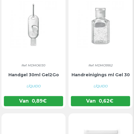
Ref: MDMO6130
Ref: MDMO9952
Handgel 30ml Gel2Go
Handreinigings ml Gel 30
LÍQUIDO
LÍQUIDO
Van
0,89
€
Van
0,62
€