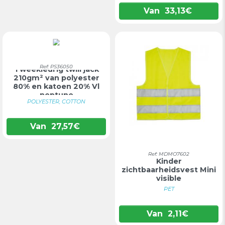
Van
33,13
€
Ref: PS36050
Tweekleurig twill jack
210gm² van polyester
80% en katoen 20% Vl
neptune
POLYESTER, COTTON
Van
27,57
€
Ref: MDMO7602
Kinder
zichtbaarheidsvest Mini
visible
PET
Van
2,11
€