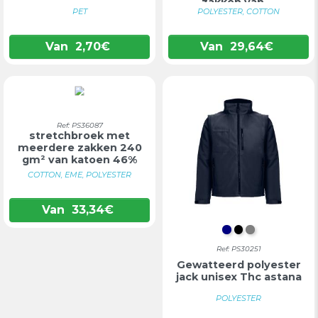
zakken van ...
PET
POLYESTER, COTTON
Van
2,70
€
Van
29,64
€
Tweekleurige
Ref: PS36087
stretchbroek met
meerdere zakken 240
gm² van katoen 46%
eme...
COTTON, EME, POLYESTER
Van
33,34
€
DONKERBLAU
ZWART
GRIJS
Ref: PS30251
Gewatteerd polyester
jack unisex Thc astana
POLYESTER