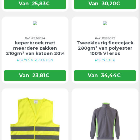
Van
25,83
€
Van
30,20
€
Tweekleurige
Ref: PS36054
Ref: PS36073
keperbroek met
Tweekleurig fleecejack
meerdere zakken
280gm² van polyester
210gm² van katoen 20%
100% Vl eros
en pol...
POLYESTER, COTTON
POLYESTER
Van
23,81
€
Van
34,44
€