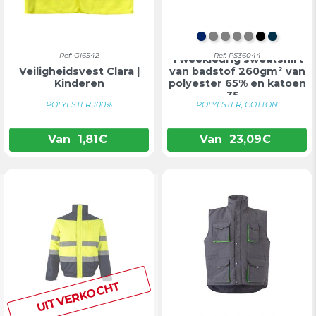
DONKERBLAUW/R
GRIJS/ROOD
GRIJS/GROEN
GRIJS/ORANJ
GRIJS/GEEL
ZWART/
MARIN
Ref: GI6542
Ref: PS36044
Tweekleurig sweatshirt
Veiligheidsvest Clara |
van badstof 260gm² van
Kinderen
polyester 65% en katoen
35...
POLYESTER 100%
POLYESTER, COTTON
Van
1,81
€
Van
23,09
€
UITVERKOCHT