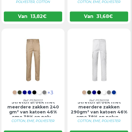
POLYESTER, COTTON
COTTON, EME, POLYESTER
Van
13,82
€
Van
31,68
€
+3
LICHT NATUURLIJK
LEGERGROEN
DONKERBLAUW
KONINGSBLAUW
ZWART
WIT
GRIJS
LICHT NATUURLIJK
LEGERGROEN
DONKERBLAU
ZWART
WIT
GRIJS
BLAU
Ref: PS36003
Ref: PS36008
Stretch broek met
Stretch broek met
meerdere zakken 240
meerdere zakken
gm² van katoen 46%
290gm² van katoen 46%
eme 38% en poly...
eme 38% en polye...
COTTON, EME, POLYESTER
COTTON, EME, POLYESTER