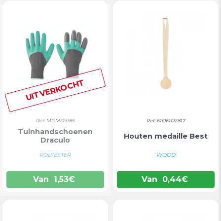
UITVERKOCHT
Ref: MDMO9185
Ref: MDMO2817
Tuinhandschoenen
Houten medaille Best
Draculo
POLYESTER
WOOD
Van
1,53
€
Van
0,44
€