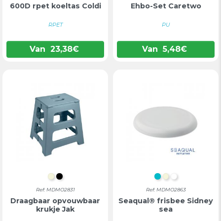
600D rpet koeltas Coldi
Ehbo-Set Caretwo
RPET
PU
Van
23,38
€
Van
5,48
€
BEIGE
ZWART
TURKOOIS
BEIGE
WIT
Ref: MDMO2831
Ref: MDMO2863
Draagbaar opvouwbaar
Seaqual® frisbee Sidney
krukje Jak
sea