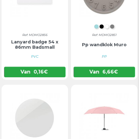
MINTGROEN
ZWART
WIT
GRIJS
Ref: MDMO2856
Ref: MDMO2851
Lanyard badge 54 x
Pp wandklok Muro
86mm Badsmall
PVC
PP
Van
0,16
€
Van
6,66
€