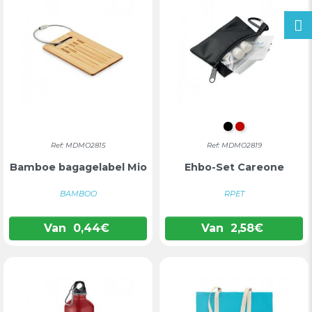
ZWART
ROOD
Ref: MDMO2815
Ref: MDMO2819
Bamboe bagagelabel Mio
Ehbo-Set Careone
BAMBOO
RPET
Van
0,44
€
Van
2,58
€