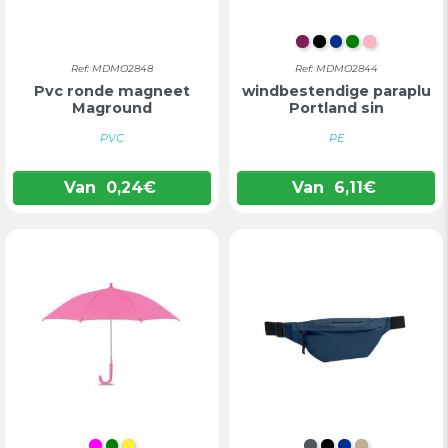
BORDEAUX
ZWART
BLAUW
GROEN
ROZE
Ref: MDMO2848
Ref: MDMO2844
Pvc ronde magneet
windbestendige paraplu
Maground
Portland sin
PVC
PE
Van
0,24
€
Van
6,11
€