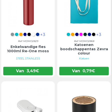
+3
+3
MAT ZILVER
TURKOOIS
ORANJE
DONKERBLAUW
ZWART
WIT
BLAUW
TURKOOIS
ORANJE
DONKERBLAUW
FUCHSIA
DONKERGR
KONINGS
ZWART
Ref: MDMO2829
Ref: MDMO2868
Katoenen
Enkelwandige fles
boodschappentas Zevra
1000ml Re-One moss
colour
STEEL STAINLESS
Katoen
Van
3,49
€
Van
0,79
€