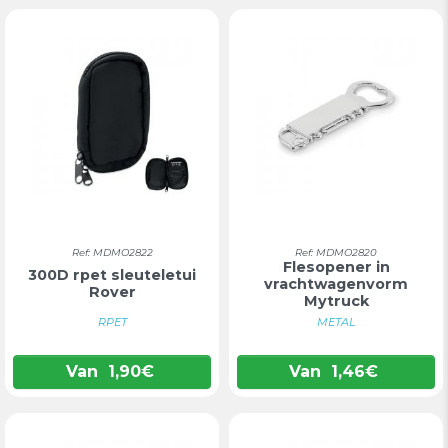
Ref: MDMO2822
Ref: MDMO2820
Flesopener in
300D rpet sleuteletui
vrachtwagenvorm
Rover
Mytruck
RPET
METAL
Van
1,90
€
Van
1,46
€