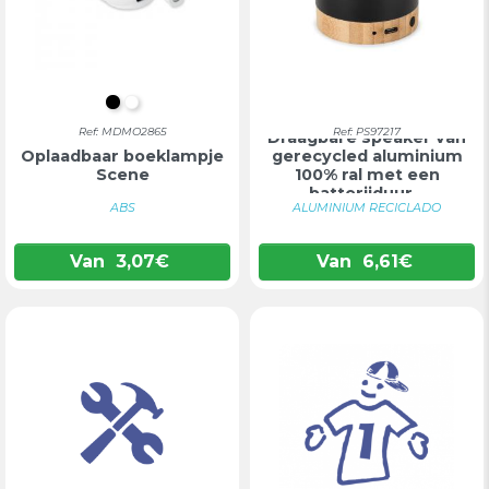
ZWART
WIT
Ref: MDMO2865
Ref: PS97217
Draagbare speaker van
Oplaadbaar boeklampje
gerecycled aluminium
Scene
100% ral met een
batterijduur...
ABS
ALUMINIUM RECICLADO
Van
3,07
€
Van
6,61
€