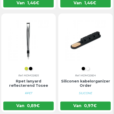
Van
1,46
€
Van
1,46
€
FLUORESCEREND GEEL
ZWART
ZWART
WIT
Ref: MDMO2825
Ref: MDMO2824
Rpet lanyard
Siliconen kabelorganizer
reflecterend Tosee
Order
RPET
SILICONE
Van
0,89
€
Van
0,97
€