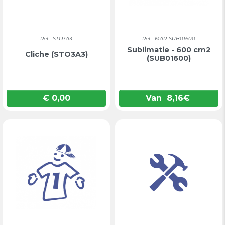
Ref: -STO3A3
Ref: -MAR-SUB01600
Sublimatie - 600 cm2
Cliche (STO3A3)
(SUB01600)
€ 0,00
Van
8,16
€
Prijs