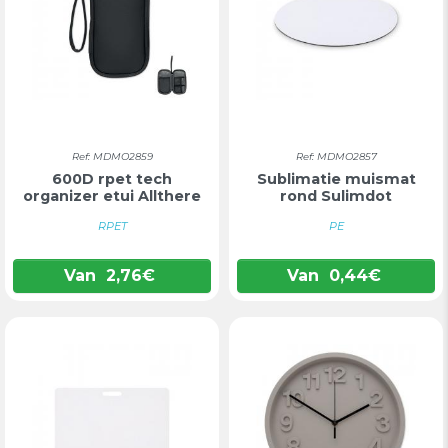
Ref: MDMO2859
Ref: MDMO2857
600D rpet tech
Sublimatie muismat
organizer etui Allthere
rond Sulimdot
RPET
PE
Van
2,76
€
Van
0,44
€