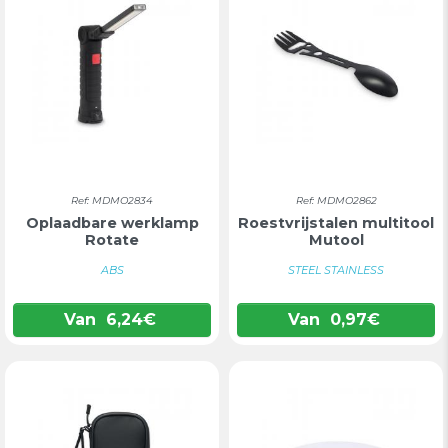
Ref: MDMO2834
Ref: MDMO2862
Oplaadbare werklamp
Roestvrijstalen multitool
Rotate
Mutool
ABS
STEEL STAINLESS
Van
6,24
€
Van
0,97
€