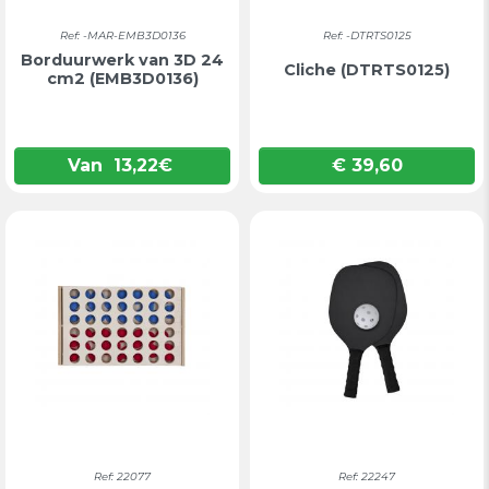
Ref: -MAR-EMB3D0136
Ref: -DTRTS0125
Borduurwerk van 3D 24
Cliche (DTRTS0125)
cm2 (EMB3D0136)
Van
13,22
€
€ 39,60
Prijs
Ref: 22077
Ref: 22247