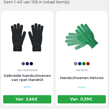
Item 1-40 van 106 in totaal item(s)
DONKERGRIJS
DONKERBLAUW
ZWART
GRIJS
BLAUW
GROEN
ROOD
Ref: MDMO2399
Ref: 6500
Gebreide handschoenen
Handschoenen Hetson
van rpet Handnit
RPET
Nylon
Van
2,66
€
Van
0,39
€