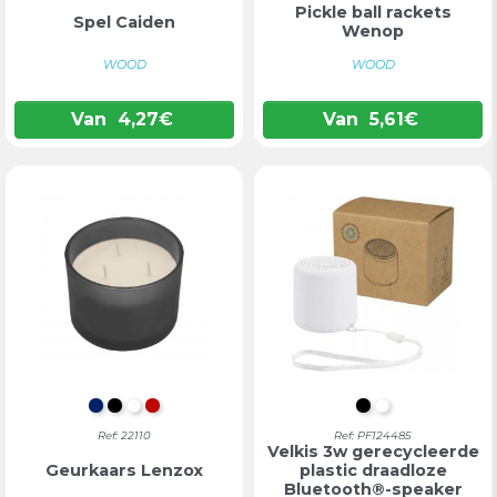
Pickle ball rackets
Spel Caiden
Wenop
WOOD
WOOD
Van
4,27
€
Van
5,61
€
MARINEBLAUW
ZWART
WIT
ROOD
INTENS ZWAR
WIT
Ref: 22110
Ref: PF124485
Velkis 3w gerecycleerde
Geurkaars Lenzox
plastic draadloze
Bluetooth®-speaker