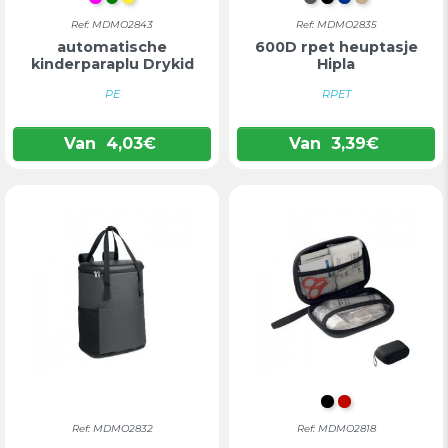
FUCHSIA
GROEN
GEEL
DONKERGRIJS
ZWART
BLAUW
KAKI
Ref: MDMO2843
Ref: MDMO2835
automatische
600D rpet heuptasje
kinderparaplu Drykid
Hipla
PE
RPET
Van
4,03
€
Van
3,39
€
ZWART
ROOD
Ref: MDMO2832
Ref: MDMO2818