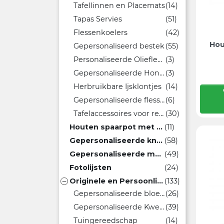
Tafellinnen en Placemats
(14)
Tapas Servies
(51)
Flessenkoelers
(42)
Hou
Gepersonaliseerd bestek
(55)
Personaliseer​de Oli​​​eflessen​
(3)
Gepersonaliseerde Honingpotten
(3)
Herbruikbare Ijsklontjes
(14)
Gepersonaliseerde flessen voor olie en azijn
(6)
Tafelaccessoires voor relatiegeschenken
(30)
Houten spaarpot met naam
(11)
Gepersonaliseerde knuffels
(58)
Gepersonaliseerde make-up spiegels
(49)
Fotolijsten
(24)
Originele en Persoonlijke Decoratie Geschenken
(133)

Gepersonaliseerde bloempotten
(26)
Gepersonaliseerde Kweeksets
(39)
Tuingereedschap
(14)