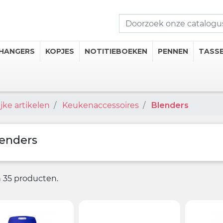
HANGERS
KOPJES
NOTITIEBOEKEN
PENNEN
TASS
jke artikelen
Keukenaccessoires
Blenders
seerde Kopjes
mosflessen
iseerde Thermische Mokken
enders
 Onderzetters
jn 35 producten.
 drankcategorieën