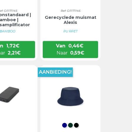
ef: GI1171145
Ref: GI1171146
onstandaard |
Gerecyclede muismat
amboe |
Alexis
samplificator
BAMBOO
PU RPET
an
1,72
€
Van
0,46
€
aar
2,21
€
Naar
0,59
€
AANBIEDING!
DONKERBLAUW
DONKERGROEN
ZWART