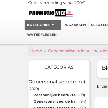
Gratis verzending vanaf 200€
KATEGORIES
RUGZAKKEN
SLEUTEL
WATERFLESSEN
Home
Gepersonaliseerde huishoudeli
Gepersonali
Stalen Ther
Gepersonal
CATEGORIAS
Bl
Personlijke
Heupflessen
Gepersonaliseerde huishoudelijke artikelen
Er zi
(2829)
Bekijk meer
Persoonlijke bedrukte magneten
(18)
Gepersonaliseerde handdoeken
(94)