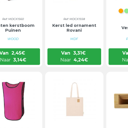
OR
Ref: MDCX1560
Ref: MDCX1558
ten kerstboom
Kerst led ornament
Ve
Puinen
Rovani
WOOD
MDF
Van
2,45
€
Van
3,31
€
V
Naar
3,14
€
Naar
4,24
€
Na