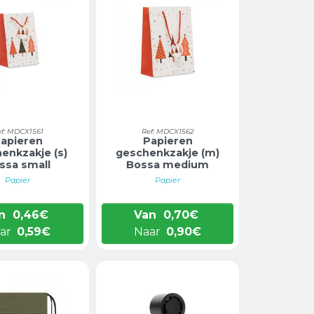
ef: MDCX1561
Ref: MDCX1562
apieren
Papieren
enkzakje (s)
geschenkzakje (m)
ssa small
Bossa medium
Papier
Papier
n
0,46
€
Van
0,70
€
ar
0,59
€
Naar
0,90
€