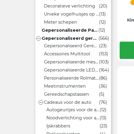
Decoratieve verlichting
(20)
Unieke vogelhuisjes op maat
(13)
Ki
Meter schepen
(12)
Gepersonaliseerde Pantoffels
(12)
Gepersonaliseerd gereedschap en accessoires
(566)

Gepersonaliseerd Gereedschap
(23)
Accessoires Multitool
(153)
Gepersonaliseerde messen
(103)
Gepersonaliseerde LED zaklampen
(164)
Personaliseerde Rolmaten Bedrukken
(86)
Meetinstrumenten
(36)
Gereedschapstassen
(5)
Cadeaus voor de auto
(76)

Autogeurtjes voor de auto
(12)
Noodverlichting voor auto's
(13)
Ijskrabbers
(23)