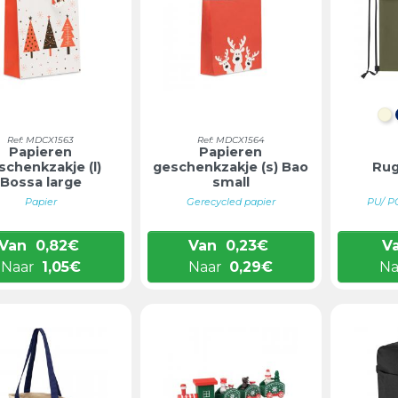
N
Ref: MDCX1563
Ref: MDCX1564
Papieren
Papieren
schenkzakje (l)
geschenkzakje (s) Bao
Rug
Bossa large
small
Papier
Gerecycled papier
PU/ P
Van
0,82
€
Van
0,23
€
V
Naar
1,05
€
Naar
0,29
€
Na