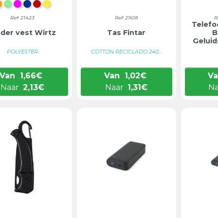
ORANJE
LICHTGROEN
FUCHSIA
BLAUW
ROOD
GEEL
Ref: 21423
Ref: 21618
R
Telefo
nder vest Wirtz
Tas Fintar
B
Geluid
POLYESTER
COTTON RECICLADO 240...
Van
1,66
€
Van
1,02
€
V
Naar
2,13
€
Naar
1,31
€
N