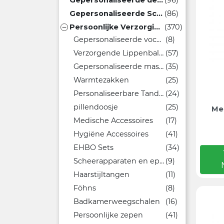
Gepersonaliseerde dekens
(96)
Gepersonaliseerde Schorten
(86)
Persoonlijke Verzorging Geschenken
(370)

Gepersonaliseerde vochtige doekjes
(8)
Verzorgende Lippenbalsem
(57)
Gepersonaliseerde massageapparaten
(35)
Warmtezakken
(25)
Personaliseerbare Tandenborstels
(24)
pillendoosje
(25)
Me
Medische Accessoires
(17)
Hygiëne Accessoires
(41)
EHBO Sets
(34)
Scheerapparaten en epileerapparaten
(9)
Haarstijltangen
(11)
Föhns
(8)
Badkamerweegschalen
(16)
Persoonlijke zepen
(41)