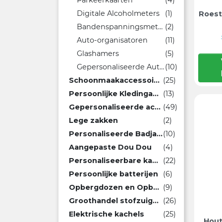
Parkeerkaarten
(4)
Digitale Alcoholmeters
(1)
Roest
Bandenspanningsmeters
(2)
Auto-organisatoren
(11)
Glashamers
(5)
Gepersonaliseerde Auto-accessoires
(10)
Schoonmaakaccessoires met logo
(25)
Persoonlijke Kledingaccessoires
(13)
Gepersonaliseerde accessoires voor huisdieren
(49)
Lege zakken
(2)
Personaliseerde Badjassen
(10)
Aangepaste Dou Dou
(4)
Personaliseerbare kammen
(22)
Persoonlijke batterijen
(6)
Opbergdozen en Opbergboxen
(9)
Groothandel stofzuigers
(26)
Elektrische kachels
(25)
Hout