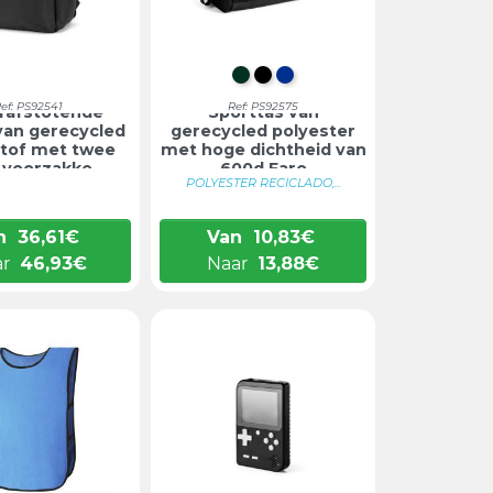
DONKERGROEN
ZWART
BLAUW
ef: PS92541
Ref: PS92575
rafstotende
Sporttas van
van gerecycled
gerecycled polyester
tof met twee
met hoge dichtheid van
 voorzakke...
600d Faro
POLYESTER RECICLADO,...
n
36,61
€
Van
10,83
€
ar
46,93
€
Naar
13,88
€