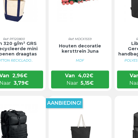
Ref: PF120800
Ref: MDCX1559
R
 320 g/m² GRS
Li
Houten decoratie
ecycleerde mini
Ger
kersttrein Juna
oenen draagtas
handbag
TTON RECICLADO...
MDF
POLYES
Van
2,96
€
Van
4,02
€
Va
Naar
3,79
€
Naar
5,15
€
Na
AANBIEDING!