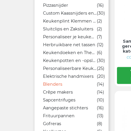
Pizzasnijder
(16)
Custom Kaassnijders en Kaasplanken
(30)
Keukenplint Klemmen en Clips
(2)
Sluitclips en Zaksluiters
(2)
Personaliseer je keuken met unieke keukenvormen
(7)
Sam
Herbruikbare net tassen
(12)
ger
kat
Keukendoeken en Theedoeken
(6)
CO
Keukenpotten en -opslag
(30)
Personaliseerbare Keukenweegschalen
(25)
Elektrische handmixers
(20)
Blenders
(14)
Crêpe makers
(14)
Sapcentrifuges
(10)
Aangepaste stichters
(16)
Frituurpannen
(13)
Gofreras
(8)