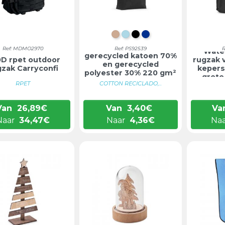
LICHT NATUURLIJK
LICHTBLAUW
ZWART
BLAUW
Strandtas van
Ref: MDMO2970
Ref: PS92539
R
Wate
gerecycled katoen 70%
D rpet outdoor
rugzak 
en gerecycled
gzak Carryconfi
kepers
polyester 30% 220 gm²
grote
...
RPET
COTTON RECICLADO,...
Van
26,89
€
Van
3,40
€
Va
Naar
34,47
€
Naar
4,36
€
Na