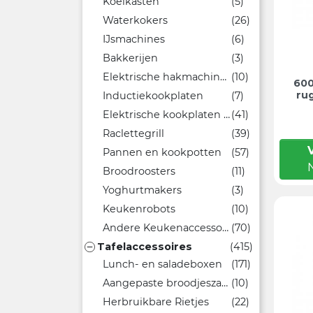
Koelkasten
(5)
Waterkokers
(26)
IJsmachines
(6)
Bakkerijen
(3)
Elektrische hakmachines
(10)
600
ru
Inductiekookplaten
(7)
Elektrische kookplaten en grills
(41)
Raclettegrill
(39)
Pannen en kookpotten
(57)
Broodroosters
(11)
Yoghurtmakers
(3)
Keukenrobots
(10)
Andere Keukenaccessoires
(70)
Tafelaccessoires
(415)

Lunch- en saladeboxen
(171)
Aangepaste broodjeszakken
(10)
Herbruikbare Rietjes
(22)