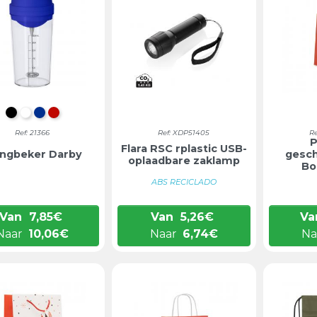
ZWART
WIT
BLAUW
ROOD
Ref: 21366
Ref: XDP51405
R
P
Flara RSC rplastic USB-
ngbeker Darby
gesch
oplaadbare zaklamp
Bo
ABS RECICLADO
Van
7,85
€
Van
5,26
€
Va
Naar
10,06
€
Naar
6,74
€
Na