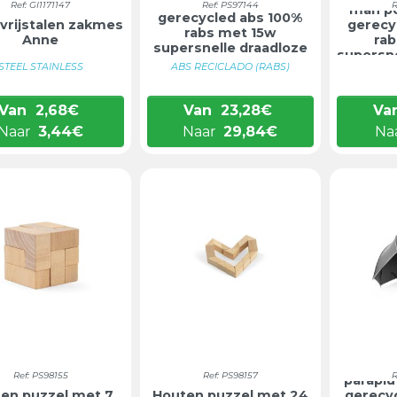
mah powerbank in
Ref: GI1171147
Ref: PS97144
R
mah p
gerecycled abs 100%
vrijstalen zakmes
gerecy
rabs met 15w
Anne
rab
supersnelle draadloze
supersne
...
STEEL STAINLESS
ABS RECICLADO (RABS)
Van
2,68
€
Van
23,28
€
Va
Naar
3,44
€
Naar
29,84
€
Na
Ref: PS98155
Ref: PS98157
R
paraplu
en puzzel met 7
Houten puzzel met 24
gerecy