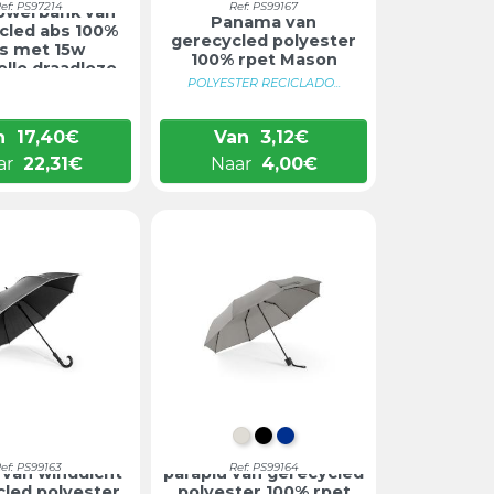
ef: PS97214
Ref: PS99167
owerbank van
Panama van
cled abs 100%
gerecycled polyester
s met 15w
100% rpet Mason
lle draadloze...
POLYESTER RECICLADO...
n
17,40
€
Van
3,12
€
ar
22,31
€
Naar
4,00
€
LICHTGRIJS
ZWART
BLAUW
ef: PS99163
Ref: PS99164
 van winddicht
paraplu van gerecycled
cled polyester
polyester 100% rpet