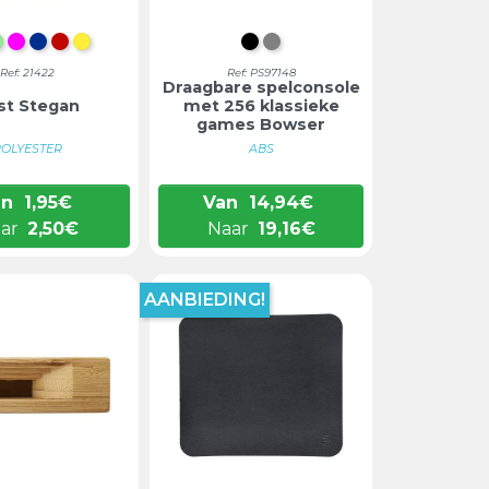
ANJE
LICHTGROEN
FUCHSIA
BLAUW
ROOD
GEEL
ZWART
GRIJS
Ref: 21422
Ref: PS97148
Draagbare spelconsole
st Stegan
met 256 klassieke
games Bowser
POLYESTER
ABS
an
1,95
€
Van
14,94
€
ar
2,50
€
Naar
19,16
€
AANBIEDING!