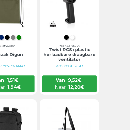
ATUURLIJK
MARINEBLAUW
ZWART
GRIJS
GROEN
ZWART
WIT
Ref: 21989
Ref: XDP45707
Twist RCS rplastic
zak Digun
herlaadbare draagbare
ventilator
OLYESTER 600D
ABS RECICLADO
an
1,51
€
Van
9,52
€
ar
1,94
€
Naar
12,20
€