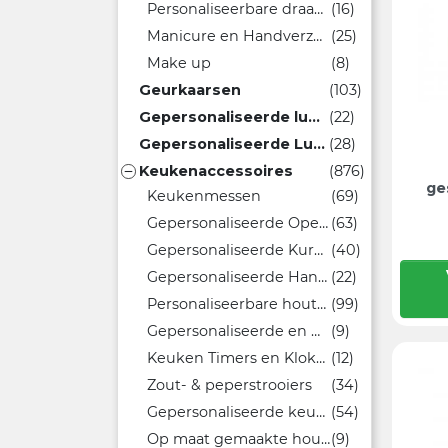
Personaliseerbare draagbare verstuivers
(16)
Manicure en Handverzorging
(25)
Make up
(8)
Geurkaarsen
(103)
Gepersonaliseerde luchtverfrissers
(22)
Gepersonaliseerde Luchtbevochtigers
(28)
Keukenaccessoires
(876)

ge
Keukenmessen
(69)
Gepersonaliseerde Openers
(63)
Gepersonaliseerde Kurkentrekkers
(40)
Gepersonaliseerde Handschoenen voor de Keuken
(22)
Personaliseerbare houten snijplanken
(99)
Gepersonaliseerde en Herbruikbare Afvalzakken
(9)
Keuken Timers en Klokken
(12)
Zout- & peperstrooiers
(34)
Gepersonaliseerde keukengereedschappen
(54)
Op maat gemaakte houten lepels
(9)