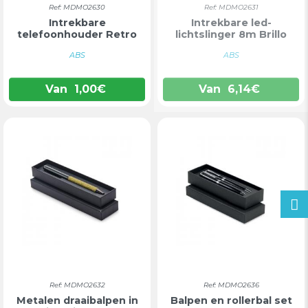
Ref: MDMO2630
Ref: MDMO2631
Intrekbare
Intrekbare led-
telefoonhouder Retro
lichtslinger 8m Brillo
ABS
ABS
Van
1,00
€
Van
6,14
€
Ref: MDMO2632
Ref: MDMO2636
Metalen draaibalpen in
Balpen en rollerbal set