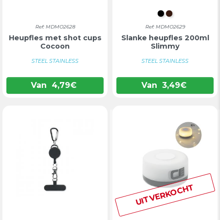
ZWART
BRUIN
Ref: MDMO2628
Ref: MDMO2629
Heupfles met shot cups
Slanke heupfles 200ml
Cocoon
Slimmy
STEEL STAINLESS
STEEL STAINLESS
Van
4,79
€
Van
3,49
€
UITVERKOCHT