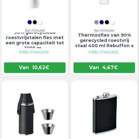
DONKERBLAUW
ZWART
WIT
SATIJN CHROOM
DONKERBLA
ZWART
WIT
Ref: PS94283
Ref: PS94284
90% gerecyclede
Thermosfles van 90%
roestvrijstalen fles met
gerecycled roestvrij
een grote capaciteit tot
staal 400 ml Rebuffon s
1200 m...
STEEL STAINLESS...
STEEL STAINLESS...
Van
10,62
€
Van
4,67
€