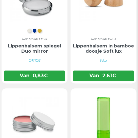
CHAMPAGNE
BLAUW
GOUD
Ref: MDMO9374
Ref: MDMO6753
Lippenbalsem spiegel
Lippenbalsem in bamboe
Duo mirror
doosje Soft lux
OTROS
Wax
Van
0,83
€
Van
2,61
€