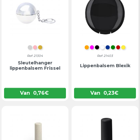
ZILVER
ROZE
GOUD
ORANJE
FUCHSIA
ZWART
WIT
BLAUW
GROEN
ROOD
GEEL
Ref: 21304
Ref: 21403
Sleutelhanger
Lippenbalsem Blexik
lippenbalsem Frissel
Van
0,76
€
Van
0,23
€