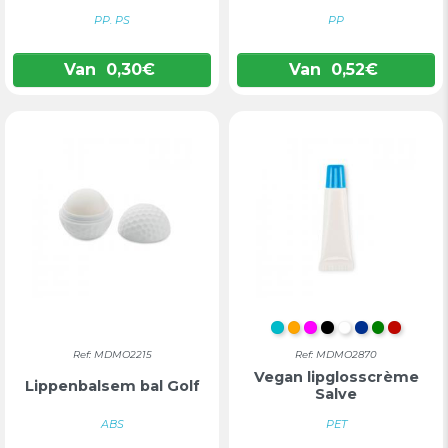
PP. PS
PP
Van
0,30
€
Van
0,52
€
TURKOOIS
ORANJE
FUCHSIA
ZWART
WIT
BLAUW
GROEN
ROOD
Ref: MDMO2215
Ref: MDMO2870
Vegan lipglosscrème
Lippenbalsem bal Golf
Salve
ABS
PET