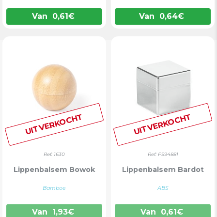
Van
0,61
€
Van
0,64
€
UITVERKOCHT
UITVERKOCHT
Ref: 1630
Ref: PS94881
Lippenbalsem Bowok
Lippenbalsem Bardot
Bamboe
ABS
Van
1,93
€
Van
0,61
€