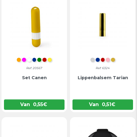
ORANJE
FUCHSIA
WIT
BLAUW
GROEN
ROOD
GEEL
ZILVER
BLAUW
ROOD
ROZE
GOUD
Ref: 20567
Ref: 6324
Set Canen
Lippenbalsem Tarian
Van
0,55
€
Van
0,51
€