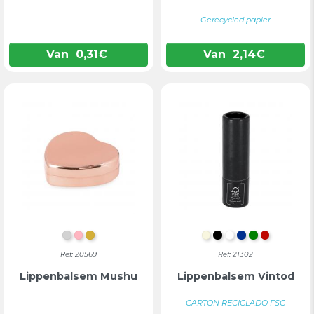
Gerecycled papier
Van
0,31
€
Van
2,14
€
ZILVER
ROZE
GOUD
NATUURLIJK
ZWART
WIT
BLAUW
GROEN
ROOD
Ref: 20569
Ref: 21302
Lippenbalsem Mushu
Lippenbalsem Vintod
CARTON RECICLADO FSC