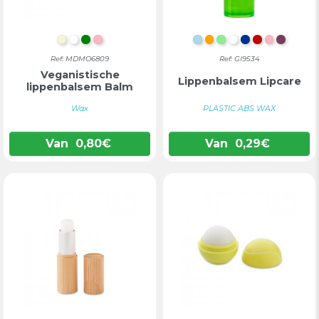
BEIGE
WIT
GROEN
ROZE
LICHTBLAUW
ORANJE
LICHTGROEN
WIT
BLAUW
ROOD
ROZE
PAARS
Ref: MDMO6809
Ref: GI9534
Veganistische
Lippenbalsem Lipcare
lippenbalsem Balm
Wax
PLASTIC ABS WAX
Van
0,80
€
Van
0,29
€