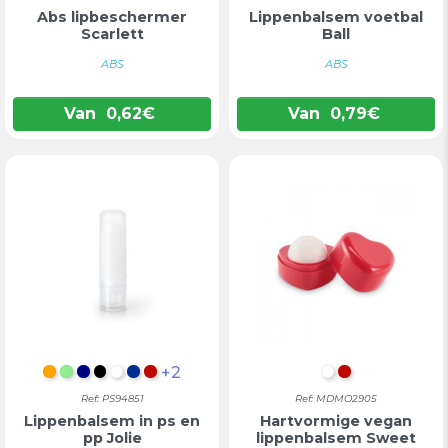
Abs lipbeschermer
Lippenbalsem voetbal
Scarlett
Ball
ABS
ABS
Van
0,62
€
Van
0,79
€
+2
ORANJE
LICHTGROEN
DONKERBLAUW
ZWART
WIT
BLAUW
ROOD
WIT
ROOD
Ref: PS94851
Ref: MDMO2905
Lippenbalsem in ps en
Hartvormige vegan
pp Jolie
lippenbalsem Sweet