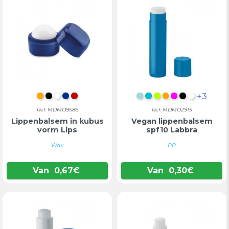
+3
ORANJE
ZWART
WIT
BLAUW
ROOD
MINTGROEN
TURKOOIS
LIMOEN
ORANJE
FUCHSIA
ZWART
WIT
Ref: MDMO9586
Ref: MDMO2915
Lippenbalsem in kubus
Vegan lippenbalsem
vorm Lips
spf10 Labbra
Wax
PP
Van
0,67
€
Van
0,30
€