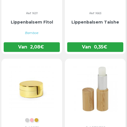
Ref: 1631
Ref: 1665
Lippenbalsem Fitol
Lippenbalsem Taishe
Bamboe
Van
2,08
€
Van
0,35
€
ZILVER
ROZE
GOUD