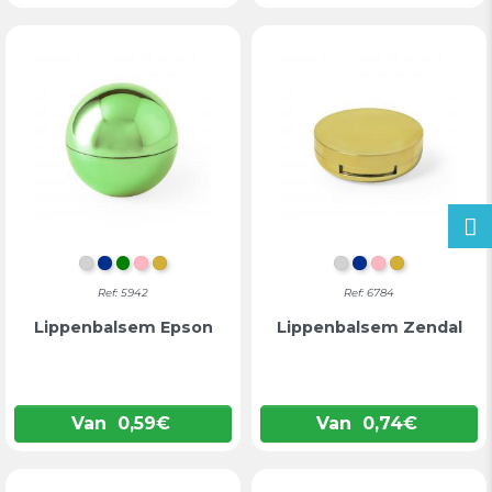
ZILVER
BLAUW
GROEN
ROZE
GOUD
ZILVER
BLAUW
ROZE
GOUD
Ref: 5942
Ref: 6784
Lippenbalsem Epson
Lippenbalsem Zendal
Van
0,59
€
Van
0,74
€