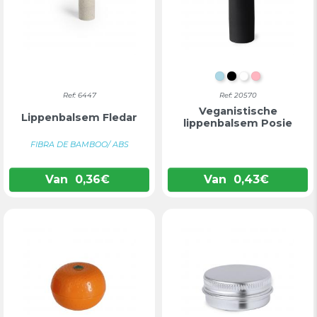
LICHTBLAUW
ZWART
WIT
ROZE
Ref: 6447
Ref: 20570
Veganistische
Lippenbalsem Fledar
lippenbalsem Posie
FIBRA DE BAMBOO/ ABS
Van
0,36
€
Van
0,43
€