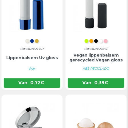
CHAMPAGNE
BLAUW
GOUD
LIMOEN
ORANJE
ZWART
WIT
ROZE
Ref: MDMO9407
Ref: MDMO6943
Vegan lippenbalsem
Lippenbalsem Uv gloss
gerecycled Vegan gloss
Wax
ABS RECICLADO
Van
0,72
€
Van
0,39
€