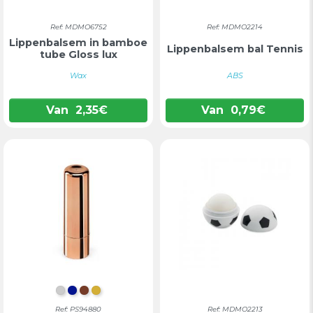
Ref: MDMO6752
Ref: MDMO2214
Lippenbalsem in bamboe
Lippenbalsem bal Tennis
tube Gloss lux
Wax
ABS
Van
2,35
€
Van
0,79
€
VERCHROOMD
KONINGSBLAUW
KOPER
GOUD
Ref: PS94880
Ref: MDMO2213