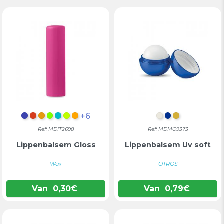
+6
TRANSPARANT BLAUW
TRANSPARANT ROOD
TRANSPARANT ORANJE
TRANSPARANT LIMOEN GROEN
TURKOOIS
LIMOEN
ORANJE
CHAMPAGNE
BLAUW
GOUD
Ref: MDIT2698
Ref: MDMO9373
Lippenbalsem Gloss
Lippenbalsem Uv soft
Wax
OTROS
Van
0,30
€
Van
0,79
€