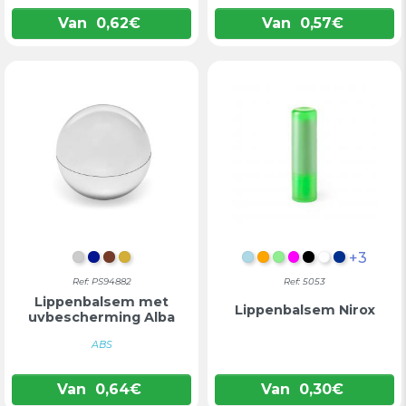
Van
0,62
€
Van
0,57
€
+3
VERCHROOMD
KONINGSBLAUW
KOPER
GOUD
LICHTBLAUW
ORANJE
LICHTGROEN
FUCHSIA
ZWART
WIT
BLAUW
Ref: PS94882
Ref: 5053
Lippenbalsem met
Lippenbalsem Nirox
uvbescherming Alba
ABS
Van
0,64
€
Van
0,30
€