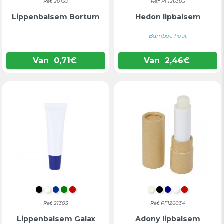
Ref: 20139
Ref: PF126305
Lippenbalsem Bortum
Hedon lipbalsem
Bamboe hout
Van
0,71
€
Van
2,46
€
ZWART
WIT
BLAUW
GROEN
ROOD
NATUURLIJK
INTENS ZWART
DONKERBLA
WIT
ROOD
Ref: 21303
Ref: PF126034
Lippenbalsem Galax
Adony lipbalsem