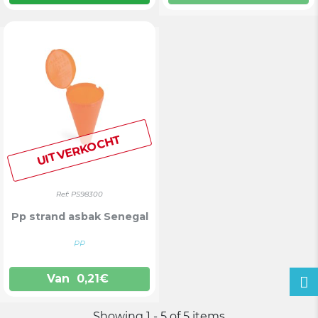
UITVERKOCHT
Ref: PS98300
Pp strand asbak Senegal
PP
Van
0,21
€
Showing 1 - 5 of 5 items