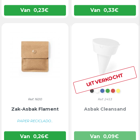
Van
0,23
€
Van
0,33
€
UITVERKOCHT
ZWART
WIT
BLAUW
GROEN
ROOD
GEEL
Ref: 1600
Ref: 2453
Zak-Asbak Flament
Asbak Cleansand
PAPER RECICLADO...
Van
0,26
€
Van
0,09
€