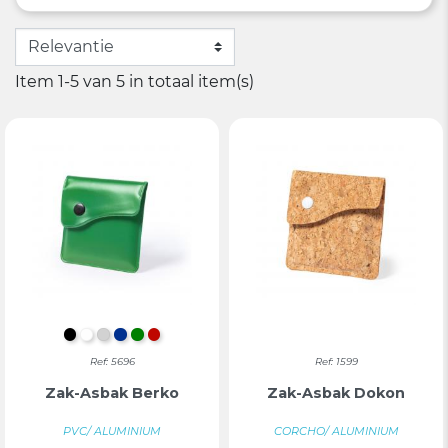
Item 1-5 van 5 in totaal item(s)
ZWART
WIT
ZILVER
BLAUW
GROEN
ROOD
Ref: 5696
Ref: 1599
Zak-Asbak Berko
Zak-Asbak Dokon
PVC/ ALUMINIUM
CORCHO/ ALUMINIUM