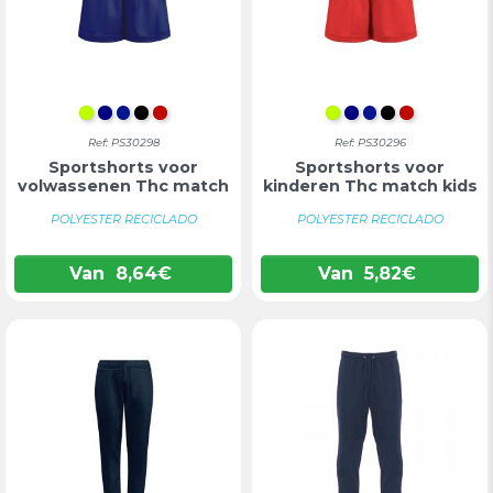
LIMOEN
DONKERBLAUW
KONINGSBLAUW
ZWART
ROOD
LIMOEN
DONKERBLAU
KONINGSBL
ZWART
ROOD
Ref: PS30298
Ref: PS30296
Sportshorts voor
Sportshorts voor
volwassenen Thc match
kinderen Thc match kids
POLYESTER RECICLADO
POLYESTER RECICLADO
Van
8,64
€
Van
5,82
€