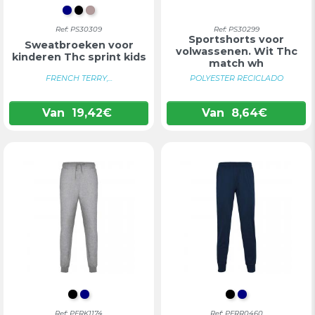
DONKERBLAUW
ZWART
GEMELEERD LICHTGRIJS
Ref: PS30309
Ref: PS30299
Sportshorts voor
Sweatbroeken voor
volwassenen. Wit Thc
kinderen Thc sprint kids
match wh
FRENCH TERRY,...
POLYESTER RECICLADO
Van
19,42
€
Van
8,64
€
INTENS ZWART
DONKERBLAUW
INTENS ZWAR
DONKERBL
Ref: PFRK1174
Ref: PFRR0460