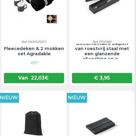
Ref: MDMO3207
Ref: PS91989
Documentaire balpen
Fleecedeken & 2 mokken
van roestvrij staal met
set Agradable
een glanzende
afwerking en z...
PET
Van
22,03
€
€ 3,95
Prijs
NIEUW
NIEUW