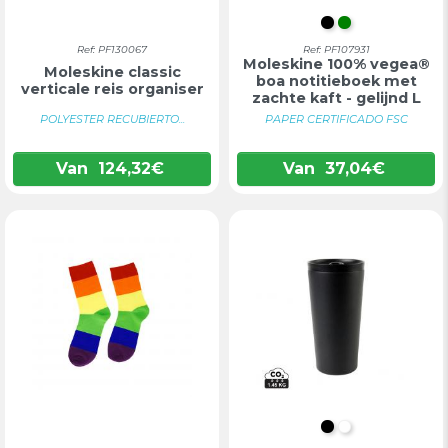
INTENS ZWAR
GROEN
Ref: PF130067
Ref: PF107931
Moleskine 100% vegea®
Moleskine classic
boa notitieboek met
verticale reis organiser
zachte kaft - gelijnd L
POLYESTER RECUBIERTO...
PAPER CERTIFICADO FSC
Van
124,32
€
Van
37,04
€
ZWART
WIT