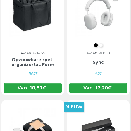
ZWART
WIT
Ref: MDMO2855
Ref: MDMO3153
Opvouwbare rpet-
Sync
organizertas Form
RPET
ABS
Van
10,87
€
Van
12,20
€
NIEUW