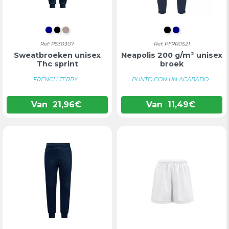
DONKERBLAUW
ZWART
GEMELEERD LICHTGRIJS
INTENS ZWAR
DONKERBL
Ref: PS30307
Ref: PFRR0521
Sweatbroeken unisex
Neapolis 200 g/m² unisex
Thc sprint
broek
FRENCH TERRY,...
PUNTO CON UN ACABADO...
Van
21,96
€
Van
11,49
€