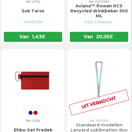
Ref: 21752
Ref: XD101950
Aviana™ Rowan RCS
Sok Tarox
Recycled drinkbeker 500
ML
POLYESTER
STEEL STAINLESS...
Van
1,43
€
Van
20,05
€
UITVERKOCHT
BLAUW
ROOD
Ref: 21592
Ref: PS75095
Standaard modellen
Ehbo-Set Fredek
Lanyard sublimation duo