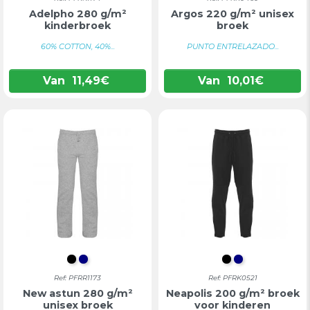
Adelpho 280 g/m²
Argos 220 g/m² unisex
kinderbroek
broek
60% COTTON, 40%...
PUNTO ENTRELAZADO...
Van
11,49
€
Van
10,01
€
INTENS ZWART
DONKERBLAUW
INTENS ZWAR
DONKERBL
Ref: PFRR1173
Ref: PFRK0521
New astun 280 g/m²
Neapolis 200 g/m² broek
unisex broek
voor kinderen