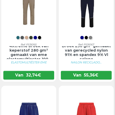
PETROLBLAUW
DONKERGRIJS
LICHT NATUURLIJK
LEGERGROEN
DONKERBLAUW
ZWART
DONKERBLAU
ZWART
GRIJS
Ref: PS36165
Ref: PS36167
4Xtreme broek van
Broek 230 gm² gemaakt
keperstof 280 gm²
van gerecycled nylon
gemaakt van eme
91% en spandex 9% Vl
elastomultiester 100...
selene
ELASTOMULTIÉSTER EME
NAILON RECICLADO,...
Van
32,74
€
Van
55,36
€