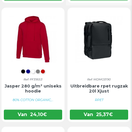
INTENS ZWART
DONKERBLAUW
WIT
GRIJS
ROOD
Ref: PF39553
Ref: MDMO3190
Jasper 280 g/m² uniseks
Uitbreidbare rpet rugzak
hoodie
20l Xjust
80% COTTON ORGANIC,...
RPET
Van
24,10
€
Van
25,37
€