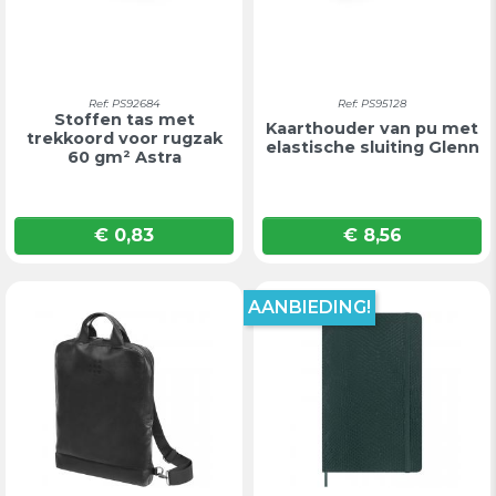
Ref: PS92684
Ref: PS95128
Stoffen tas met
Kaarthouder van pu met
trekkoord voor rugzak
elastische sluiting Glenn
60 gm² Astra
€ 0,83
€ 8,56
Prijs
Prijs
AANBIEDING!