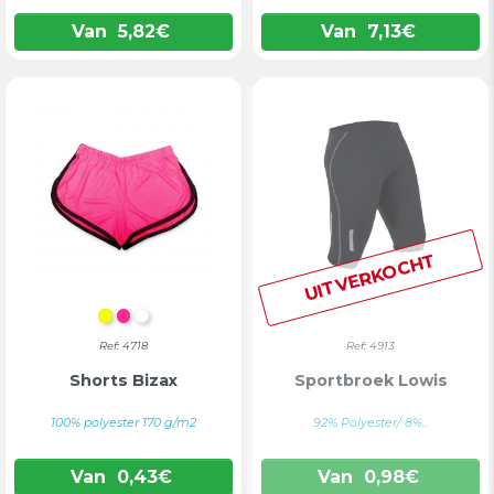
Van
5,82
€
Van
7,13
€
UITVERKOCHT
FLUO GEEL
FLUO FUCHSIA
WIT
Ref: 4718
Ref: 4913
Shorts Bizax
Sportbroek Lowis
100% polyester 170 g/m2
92% Polyester/ 8%...
Van
0,43
€
Van
0,98
€