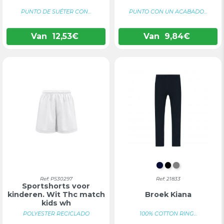
PUNTO DE SUÉTER CON...
PUNTO CON UN ACABADO...
Van
12,53
€
Van
9,84
€
DONKER MARI
ZWART
GRIJS
Ref: PS30297
Ref: 21833
Sportshorts voor
kinderen. Wit Thc match
Broek Kiana
kids wh
POLYESTER RECICLADO
100% COTTON RING...