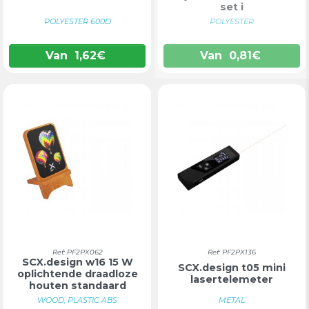
set i
POLYESTER 600D
POLYESTER
Van
1,62
€
Van
0,81
€
Ref: PF2PX062
Ref: PF2PX136
SCX.design w16 15 W
SCX.design t05 mini
oplichtende draadloze
lasertelemeter
houten standaard
WOOD, PLASTIC ABS
METAL