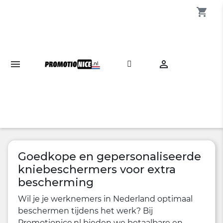
shopping_cart

Goedkope en gepersonaliseerde
kniebeschermers voor extra
bescherming
Wil je je werknemers in Nederland optimaal
beschermen tijdens het werk? Bij
Promotionice.nl bieden we betaalbare en