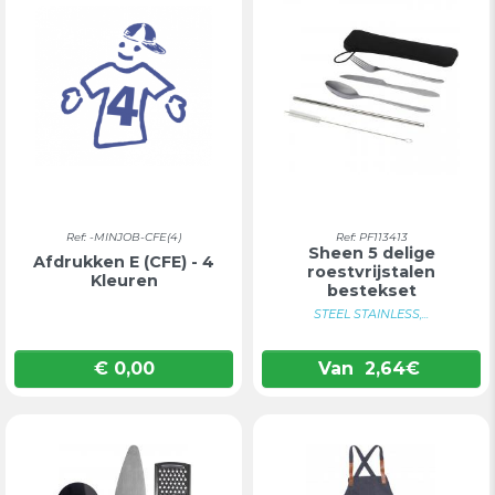
Ref: -MINJOB-CFE(4)
Ref: PF113413
Sheen 5 delige
Afdrukken E (CFE) - 4
roestvrijstalen
Kleuren
bestekset
STEEL STAINLESS,...
€ 0,00
Van
2,64
€
Prijs