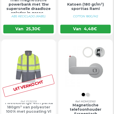
mah magnetische
powerbank met 15w
Katoen (180 gr/m²)
supersnelle draadloze
sporttas Rami
oplader in gerec...
ABS RECICLADO (RABS)
COTTON 180G/M2
Van
25,30
€
Van
4,48
€
UITVERKOCHT
ZWART
ZILVER
Ref: PS36108
Ref: MDMO3160
Tweekleurige 4in1 parka
Magnetische
180gm² van polyester
telefoonhouder
100% met pucoating Vl
Screentach