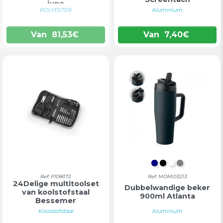
juno
POLYESTER
Aluminium
Van
81,53
€
Van
7,40
€
DONKERBLAUW
ZWART
WIT
GRIJS
Ref: PS98172
Ref: MDMO3213
24Delige multitoolset
Dubbelwandige beker
van koolstofstaal
900ml Atlanta
Bessemer
Koolstofstaal
Aluminium