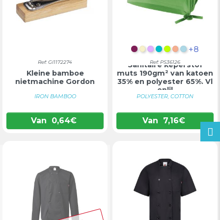
+8
BORDEAUX
PASTELGEEL
LILA
TURKOOIS
LIMOEN
ZALM
LICHTB
Ref: GI1172274
Ref: PS36126
Sanitaire keperstof
Kleine bamboe
muts 190gm² van katoen
nietmachine Gordon
35% en polyester 65%. Vl
enlil
IRON BAMBOO
POLYESTER, COTTON
Van
0,64
€
Van
7,16
€