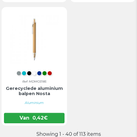
MAT ZILVER
TURKOOIS
ZWART
WIT
BLAUW
GROEN
ROOD
Ref: MDMO3185
Gerecyclede aluminium
balpen Nosta
Aluminium
Van
0,42
€
Showing 1 - 40 of 113 items