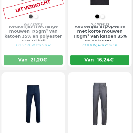
UITVERKOCHT
ZWART
WIT
ZWART
WIT
Ref: PS36123
Ref: PS36122
Keukenjas met lange
Keukenjas in popeline
mouwen 175gm² van
met korte mouwen
katoen 35% en polyester
110gm² van katoen 35%
65% Vl kali
en polyeste...
COTTON, POLYESTER
COTTON, POLYESTER
Van
21,20
€
Van
16,24
€