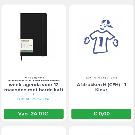
Ref: PF107941
Ref: -MINJOB-CFH(1)
Moleskine horizontale
week-agenda voor 12
Afdrukken H (CFH) - 1
maanden met harde kaft
Kleur
L
PLASTIC PP, PAPER...
Van
24,01
€
€ 0,00
Prijs