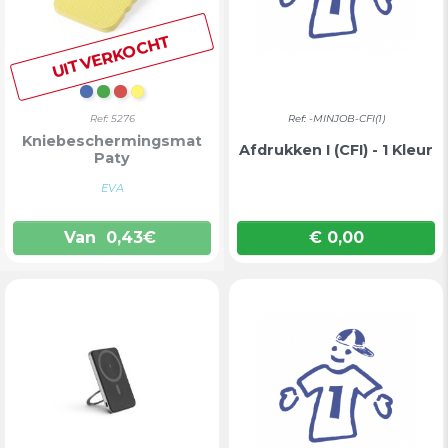
UITVERKOCHT
BLAUW
GROEN
ROOD
GEEL
Ref: 5276
Ref: -MINJOB-CFI(1)
Kniebeschermingsmat
Afdrukken I (CFI) - 1 Kleur
Paty
EVA
Van
0,43
€
€ 0,00
Prijs