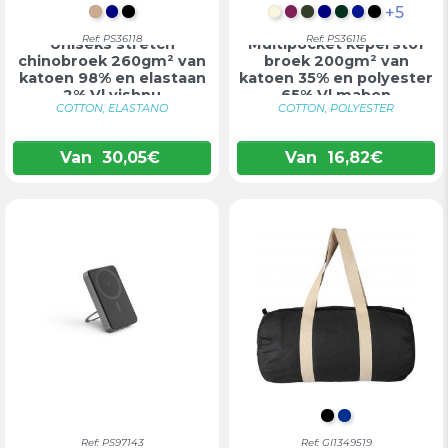
+5
LICHT NATUURLIJK
DONKERBLAUW
ZWART
NATUURLIJK
BORDEAUX
LEGERGROEN
DONKERBLAU
DONKERGR
KONINGS
ZWART
Ref: PS36118
Ref: PS36116
Uniseks stretch
Multipocket keperstof
chinobroek 260gm² van
broek 200gm² van
katoen 98% en elastaan
katoen 35% en polyester
2% Vl vishnu
65% Vl mabon
COTTON, ELASTANO
COTTON, POLYESTER
Van
30,05
€
Van
16,82
€
ZWART
BLAUW
Ref: PS97143
Ref: GI1349519