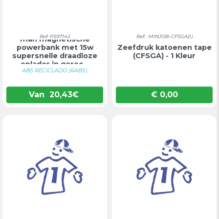
Ref: PS97142
Ref: -MINJOB-CFSGA(1)
mah magnetische
powerbank met 15w
Zeefdruk katoenen tape
supersnelle draadloze
(CFSGA) - 1 Kleur
oplader in gerec...
ABS RECICLADO (RABS)
Van
20,43
€
€ 0,00
Prijs