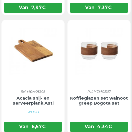
Van
7,97
€
Van
7,37
€
Ref: MDMO3205
Ref: MDMO3197
Acacia snij- en
Koffieglazen set walnoot
serveerplank Asti
greep Bogota set
WOOD
Van
6,57
€
Van
4,34
€