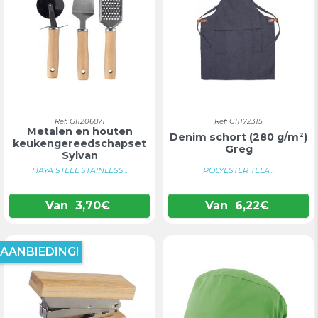
Ref: GI1206871
Ref: GI1172315
Metalen en houten
Denim schort (280 g/m²)
keukengereedschapset
Greg
Sylvan
HAYA STEEL STAINLESS...
POLYESTER TELA...
Van
3,70
€
Van
6,22
€
AANBIEDING!