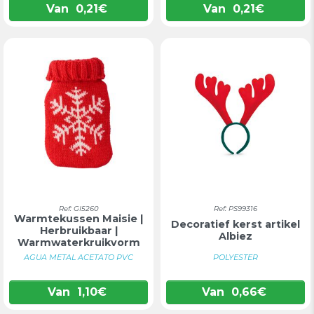
Van
0,21
€
Van
0,21
€
Ref: GI5260
Ref: PS99316
Warmtekussen Maisie |
Decoratief kerst artikel
Herbruikbaar |
Albiez
Warmwaterkruikvorm
AGUA METAL ACETATO PVC
POLYESTER
Van
1,10
€
Van
0,66
€