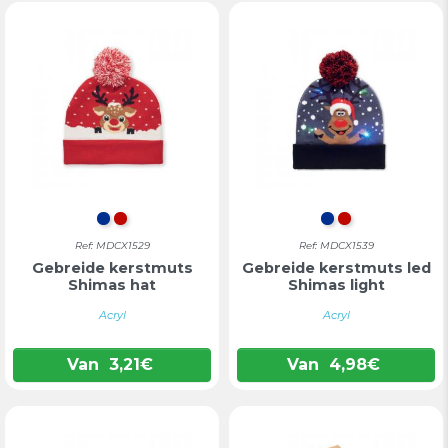
BLAUW
ROOD
BLAUW
ROOD
Ref: MDCX1529
Ref: MDCX1539
Gebreide kerstmuts
Gebreide kerstmuts led
Shimas hat
Shimas light
Acryl
Acryl
Van
3,21
€
Van
4,98
€