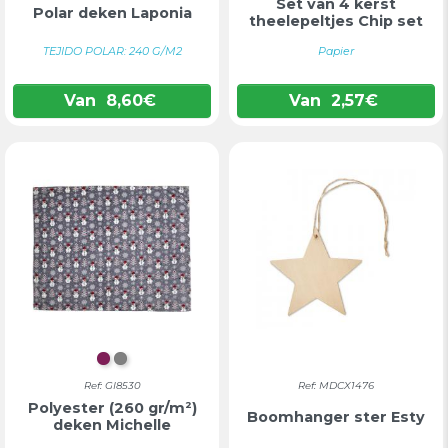
Set van 4 kerst
Polar deken Laponia
theelepeltjes Chip set
TEJIDO POLAR: 240 G/M2
Papier
Van
8,60
€
Van
2,57
€
BORDEAUX
GRIJS
Ref: GI8530
Ref: MDCX1476
Polyester (260 gr/m²)
Boomhanger ster Esty
deken Michelle