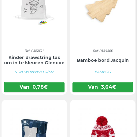
Ref: PS92621
Ref: PS94955
Kinder drawstring tas
Bamboe bord Jacquin
om in te kleuren Glencoe
NON-WOVEN: 80 G/M2
BAMBOO
Van
0,78
€
Van
3,64
€