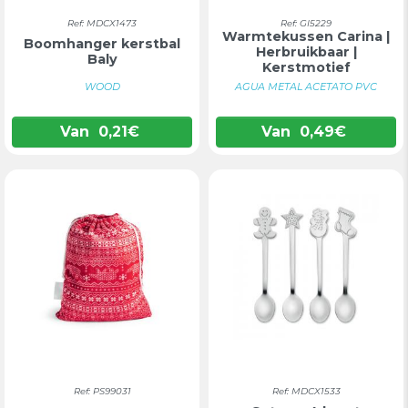
Ref: MDCX1473
Ref: GI5229
Warmtekussen Carina |
Boomhanger kerstbal
Herbruikbaar |
Baly
Kerstmotief
WOOD
AGUA METAL ACETATO PVC
Van
0,21
€
Van
0,49
€
Ref: PS99031
Ref: MDCX1533