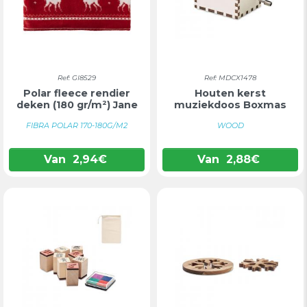
Ref: GI8529
Ref: MDCX1478
Polar fleece rendier
Houten kerst
deken (180 gr/m²) Jane
muziekdoos Boxmas
FIBRA POLAR 170-180G/M2
WOOD
Van
2,94
€
Van
2,88
€