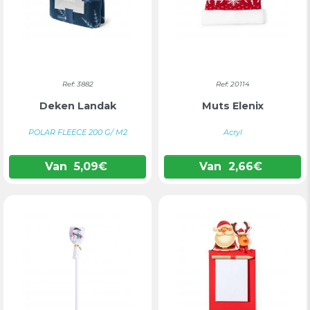
Ref: 3882
Ref: 20114
Deken Landak
Muts Elenix
POLAR FLEECE 200 G/ M2
Acryl
Van
5,09
€
Van
2,66
€