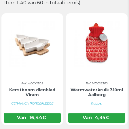
Item 1-40 van 60 in totaal item(s)
Ref: MDCX1502
Ref: MDCX1360
Kerstboom dienblad
Warmwaterkruik 310ml
Viram
Aalborg
CERÁMICA PORCEFLEECE
Rubber
Van
16,44
€
Van
4,34
€