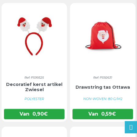
Ref: PS99325
Ref: PS92631
Decoratief kerst artikel
Drawstring tas Ottawa
Zwiesel
POLYESTER
NON-WOVEN: 80 G/M2
Van
0,90
€
Van
0,59
€