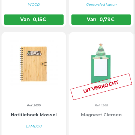
WOOD
Gerecycled karton
Van
0,15
€
Van
0,79
€
UITVERKOCHT
Ref: 2699
Ref: 1368
Notitieboek Mossel
Magneet Clemen
BAMBOO