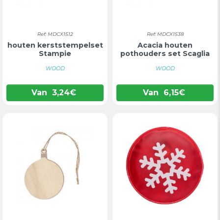
Ref: MDCX1512
Ref: MDCX1538
houten kerststempelset
Acacia houten
Stampie
pothouders set Scaglia
WOOD
WOOD
Van
3,24
€
Van
6,15
€