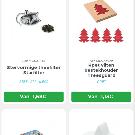
Ref: MDCX1435
Ref: MDCX1479
Rpet vilten
Stervormige theefilter
bestekhouder
Starfilter
Treesguard
STEEL STAINLESS
RPET
Van
1,68
€
Van
1,13
€