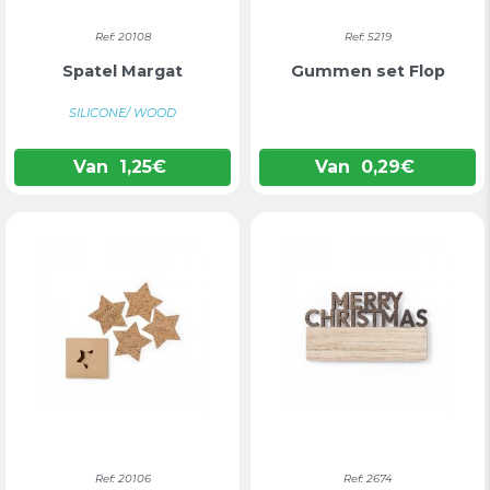
Ref: 20108
Ref: 5219
Spatel Margat
Gummen set Flop
SILICONE/ WOOD
Van
1,25
€
Van
0,29
€
Ref: 20106
Ref: 2674