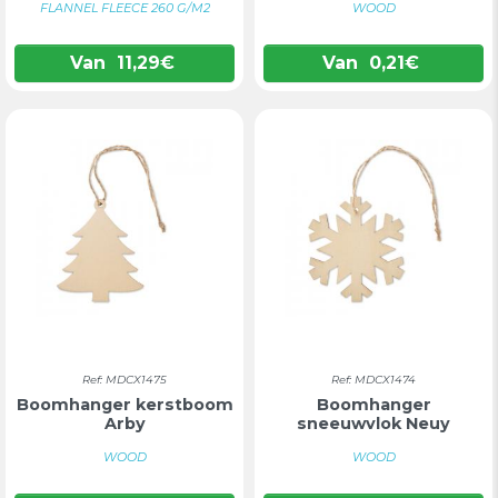
FLANNEL FLEECE 260 G/M2
WOOD
Van
11,29
€
Van
0,21
€
Ref: MDCX1475
Ref: MDCX1474
Boomhanger kerstboom
Boomhanger
Arby
sneeuwvlok Neuy
WOOD
WOOD