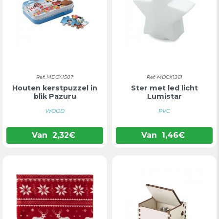
Ref: MDCX1507
Ref: MDCX1361
Houten kerstpuzzel in
Ster met led licht
blik Pazuru
Lumistar
WOOD
PVC
Van
2,32
€
Van
1,46
€