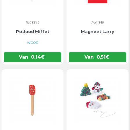
Ref: 5940
Ref: 1369
Potlood Miffet
Magneet Larry
WOOD
Van
0,14
€
Van
0,51
€