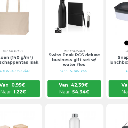
Ref: GI1349517
Ref: XDP77468
R
Swiss Peak RCS deluxe
toen (140 g/m²)
Snap
business gift set w/
schappentas Isak
lunchbo
water fles
TTON 140-150G/M2
STEEL STAINLESS...
P
Van
0,95
€
Van
42,39
€
Va
Naar
1,22
€
Naar
54,34
€
Na