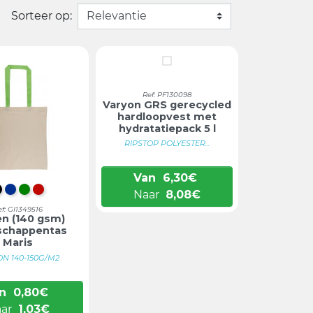
Sorteer op:
Ref: PF130098
Varyon GRS gerecycled
hardloopvest met
hydratatiepack 5 l
RIPSTOP POLYESTER...
Van
6,30
€
ZWART
BLAUW
GROEN
ROOD
Naar
8,08
€
ef: GI1349516
n (140 gsm)
schappentas
Maris
N 140-150G/M2
n
0,80
€
aar
1,03
€