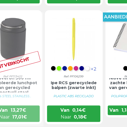
AANBIEDI
ITVERKOCHT
+2
INTENS ZWART
LIMOEN GROEN
KONINKLIJK BLAUW
ORANJE
MAGENTA
DONKERBLAUW
WIT
Ref: PF113422
Ref: PF106299
R
overon 500 ml
Niove n
oleerde lunchpot
Ipe RCS gerecyclede
zachte 
an gerecycled
balpen (zwarte inkt)
van ger
oestvrij staal
 STEEL STAINLESS...
PLASTIC ABS RECICLADO
POLIPRO
Van
13,27
€
Van
0,14
€
Van
1,1
Naar
17,01
€
Naar
0,18
€