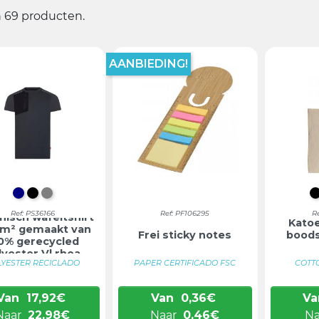
jn 69 producten.
AANBIEDING!
DONKERBLAUW
ZWART
GRIJS
Ref: PS36166
Ref: PF106295
R
nisch wafeltshirt
Katoe
gm² gemaakt van
Frei sticky notes
bood
0% gerecycled
lyester Vl rhea
LYESTER RECICLADO
PAPER CERTIFICADO FSC
COTTO
Van
17,92
€
Van
0,36
€
Va
Naar
22,98
€
Naar
0,46
€
N