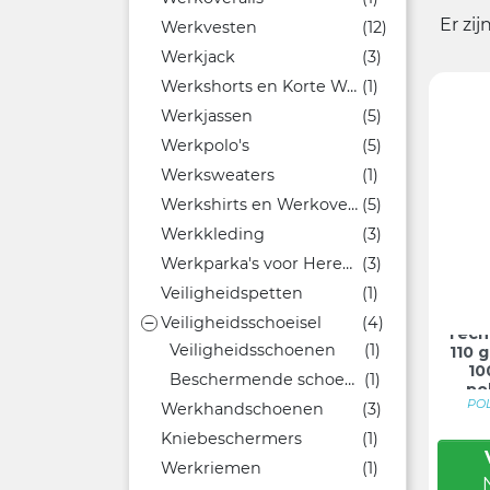
Er zi
Werkvesten
(12)
Werkjack
(3)
Werkshorts en Korte Werkbroeken
(1)
Werkjassen
(5)
Werkpolo's
(5)
Werksweaters
(1)
Werkshirts en Werkoverhemden
(5)
Werkkleding
(3)
Werkparka's voor Heren en Dames
(3)
Veiligheidspetten
(1)
Veiligheidsschoeisel
(4)

Tech
Veiligheidsschoenen
(1)
110 
10
Beschermende schoenovertrekken
(1)
po
PO
Werkhandschoenen
(3)
Kniebeschermers
(1)
Werkriemen
(1)