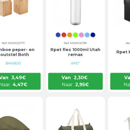
TRANSPARANT BLAUW
TRANSPARANT ROOD
TRANSPARANT ORANJE
TRANSPARANT LIMOE
TRANSPARANT ROZ
TRANSPARANT L
KONINGSBLAU
Ref: MDMO2771
Ref: MDMO2781
Re
boe peper- en
Rpet fles 1000ml Utah
Rpet 
zoutstel Both
remax
BAMBOO
RPET
Van
3,49
€
Van
2,30
€
V
Naar
4,47
€
Naar
2,95
€
Na