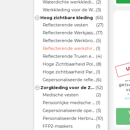
Waterdichte werkkleding
(2)
Werkkleding voor de Winter
(3)
Hoog zichtbare kleding
(65)

Reflecterende vesten
(27)
Reflecterende Werkjassen
(17)
Reflecterende Werkbroeken
(5)
Reflecterende werkshirts
(1)
Reflecterende Truien en Sweaters
(4)
U
Hoge Zichtbaarheid Polo's
(8)
Hoge zichtbaarheid Parka's
(1)
D
Gepersonaliseerde reflecterende petten
(6)
geïs
Zorgkleding voor de Zorgsector
(52)

v
r
Medische vesten
(2)
80%
Persoonlijke medische werkbroeken
(1)
Gepersonaliseerde operatiemutsen
(3)
Personaliseerde Herbruikbare Mondmaskers
(10)
FFP2-maskers
(1)