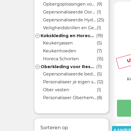
Opbergoplossingen voor mondmaskers
(9)
Gepersonaliseerde Oorbeschermers voor Maskers
(1)
Gepersonaliseerde Hydroalcoholische Gels
(25)
Veiligheidsbrillen en Gezichtsschermen
(1)
Kokskleding en Horecakleding
(19)

Keukenjassen
(5)
Keukenhoeden
(7)
U
Horeca Schorten
(15)
Oberkleding voor Restaurants
(11)

Gepersonaliseerde bedrijfsbroeken voor de horeca
(5)
K
Personaliseer je eigen schorten voor de horeca
(12)
Ober vesten
(1)
Personaliseer Oberhemden Horeca
(8)
Sorteren op
AANBIE