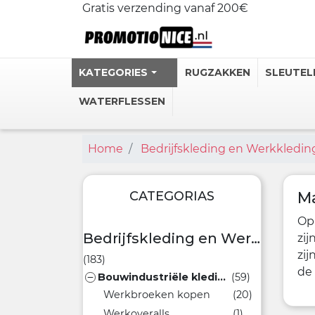
Gratis verzending vanaf 200€
KATEGORIES
RUGZAKKEN
SLEUTEL
WATERFLESSEN
Home
Bedrijfskleding en Werkkledin
Gepersonali
Stalen Ther
Gepersonal
CATEGORIAS
Ma
Personlijke
Op 
Heupflessen
Bedrijfskleding en Werkkleding
zij
zij
(183)
Bekijk meer
de 
Bouwindustriële kleding
(59)

Werkbroeken kopen
(20)
Werkoveralls
(1)