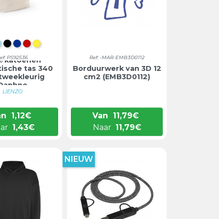
CHT NATUURLIJK
LICHTBLAUW
ZWART
BLAUW
ROOD
GEEL
ef: PS92536
Ref: -MAR-EMB3D0112
% katoenen
ische tas 340
Borduurwerk van 3D 12
tweekleurig
cm2 (EMB3D0112)
Daphne
LIENZO
an
1,12
€
Van
11,79
€
ar
1,43
€
Naar
11,79
€
NIEUW