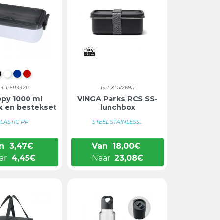
INTENS ZWART
WIT
BLAUW
ROOD
ef: PF113420
Ref: XDV26911
py 1000 ml
VINGA Parks RCS SS-
x en bestekset
lunchbox
LASTIC PP
STEEL STAINLESS...
n
3,47
€
Van
18,00
€
ar
4,45
€
Naar
23,08
€