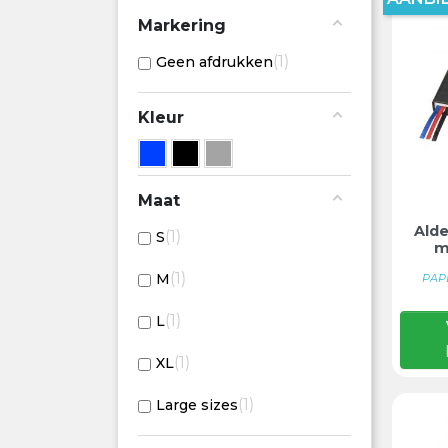
Markering
1
Geen afdrukken
Kleur
Maat
Alde
1
S
m
1
M
PAP
1
L
1
XL
1
Large sizes