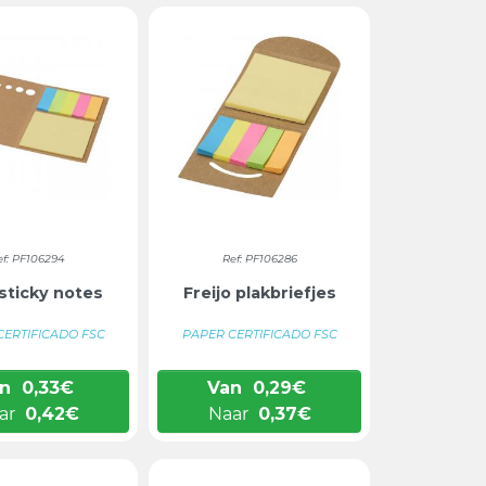
ef: PF106294
Ref: PF106286
 sticky notes
Freijo plakbriefjes
CERTIFICADO FSC
PAPER CERTIFICADO FSC
n
0,33
€
Van
0,29
€
ar
0,42
€
Naar
0,37
€