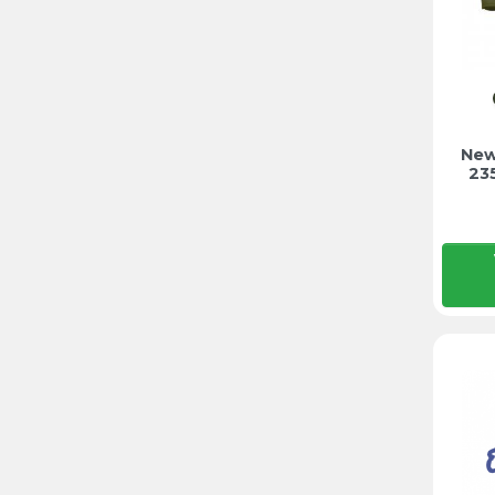
New
23