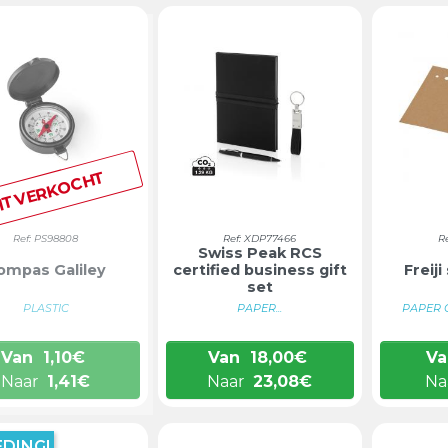
ITVERKOCHT
Ref: PS98808
Ref: XDP77466
R
Swiss Peak RCS
ompas Galiley
certified business gift
Freiji
set
PLASTIC
PAPER...
PAPER 
Van
1,10
€
Van
18,00
€
Va
Naar
1,41
€
Naar
23,08
€
Na
DING!