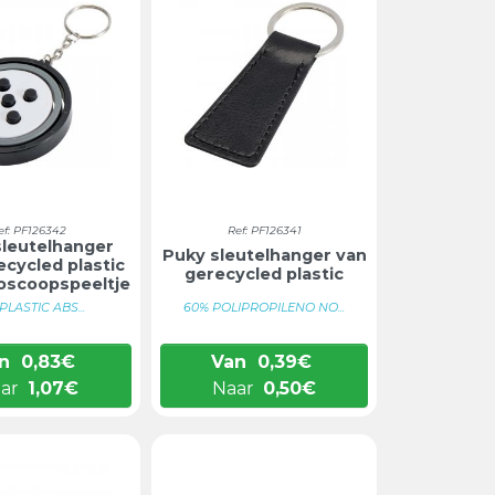
ef: PF126342
Ref: PF126341
sleutelhanger
Puky sleutelhanger van
ecycled plastic
gerecycled plastic
oscoopspeeltje
PLASTIC ABS...
60% POLIPROPILENO NO...
n
0,83
€
Van
0,39
€
ar
1,07
€
Naar
0,50
€