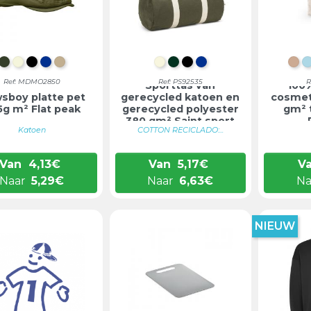
LEGERGROEN
BEIGE
ZWART
BLAUW
KAKI
NATUURLIJK
DONKERGROEN
ZWART
BLAUW
LI
Ref: MDMO2850
Ref: PS92535
R
Sporttas van
100
sboy platte pet
gerecycled katoen en
cosmet
5g m² Flat peak
gerecycled polyester
gm² 
380 gm² Saint sport
Katoen
COTTON RECICLADO:...
Van
4,13
€
Van
5,17
€
V
Naar
5,29
€
Naar
6,63
€
Na
NIEUW