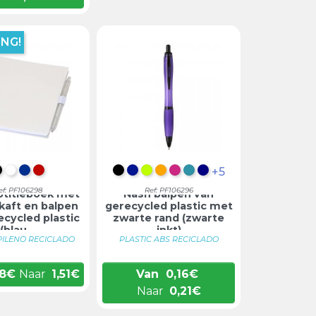
NG!
+5
INTENS ZWART
WIT
BLAUW
ROOD
INTENS ZWART
KONINKLIJK BLAUW
LIMOEN
ORANJE
MAGENTA
AQUA
DONKERBLAUW
ef: PF106298
Ref: PF106296
otitieboek met
Nash balpen van
kaft en balpen
gerecycled plastic met
ecycled plastic
zwarte rand (zwarte
(blau...
inkt)
PILENO RECICLADO
PLASTIC ABS RECICLADO
8
€
Naar
1,51
€
Van
0,16
€
Naar
0,21
€