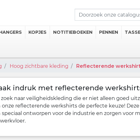
HANGERS
KOPJES
NOTITIEBOEKEN
PENNEN
TASS
g
Hoog zichtbare kleding
Reflecterende werkshir
seerde Kopjes
mosflessen
iseerde Thermische Mokken
ak indruk met reflecterende werkshirt
 Onderzetters
zoek naar veiligheidskleding die er niet alleen goed ui
n onze reflecterende werkshirts de perfecte keuze! Dez
n speciaal ontworpen voor de industrie en zorgen voor m
 drankcategorieën
werkvloer.