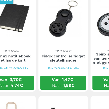
Ref: PF106257
Ref: PF126344
R
Spinx 
r a5 notitieboek
Fidgix controller fidget
van ger
et harde kaft
sleutelhanger
met gyr
ER CERTIFICADO FSC
50% PLASTIC ABS, 10%...
50% 
Van
3,70
€
Van
1,47
€
Va
Naar
4,74
€
Naar
1,89
€
Na