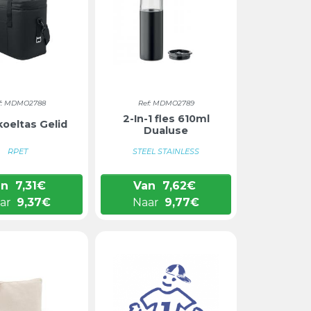
N GROEN
E
ICHTBLAUW
W
f: MDMO2788
Ref: MDMO2789
2-In-1 fles 610ml
koeltas Gelid
Dualuse
RPET
STEEL STAINLESS
an
7,31
€
Van
7,62
€
ar
9,37
€
Naar
9,77
€