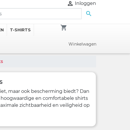

Inloggen

shopping_cart
EN
T-SHIRTS
Winkelwagen
ts
s
tziet, maar ook bescherming biedt? Dan
e hoogwaardige en comfortabele shirts
aximale zichtbaarheid en veiligheid op