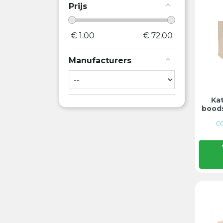
Prijs
€
1.00
€
72.00
Manufacturers
Ka
bood
CO