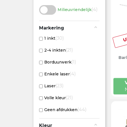
4
Milieuvriendelijk
Markering
U
30
1 inkt
21
2-4 inkten
Bar
1
Borduurwerk
4
Enkele laser
23
Laser
21
Volle kleur
44
Geen afdrukken
Kleur