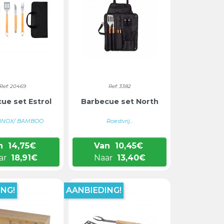
Ref: 20469
Ref: 3382
ue set Estrol
Barbecue set North
 INOX/ BAMBOO
Roestvrij...
n
14,75
€
Van
10,45
€
ar
18,91
€
Naar
13,40
€
NG!
AANBIEDING!