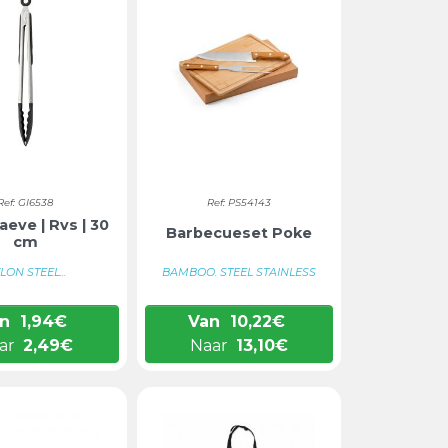
Ref: GI6538
Ref: PS54143
eve | Rvs | 30
Barbecueset Poke
cm
LON STEEL...
BAMBOO. STEEL STAINLESS
n
1,94
€
Van
10,22
€
ar
2,49
€
Naar
13,10
€