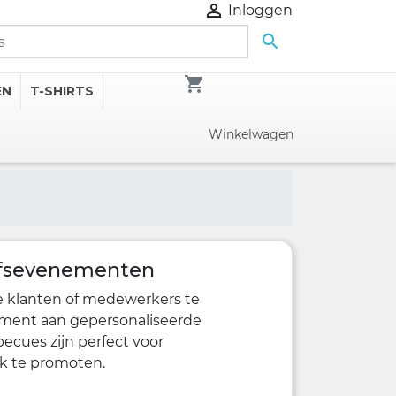

Inloggen

shopping_cart
EN
T-SHIRTS
Winkelwagen
ijfsevenementen
e klanten of medewerkers te
timent aan gepersonaliseerde
cues zijn perfect voor
rk te promoten.