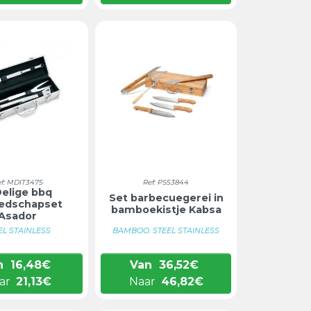
ef: MDIT3475
Ref: PS53844
Delige bbq
Set barbecuegerei in
edschapset
bamboekistje Kabsa
Asador
EL STAINLESS
BAMBOO. STEEL STAINLESS
n
16,48
€
Van
36,52
€
ar
21,13
€
Naar
46,82
€