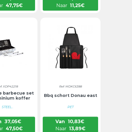
ar
47,75
€
Naar
11,25
€
ef: XDP42218
Ref: MDKC6388
ge barbecue set
Bbq schort Donau east
minium koffer
STEEL...
PET
n
37,05
€
Van
10,83
€
ar
47,50
€
Naar
13,89
€