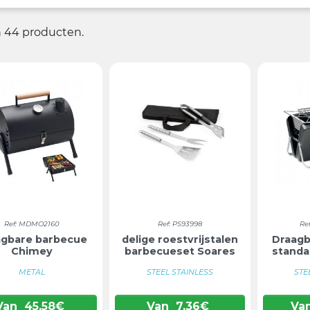
jn 44 producten.
Ref: MDMO2160
Ref: PS93998
Re
agbare barbecue
delige roestvrijstalen
Draagb
Chimey
barbecueset Soares
standa
METAL
STEEL STAINLESS
STE
Van
45,58
€
Van
7,36
€
Va