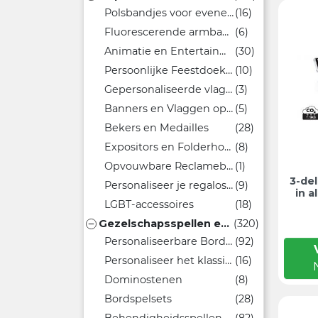
Polsbandjes voor evenementen
(16)
Fluorescerende armbanden
(6)
Animatie en Entertainment Accessoires voor Evenementen
(30)
Persoonlijke Feestdoeken
(10)
Gepersonaliseerde vlaggenlijnen
(3)
Banners en Vlaggen op maat voor uw evenement
(5)
Bekers en Medailles
(28)
Expositors en Folderhouders
(8)
Opvouwbare Reclamebalies voor Evenementen
(1)
3-de
Personaliseer je regalos met de Nederlandse vlag
(9)
in 
LGBT-accessoires
(18)
Gezelschapsspellen en Speelgoed
(320)

Personaliseerbare Bordspellen voor Jong en Oud
(92)
Personaliseer het klassieke spel Tictactoe
(16)
Dominostenen
(8)
Bordspelsets
(28)