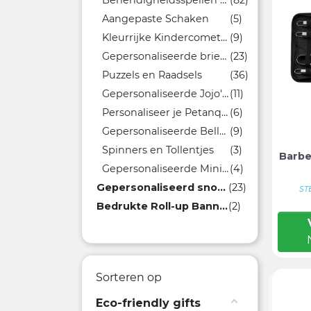
Behendigheidsspellen met opdruk
(82)
Aangepaste Schaken
(5)
Kleurrijke Kindercometas
(9)
Gepersonaliseerde brieven
(23)
Puzzels en Raadsels
(36)
Gepersonaliseerde Jojo's Bedrukken
(11)
Personaliseer je Petanqueballen met je Logo
(6)
Gepersonaliseerde Bellenblazers
(9)
Spinners en Tollentjes
(3)
Barbe
Gepersonaliseerde Miniaturen Vrachtwagens
(4)
Gepersonaliseerd snoep
(23)
ST
Bedrukte Roll-up Banners en Banners
(2)
Sorteren op
Eco-friendly gifts