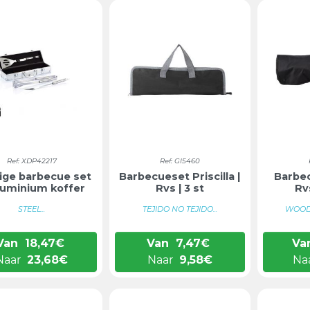
Ref: XDP42217
Ref: GI5460
lige barbecue set
Barbecueset Priscilla |
Barbec
aluminium koffer
Rvs | 3 st
Rv
STEEL...
TEJIDO NO TEJIDO...
WOOD 
Van
18,47
€
Van
7,47
€
Va
Naar
23,68
€
Naar
9,58
€
Na