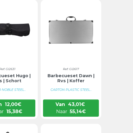
Ref: GI2631
Ref: GI2617
ueset Hugo |
Barbecueset Dawn |
s | Schort
Rvs | Koffer
NOBLE STEEL...
CARTON PLASTIC STEEL...
n
12,00
€
Van
43,01
€
ar
15,38
€
Naar
55,14
€