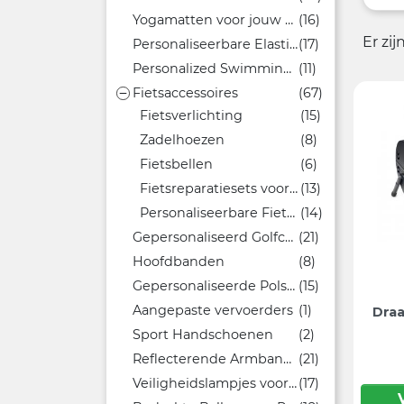
Yogamatten voor jouw sportcentrum
(16)
Er zi
Personaliseerbare Elastische Banden
(17)
Personalized Swimming Accessories
(11)
Fietsaccessoires
(67)

Fietsverlichting
(15)
Zadelhoezen
(8)
Fietsbellen
(6)
Fietsreparatiesets voor noodgevallen onderweg
(13)
Personaliseerbare Fietstassen
(14)
Gepersonaliseerd Golfcadeau
(21)
Hoofdbanden
(8)
Gepersonaliseerde Polsbandjes
(15)
Aangepaste vervoerders
(1)
Dra
Sport Handschoenen
(2)
Reflecterende Armbanden
(21)
Veiligheidslampjes voor buitenactiviteiten
(17)