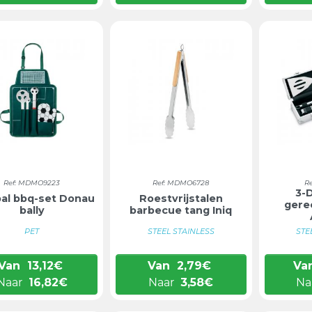
Ref: MDMO9223
Ref: MDMO6728
R
3-
al bbq-set Donau
Roestvrijstalen
gere
bally
barbecue tang Iniq
PET
STEEL STAINLESS
STE
Van
13,12
€
Van
2,79
€
Va
Naar
16,82
€
Naar
3,58
€
Na