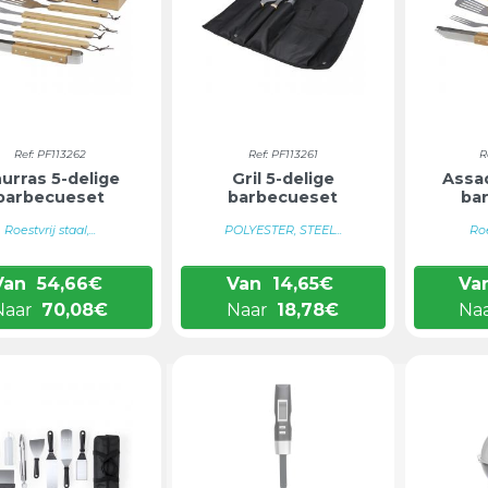
Ref: PF113262
Ref: PF113261
R
urras 5-delige
Gril 5-delige
Assa
barbecueset
barbecueset
ba
Roestvrij staal,...
POLYESTER, STEEL...
Roe
Van
54,66
€
Van
14,65
€
Va
Naar
70,08
€
Naar
18,78
€
Na