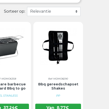
Sorteer op:
f: MDMO6358
Ref: MDMO8290
are barbecue
Bbq gereedschapset
ard Bbq to go
Shakes
EL STAINLESS
PP
n
37,24
€
Van
8,77
€