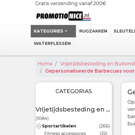
Gratis verzending vanaf 200€
KATEGORIES
RUGZAKKEN
SLEUTEL
WATERFLESSEN
Home
Vrijetijdsbesteding en Buiten
Gepersonali
Gepersonaliseerde Barbecues voor
Stalen Ther
Gepersonal
CATEGORIAS
Ge
Personlijke
Heupflessen
Op
Vrijetijdsbesteding en Buitenshuis Producten
ver
Bekijk meer
ba
(1084)
bu
Sportartikelen
(266)

Fitness accessoires
(22)