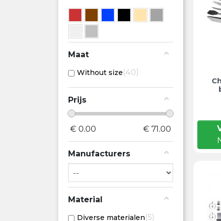
Maat
40
Without size
Ch
Prijs
€
0.00
€
71.00
Manufacturers
Material
5
Diverse materialen