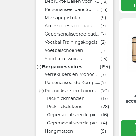
Bedrukte Ballen voor Promotionele Doeleinden
(18)
Personaliseerbare Springtouwen voor Sportieve Promotie
(15)
Massagepistolen
(9)
Accessoires voor padel
(3)
Gepersonaliseerde badmintonsets met logo
(7)
Voetbal Trainingskegels
(2)
Voetbalschoenen
(1)
Sportaccessoires
(13)
Bergaccessoires
(194)

Verrekijkers en Monocles
(7)
Personaliseerde Kompassen
(7)
Picknicksets en Tuinmeubelen
(70)

Picknickmanden
(17)
acce
Picknickdekens
(28)
Gepersonaliseerde picknickrugzakken
(16)
Gepersonaliseerde picknicktafels en krukjes voor buiten evenementen
(4)
Hangmatten
(9)