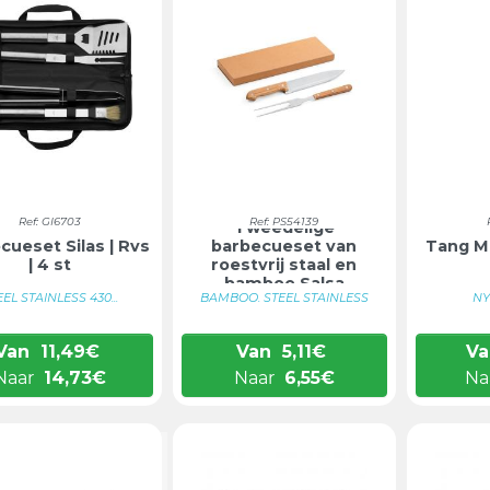
Ref: GI6703
Ref: PS54139
Tweedelige
cueset Silas | Rvs
barbecueset van
Tang Ma
| 4 st
roestvrij staal en
bamboe Salsa
EEL STAINLESS 430...
BAMBOO. STEEL STAINLESS
NY
Van
11,49
€
Van
5,11
€
Va
Naar
14,73
€
Naar
6,55
€
Na