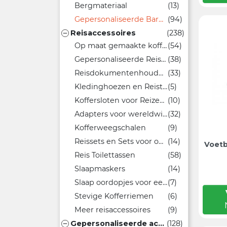
Bergmateriaal
(13)
Gepersonaliseerde Barbecues voor Bedrijfsevenementen
(94)
Reisaccessoires
(238)

Op maat gemaakte kofferlabels
(54)
Gepersonaliseerde Reiskussens
(38)
Reisdokumentenhouders en gepersonaliseerde paspoorthoezen
(33)
Kledinghoezen en Reistoilettassen
(5)
Koffersloten voor Reizen en Promotie
(10)
Adapters voor wereldwijde reizen
(32)
Kofferweegschalen
(9)
Reissets en Sets voor op Reis
(14)
Voetb
Reis Toilettassen
(58)
Slaapmaskers
(14)
Slaap oordopjes voor een goede nachtrust
(7)
Stevige Kofferriemen
(6)
Meer reisaccessoires
(9)
Gepersonaliseerde accessoires voor buiten evenementen
(128)
