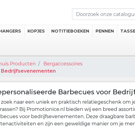
HANGERS
KOPJES
NOTITIEBOEKEN
PENNEN
TASS
shuis Producten
Bergaccessoires
seerde Kopjes
 Bedrijfsevenementen
mosflessen
iseerde Thermische Mokken
personaliseerde Barbecues voor Bedr
 Onderzetters
 zoek naar een uniek en praktisch relatiegeschenk om j
rassen? Bij Promotionice.nl bieden wij een breed assor
 drankcategorieën
rbecues voor bedrijfsevenementen. Deze draagbare barbe
itenactiviteiten en zijn een geweldige manier om je me