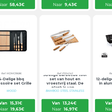
Naar
58,43
€
Naar
9,43
€
Na
Ref: MDMO9686
Ref: PS54142
R
5Delige barbecue tool
4-Delige bbq
set van hout en
12-deli
ssoire set Grille
vroestvrij staal. De
in alu
plank is van ...
WOOD
BAMBOO. STEEL STAINLESS
Van
15,31
€
Van
13,24
€
Va
Naar
19,63
€
Naar
16,97
€
Na