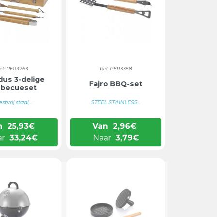
ef: PF113263
Ref: PF113358
dus 3-delige
Fajro BBQ-set
rbecueset
stvrij staal,...
STEEL STAINLESS...
n
25,93
€
Van
2,96
€
ar
33,24
€
Naar
3,79
€