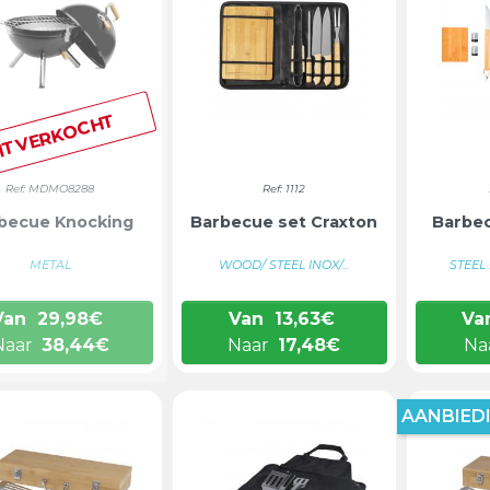
ITVERKOCHT
Ref: MDMO8288
Ref: 1112
becue Knocking
Barbecue set Craxton
Barbec
METAL
WOOD/ STEEL INOX/...
STEEL
Van
29,98
€
Van
13,63
€
Va
Naar
38,44
€
Naar
17,48
€
Na
AANBIEDI