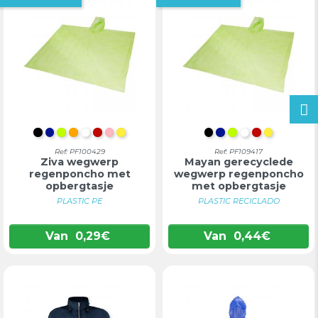
INTENS ZWART
KONINKLIJK BLAUW
LIMOEN
ORANJE
WIT
ROOD
ROZE
GEEL
INTENS ZWART
KONINKLIJK BL
LIMOEN
WIT
ROOD
GEEL
Ref: PF100429
Ref: PF109417
Ziva wegwerp
Mayan gerecyclede
regenponcho met
wegwerp regenponcho
opbergtasje
met opbergtasje
PLASTIC PE
PLASTIC RECICLADO
Van
0,29
€
Van
0,44
€