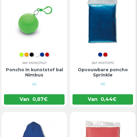
LIMOEN
ORANJE
ZWART
WIT
BLAUW
ROOD
BLAUW
ROOD
Ref: MDMO7421
Ref: MDIT0972
Poncho in kunststof bal
Opvouwbare poncho
Nimbus
Sprinkle
AS
PE
Van
0,87
€
Van
0,44
€