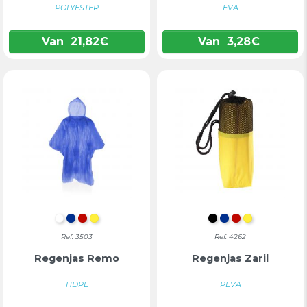
POLYESTER
EVA
Van
21,82
€
Van
3,28
€
WIT
BLAUW
ROOD
GEEL
ZWART
BLAUW
ROOD
GEEL
Ref: 3503
Ref: 4262
Regenjas Remo
Regenjas Zaril
HDPE
PEVA