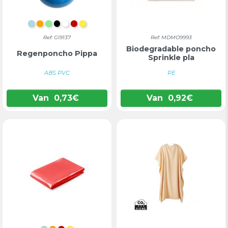
LICHTBLAUW
ORANJE
LICHTGROEN
ZWART
WIT
ROOD
GEEL
Ref: GI9137
Ref: MDMO9993
Biodegradable poncho
Regenponcho Pippa
Sprinkle pla
ABS PVC
PE
Van
0,73
€
Van
0,92
€