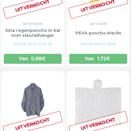
UITVERKOCHT
UITVERKOCHT
Ref: PF103010
Ref: GI5308
Xina regenponcho in bal
PEVA poncho Merlin
met sleutelhanger
PLASTIC PS, PLASTIC PE
NYLON PEVA 0. 12MM
Van
0,88
€
Van
1,72
€
UITVERKOCHT
UITVERKOCHT