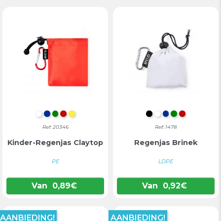
WIT
BLAUW
GROEN
ROOD
GEEL
ZWART
WIT
BLAUW
GROEN
ROOD
Ref: 20346
Ref: 1478
Kinder-Regenjas Claytop
Regenjas Brinek
PE
LDPE
Van
0,89
€
Van
0,92
€
AANBIEDING!
AANBIEDING!