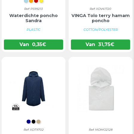
LICHTBLAUW
ORANJE
ROOD
GEEL
Ref: PS99213
Ref: XDV41720
Waterdichte poncho
VINGA Tolo terry hamam
Sandra
poncho
PLASTIC
COTTON/POLYESTER
Van
0,35
€
Van
31,75
€
DONKERBLAUW
ZWART
KAKI
Ref: XDT9702
Ref: MDMO2128