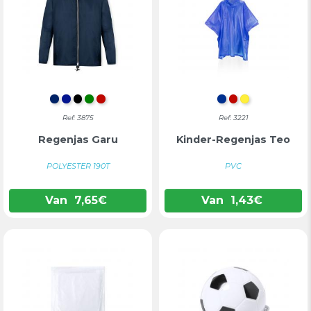
MARINEBLAUW
KONINGSBLAUW
ZWART
GROEN
ROOD
BLAUW
ROOD
GEEL
Ref: 3875
Ref: 3221
Regenjas Garu
Kinder-Regenjas Teo
POLYESTER 190T
PVC
Van
7,65
€
Van
1,43
€