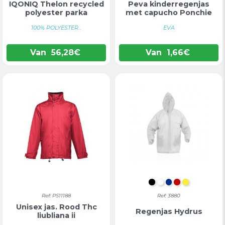
IQONIQ Thelon recycled
Peva kinderregenjas
polyester parka
met capucho Ponchie
100% POLYESTER...
EVA
Van
56,28
€
Van
1,66
€
ZWART
WIT
BLAUW
ROOD
GEEL
Ref: PS11188
Ref: 3880
Unisex jas. Rood Thc
Regenjas Hydrus
liubliana ii