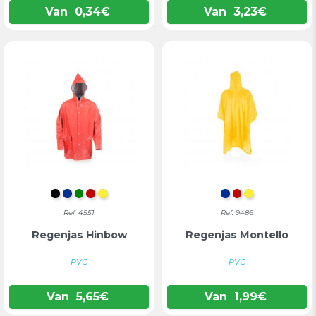
Van
0,34
€
Van
3,23
€
ZWART
BLAUW
GROEN
ROOD
GEEL
BLAUW
ROOD
GEEL
Ref: 4551
Ref: 9486
Regenjas Hinbow
Regenjas Montello
PVC
PVC
Van
5,65
€
Van
1,99
€