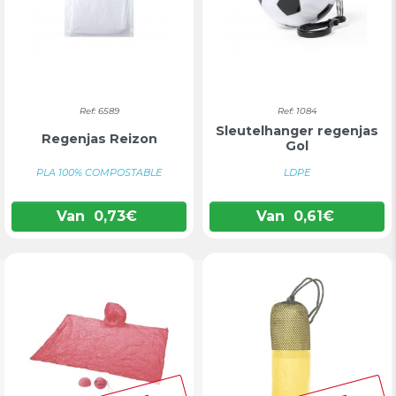
Ref: 6589
Ref: 1084
Sleutelhanger regenjas
Regenjas Reizon
Gol
PLA 100% COMPOSTABLE
LDPE
Van
0,73
€
Van
0,61
€