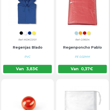
ZWART
WIT
BLAUW
GEEL
LICHTBLAUW
ORANJE
ROOD
GEEL
Ref: MDKC5101
Ref: GI9504
Regenjas Blado
Regenponcho Pablo
PVC
PE 0,02MM
Van
3,83
€
Van
0,37
€