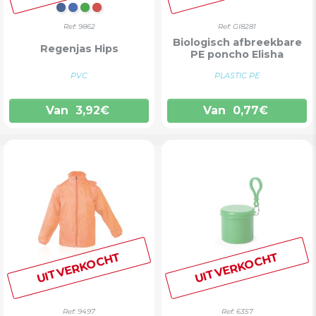
MARINEBLAUW
BLAUW
GROEN
ROOD
Ref: 9862
Ref: GI8281
Biologisch afbreekbare
Regenjas Hips
PE poncho Elisha
PVC
PLASTIC PE
Van
3,92
€
Van
0,77
€
UITVERKOCHT
UITVERKOCHT
Ref: 9497
Ref: 6357