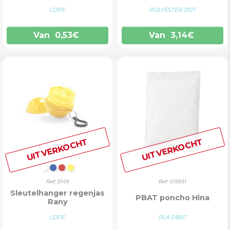
LDPE
POLYESTER 210T
Van
0,53
€
Van
3,14
€
UITVERKOCHT
UITVERKOCHT
WIT
BLAUW
ROOD
GEEL
Ref: 3149
Ref: GI9331
Sleutelhanger regenjas
PBAT poncho Hina
Rany
LDPE
PLA PBAT