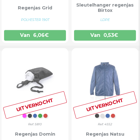
Sleutelhanger regenjas
Regenjas Grid
Birtox
POLYESTER 190T
LDPE
Van
6,06
€
Van
0,53
€
UITVERKOCHT
UITVERKOCHT
FUCHSIA
ZWART
BLAUW
GROEN
ROOD
ZWART
ZILVER
BLAUW
ROOD
Ref: 5810
Ref: 4552
Regenjas Domin
Regenjas Natsu