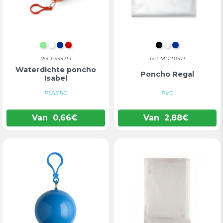
LICHTGROEN
WIT
BLAUW
ROOD
ZWART
WIT
BLAUW
Ref: PS99214
Ref: MDIT0971
Waterdichte poncho
Poncho Regal
Isabel
PLASTIC
PVC
Van
0,66
€
Van
2,88
€