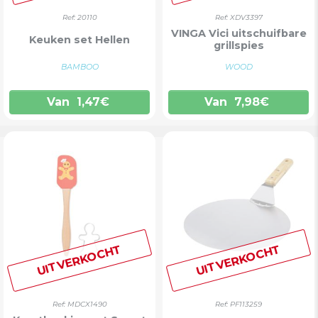
Ref: 20110
Ref: XDV3397
VINGA Vici uitschuifbare
Keuken set Hellen
grillspies
BAMBOO
WOOD
Van
1,47
€
Van
7,98
€
UITVERKOCHT
UITVERKOCHT
Ref: MDCX1490
Ref: PF113259