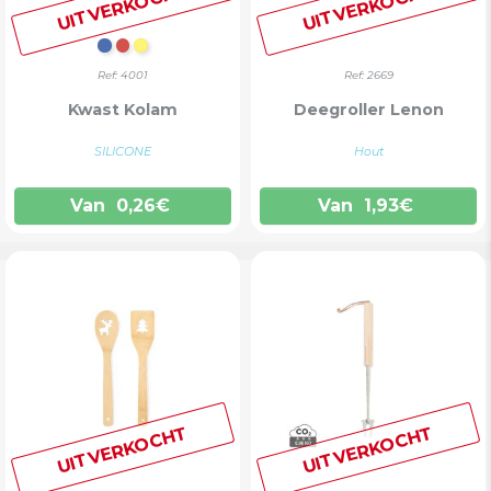
UITVERKOCHT
UITVERKOCHT
BLAUW
ROOD
GEEL
Ref: 4001
Ref: 2669
Kwast Kolam
Deegroller Lenon
SILICONE
Hout
Van
0,26
€
Van
1,93
€
UITVERKOCHT
UITVERKOCHT