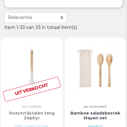
Item 1-33 van 33 in totaal item(s)
UITVERKOCHT
Ref: GI976592
Ref: MDMO9903
Roestvrijstalen tang
Bamboe saladebestek
Zephyr
Mayen set
STEEL STAINLESS 304...
BAMBOO