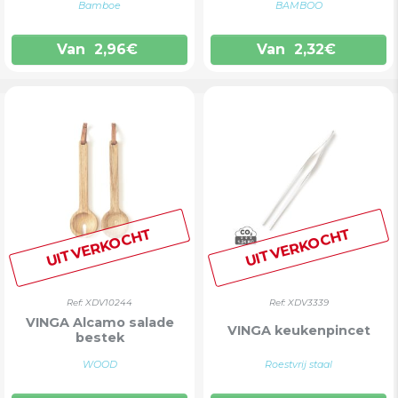
Bamboe
BAMBOO
Van
2,96
€
Van
2,32
€
UITVERKOCHT
UITVERKOCHT
Ref: XDV10244
Ref: XDV3339
VINGA Alcamo salade
VINGA keukenpincet
bestek
WOOD
Roestvrij staal