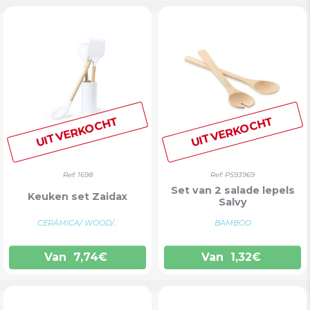
UITVERKOCHT
UITVERKOCHT
Ref: 1698
Ref: PS93969
Set van 2 salade lepels
Keuken set Zaidax
Salvy
CERÁMICA/ WOOD/...
BAMBOO
Van
7,74
€
Van
1,32
€