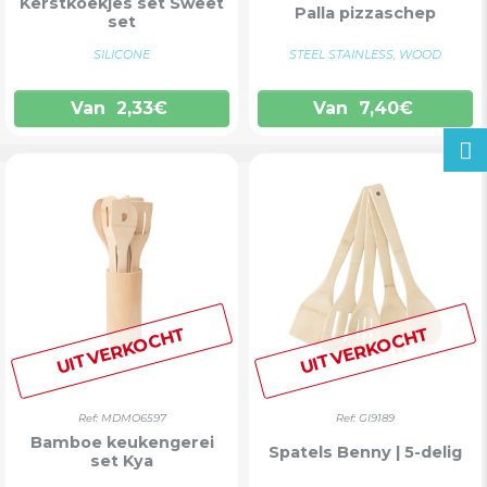
Kerstkoekjes set Sweet
Palla pizzaschep
set
SILICONE
STEEL STAINLESS, WOOD
Van
2,33
€
Van
7,40
€
UITVERKOCHT
UITVERKOCHT
Ref: MDMO6597
Ref: GI9189
Bamboe keukengerei
Spatels Benny | 5-delig
set Kya