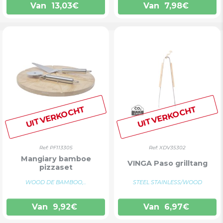
Van
13,03
€
Van
7,98
€
UITVERKOCHT
UITVERKOCHT
Ref: PF113305
Ref: XDV35302
Mangiary bamboe
VINGA Paso grilltang
pizzaset
WOOD DE BAMBOO,...
STEEL STAINLESS/WOOD
Van
9,92
€
Van
6,97
€