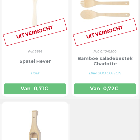
UITVERKOCHT
UITVERKOCHT
Ref: 2666
Ref: GI1041500
Bamboe saladebestek
Spatel Hever
Charlotte
Hout
BAMBOO COTTON
Van
0,71
€
Van
0,72
€