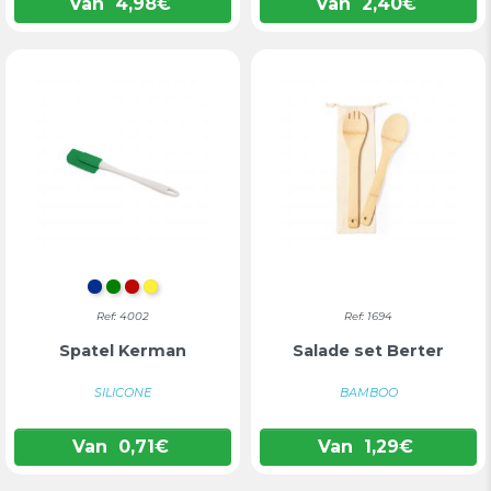
Van
4,98
€
Van
2,40
€
BLAUW
GROEN
ROOD
GEEL
Ref: 4002
Ref: 1694
Spatel Kerman
Salade set Berter
SILICONE
BAMBOO
Van
0,71
€
Van
1,29
€