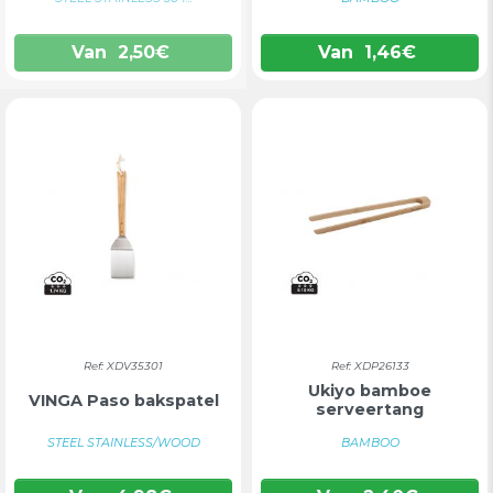
Van
2,50
€
Van
1,46
€
Ref: XDV35301
Ref: XDP26133
Ukiyo bamboe
VINGA Paso bakspatel
serveertang
STEEL STAINLESS/WOOD
BAMBOO