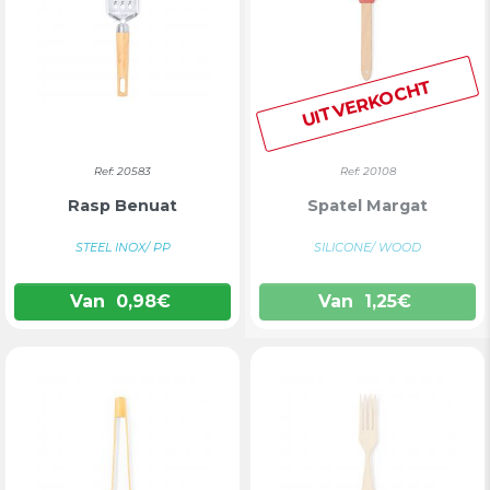
UITVERKOCHT
Ref: 20583
Ref: 20108
Rasp Benuat
Spatel Margat
STEEL INOX/ PP
SILICONE/ WOOD
Van
0,98
€
Van
1,25
€