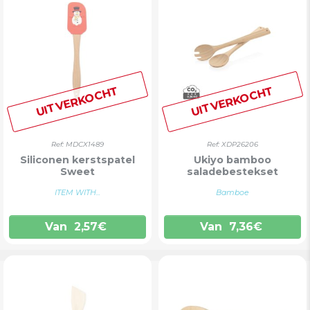
UITVERKOCHT
UITVERKOCHT
Ref: MDCX1489
Ref: XDP26206
Siliconen kerstspatel
Ukiyo bamboo
Sweet
saladebestekset
ITEM WITH...
Bamboe
Van
2,57
€
Van
7,36
€