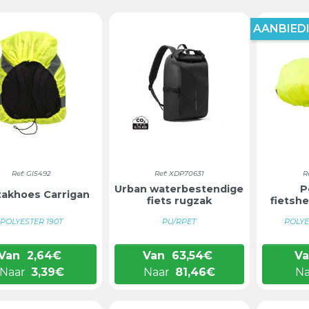
AANBIEDI
Ref: GI5492
Ref: XDP70631
R
Urban waterbestendige
P
akhoes Carrigan
fiets rugzak
fietsh
POLYESTER 190T
PU/RPET
POLYE
Van
2,64
€
Van
63,54
€
V
Naar
3,39
€
Naar
81,46
€
N