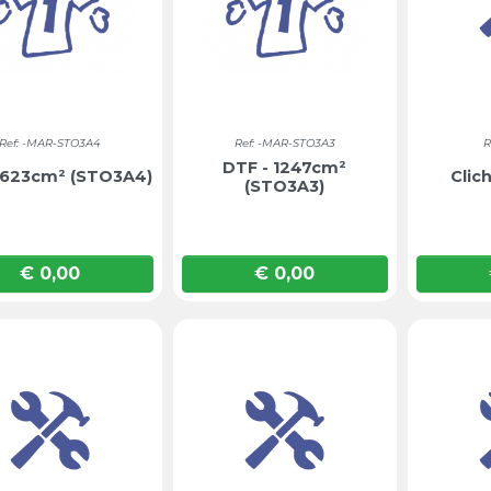
Ref: -MAR-STO3A4
Ref: -MAR-STO3A3
R
DTF - 1247cm²
 623cm² (STO3A4)
Clic
(STO3A3)
€ 0,00
€ 0,00
Prijs
Prijs