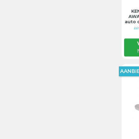
KE
AWA
auto 
RP
AANBIE