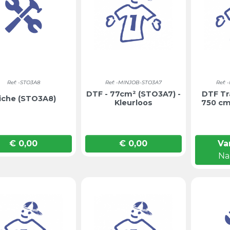
Ref: -STO3A8
Ref: -MINJOB-STO3A7
Ref:
DTF - 77cm² (STO3A7) -
DTF Tr
iche (STO3A8)
Kleurloos
750 cm
€ 0,00
€ 0,00
Va
Prijs
Prijs
Na