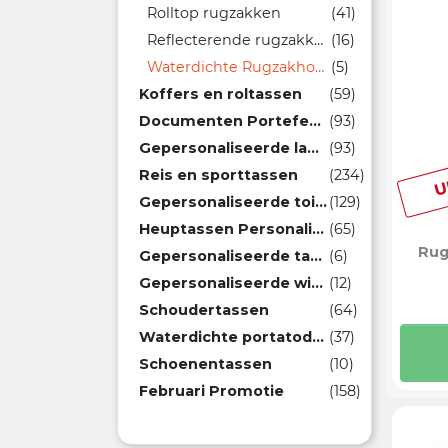
Rolltop rugzakken
(41)
Reflecterende rugzakken
(16)
Waterdichte Rugzakhoezen
(5)
Koffers en roltassen
(59)
Documenten Portefeuilles
(93)
Gepersonaliseerde laptop tassen
(93)
U
Reis en sporttassen
(234)
Gepersonaliseerde toilettassen voor heren en dames
(129)
Heuptassen Personaliseren
(65)
Rug
Gepersonaliseerde tassen
(6)
Gepersonaliseerde winkelwagens
(12)
Schoudertassen
(64)
Waterdichte portatodos en hoesjes
(37)
Schoenentassen
(10)
Februari Promotie
(158)