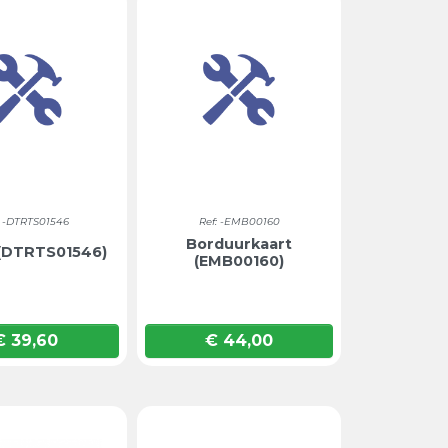
: -DTRTS01546
Ref: -EMB00160
Borduurkaart
 (DTRTS01546)
(EMB00160)
€ 39,60
€ 44,00
Prijs
Prijs