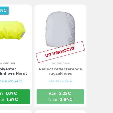
NG!
UITVERKOCHT
ef: GI1101783
Ref: PF120547
olyester
Reflect reflecterende
elmhoes Horst
rugzakhoes
STER ABS IRON
210D POLYESTER
an
1,07
€
Van
2,22
€
aar
1,37
€
Naar
2,84
€