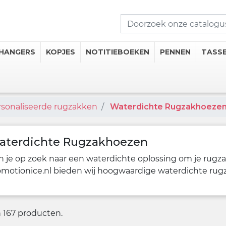
HANGERS
KOPJES
NOTITIEBOEKEN
PENNEN
TASS
sonaliseerde rugzakken
Waterdichte Rugzakhoeze
seerde Kopjes
mosflessen
iseerde Thermische Mokken
aterdichte Rugzakhoezen
 Onderzetters
n je op zoek naar een waterdichte oplossing om je rugz
omotionice.nl bieden wij hoogwaardige waterdichte rugz
 drankcategorieën
jn 167 producten.