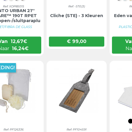
Ref: XDP85015
Ref: -STE(3)
R
NTO URBAN 21''
RE™ 190T RPET
Cliche (STE) - 3 Kleuren
Eden va
open-/sluitparaplu
ET/FIBRA DE GLASS
PLASTI
Van
12,67
€
€ 99,00
Va
Prijs
Naar
16,24
€
Na
DING!
Ref: PF126336
Ref: PF104591
R