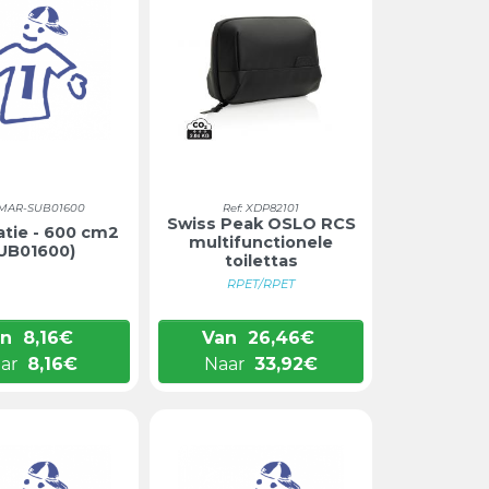
 -MAR-SUB01600
Ref: XDP82101
Swiss Peak OSLO RCS
atie - 600 cm2
multifunctionele
UB01600)
toilettas
RPET/RPET
an
8,16
€
Van
26,46
€
ar
8,16
€
Naar
33,92
€