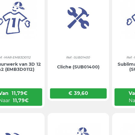
ef: -MAR-EMB3D0112
Ref: -SUB01400
Ref:
urwerk van 3D 12
Sublim
Cliche (SUB01400)
2 (EMB3D0112)
(S
Van
11,79
€
€ 39,60
V
Prijs
Naar
11,79
€
Na