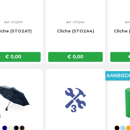
Ref: -STO2A7
Ref: -STO2A4
Ref
iche (STO2A7)
Cliche (STO2A4)
Cliche
€ 0,00
€ 0,00
Prijs
Prijs
AANBIEDI
DONKERBLAUW
BEIGE
ZWART
BRUIN
INTE
LI