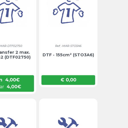
 -MAR-DTF02750
Ref: -MAR-STO3A6
ansfer 2 max.
DTF - 155cm² (STO3A6)
2 (DTF02750)
n
4,00
€
€ 0,00
Prijs
ar
4,00
€