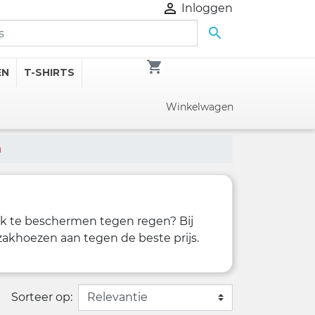

Inloggen

shopping_cart
EN
T-SHIRTS
Winkelwagen
n
ak te beschermen tegen regen? Bij
akhoezen aan tegen de beste prijs.
Sorteer op: