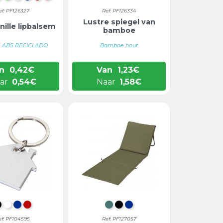
ef: PF126327
Ref: PF126334
Lustre spiegel van
nille lipbalsem
bamboe
C ABS RECICLADO
Bamboe hout
n
0,42
€
Van
1,23
€
ar
0,54
€
Naar
1,58
€
INTENS ZWART
WIT
BLAUW
ROOD
FOREST GROEN
INTENS ZWART
BLAUW
ef: PF104595
Ref: PF127057