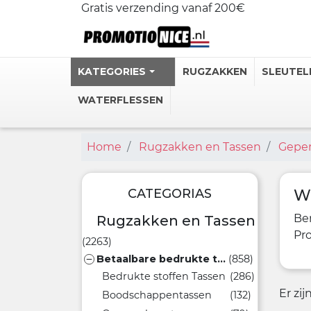
Gratis verzending vanaf 200€
KATEGORIES
RUGZAKKEN
SLEUTEL
WATERFLESSEN
Home
Rugzakken en Tassen
Geper
Gepersonali
Stalen Ther
Gepersonal
CATEGORIAS
W
Personlijke
Be
Rugzakken en Tassen
Heupflessen
Pr
(2263)
Betaalbare bedrukte tassen
(858)

Bekijk meer
Bedrukte stoffen Tassen
(286)
Er zi
Boodschappentassen
(132)