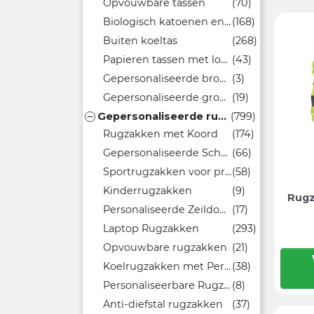
Opvouwbare tassen
(70)
Biologisch katoenen en gerecyclede tassen
(168)
Buiten koeltas
(268)
Papieren tassen met logo
(43)
Gepersonaliseerde broodzakken
(3)
Gepersonaliseerde groothandel wijnflessentassen
(19)
Gepersonaliseerde rugzakken
(799)

Rugzakken met Koord
(174)
Gepersonaliseerde Schoolrugzakken
(66)
Sportrugzakken voor promotieacties
(58)
Kinderrugzakken
(9)
Rugz
Personaliseerde Zeildoek Tassen
(17)
Laptop Rugzakken
(293)
Opvouwbare rugzakken
(21)
Koelrugzakken met Persoonlijke Bedrukking
(38)
Personaliseerbare Rugzakken met Wieltjes voor School
(8)
Anti-diefstal rugzakken
(37)