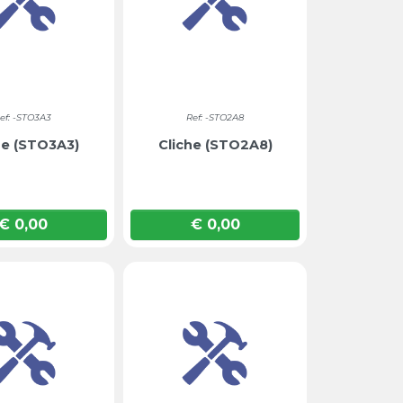
ef: -STO3A3
Ref: -STO2A8
he (STO3A3)
Cliche (STO2A8)
€ 0,00
€ 0,00
Prijs
Prijs