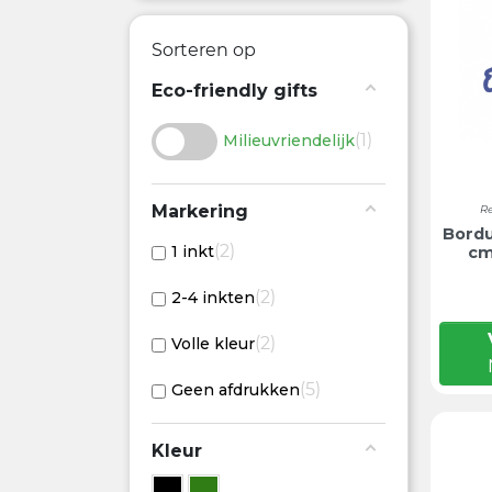
Sorteren op
Eco-friendly gifts
1
Milieuvriendelijk
Markering
R
Bordu
2
1 inkt
cm
2
2-4 inkten
2
Volle kleur
5
Geen afdrukken
Kleur