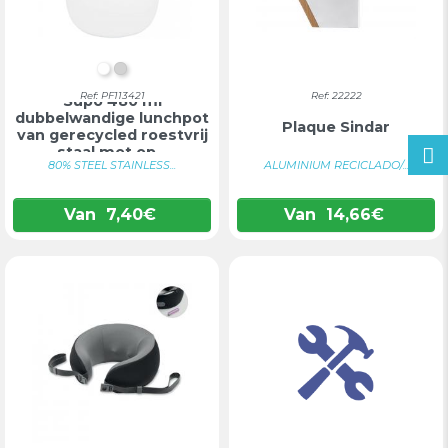
WIT
ZILVER
Ref: PF113421
Ref: 22222
Supo 480 ml
dubbelwandige lunchpot
Plaque Sindar
van gerecycled roestvrij
staal met op...
80% STEEL STAINLESS...
ALUMINIUM RECICLADO/...
Van
7,40
€
Van
14,66
€