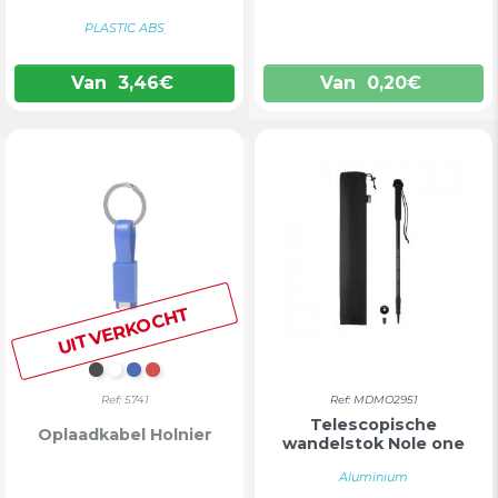
PLASTIC ABS
Van
3,46
€
Van
0,20
€
UITVERKOCHT
ZWART
WIT
BLAUW
ROOD
Ref: 5741
Ref: MDMO2951
Telescopische
Oplaadkabel Holnier
wandelstok Nole one
Aluminium