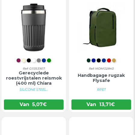
BORDEAUX
BEIGE
ZWART
WIT
GRIJS
BLAUW
GROEN
DONKERGROEN
KONINGSBLAU
ZWART
BLAUW
ROOD
OCHER
Ref: GI1353907
Ref: MDMO2840
Gerecyclede
Handbagage rugzak
roestvrijstalen reismok
Flysafe
(400 ml) Chiara
SILICONE STEEL...
RPET
Van
5,07
€
Van
13,71
€