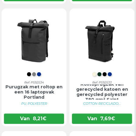
ZWART
GRIJS
BLAUW
NATUURLIJK
DONKERGRO
ZWART
BLAUW
Ref: PS92534
Ref: PS92533
Rolltoprugzak van
Purugzak met roltop en
gerecycled katoen en
een 16 laptopvak
gerecycled polyester
Portland
380 gm² Saint
PU, POLYESTER
COTTON RECICLADO,...
Van
8,21
€
Van
7,69
€