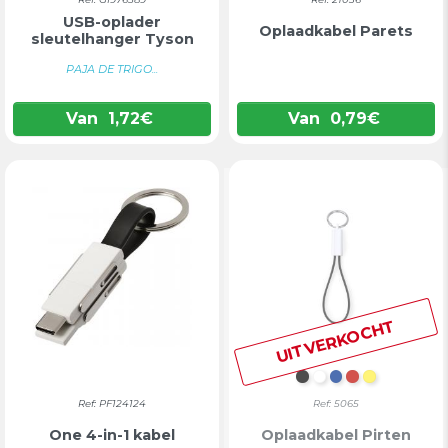
USB-oplader
Oplaadkabel Parets
sleutelhanger Tyson
PAJA DE TRIGO...
Van
1,72
€
Van
0,79
€
UITVERKOCHT
ZWART
WIT
BLAUW
ROOD
GEEL
Ref: PF124124
Ref: 5065
One 4-in-1 kabel
Oplaadkabel Pirten