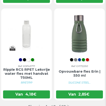
DONKERBLAUW
ZWART
WIT
GROEN
ZWART
GRIJS
BLAUW
GROEN
ROOD
Ref: XDP43771
Ref: GI1172250
Ripple RCS RPET Lekvrije
Opvouwbare fles Erin |
water fles met handvat
550 ml
750ML
RPET/PP
SILICONE STEEL...
Van
4,18
€
Van
2,85
€