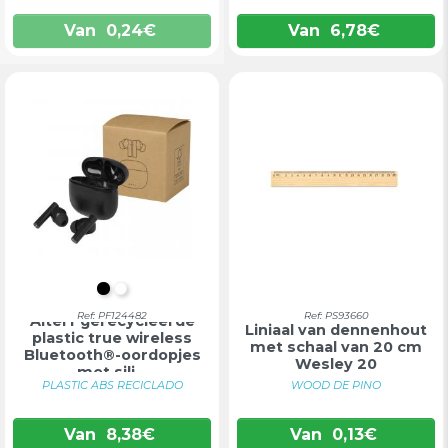
Van
0,24
€
Van
6,78
€
INTENS ZWART
WIT
Ref: PF124482
Ref: PS93660
Alterf gerecycleerde
Liniaal van dennenhout
plastic true wireless
met schaal van 20 cm
Bluetooth®-oordopjes
Wesley 20
met sili...
PLASTIC ABS RECICLADO
WOOD DE PINO
Van
8,38
€
Van
0,13
€