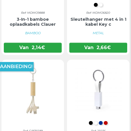
ZWART
WIT
Ref: MDMO9888
Ref: MDMO6820
3-In-1 bamboe
Sleutelhanger met 4 in 1
oplaadkabels Clauer
kabel Key c
BAMBOO
METAL
Van
2,14
€
Van
2,66
€
AANBIEDING!
ZWART
WIT
BLAUW
ROOD
Ref: GI976589
Ref: 21036