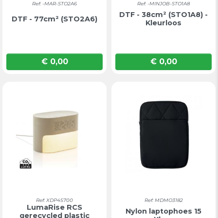
Ref: -MAR-STO2A6
Ref: -MINJOB-STO1A8
DTF - 38cm² (STO1A8) -
DTF - 77cm² (STO2A6)
Kleurloos
€ 0,00
€ 0,00
Prijs
Prijs
Ref: XDP45700
Ref: MDMO3182
LumaRise RCS
Nylon laptophoes 15
gerecycled plastic