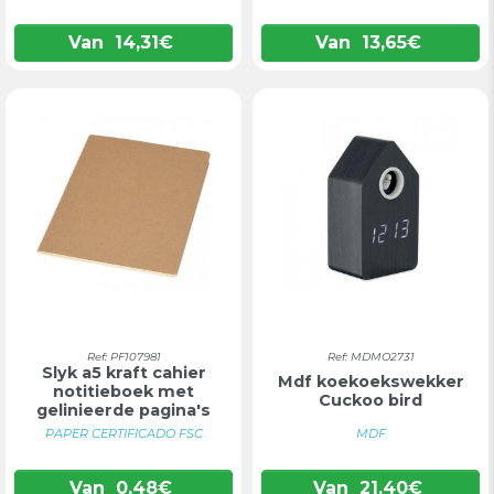
Van
14,31
€
Van
13,65
€
Ref: PF107981
Ref: MDMO2731
Slyk a5 kraft cahier
Mdf koekoekswekker
notitieboek met
Cuckoo bird
gelinieerde pagina's
PAPER CERTIFICADO FSC
MDF
Van
0,48
€
Van
21,40
€