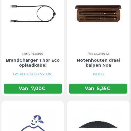
Ref: GI1355995
Ref: GI1349353
BrandCharger Thor Eco
Notenhouten draai
oplaadkabel
balpen Noa
TPE RECICLADO NYLON...
WOOD
Van
7,00
€
Van
5,35
€