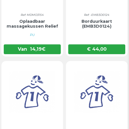
Ref: MDMO3154
Ref: -EMB3D0124
Oplaadbaar
Borduurkaart
massagekussen Relief
(EMB3D0124)
PU
Van
14,19
€
€ 44,00
Prijs