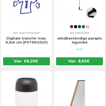
BORDEAUX
ZWART
BLAUW
GROEN
ROZE
Ref: -MAR-PSTRD202F
Ref: MDMO2925
Digitale transfer max.
windbestendige paraplu
9,5x6 cm (PSTRD202F)
Agumbe
RPET
Van
68,20
€
Van
8,92
€