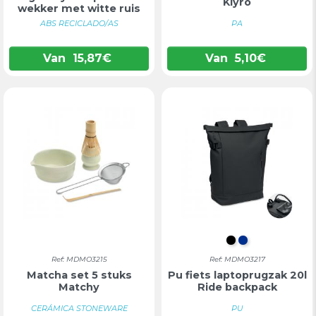
Klyro
wekker met witte ruis
ABS RECICLADO/AS
PA
Van
15,87
€
Van
5,10
€
ZWART
BLAUW
Ref: MDMO3215
Ref: MDMO3217
Matcha set 5 stuks
Pu fiets laptoprugzak 20l
Matchy
Ride backpack
CERÁMICA STONEWARE
PU