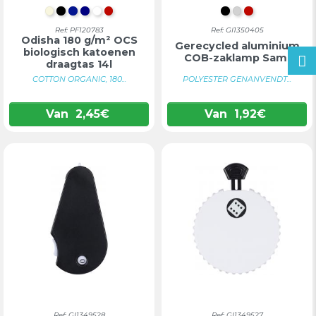
NATUURLIJK
INTENS ZWART
KONINKLIJK BLAUW
DONKERBLAUW
WIT
ROOD
ZWART
ZILVER
ROOD
Ref: PF120783
Ref: GI1350405
Odisha 180 g/m² OCS
Gerecycled aluminium
biologisch katoenen
COB-zaklamp Sami
draagtas 14l
COTTON ORGANIC, 180...
POLYESTER GENANVENDT...
Van
2,45
€
Van
1,92
€
Ref: GI1349528
Ref: GI1349527