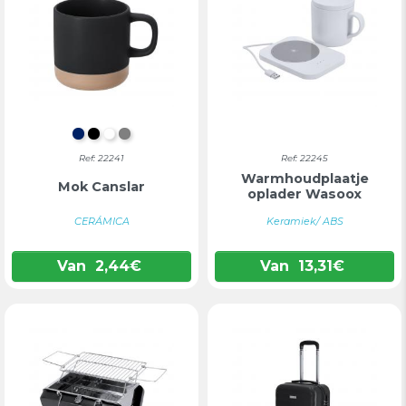
MARINEBLAUW
ZWART
WIT
GRIJS
Ref: 22241
Ref: 22245
Warmhoudplaatje
Mok Canslar
oplader Wasoox
CERÁMICA
Keramiek/ ABS
Van
2,44
€
Van
13,31
€