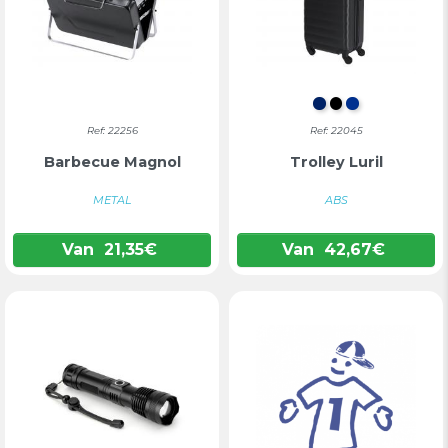
MARINEBLAU
ZWART
BLAUW
Ref: 22256
Ref: 22045
Barbecue Magnol
Trolley Luril
METAL
ABS
Van
21,35
€
Van
42,67
€