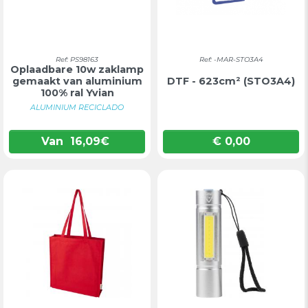
Ref: PS98163
Ref: -MAR-STO3A4
Oplaadbare 10w zaklamp
gemaakt van aluminium
DTF - 623cm² (STO3A4)
100% ral Yvian
ALUMINIUM RECICLADO
Van
16,09
€
€ 0,00
Prijs