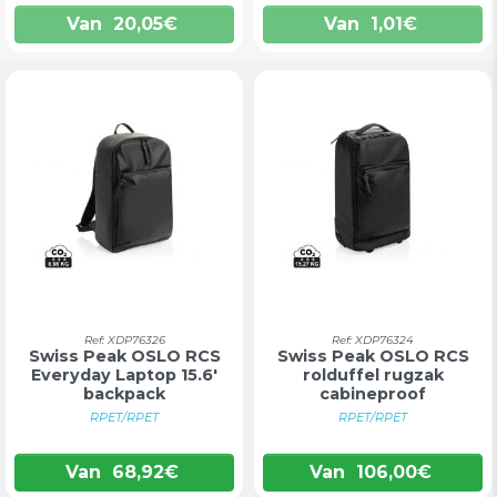
Van
20,05
€
Van
1,01
€
Ref: XDP76326
Ref: XDP76324
Swiss Peak OSLO RCS
Swiss Peak OSLO RCS
Everyday Laptop 15.6'
rolduffel rugzak
backpack
cabineproof
RPET/RPET
RPET/RPET
Van
68,92
€
Van
106,00
€