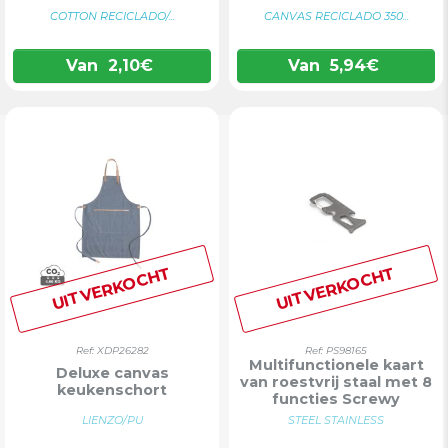
COTTON RECICLADO/...
CANVAS RECICLADO 350...
Van
2,10
€
Van
5,94
€
UITVERKOCHT
UITVERKOCHT
Ref: XDP26282
Ref: PS98165
Multifunctionele kaart
Deluxe canvas
van roestvrij staal met 8
keukenschort
functies Screwy
LIENZO/PU
STEEL STAINLESS