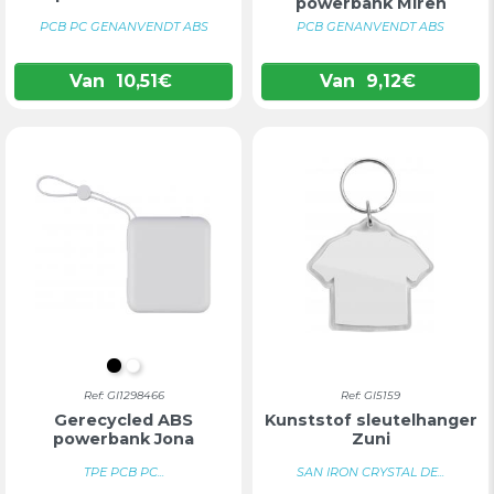
powerbank Miren
PCB PC GENANVENDT ABS
PCB GENANVENDT ABS
Van
10,51
€
Van
9,12
€
ZWART
WIT
Ref: GI1298466
Ref: GI5159
Gerecycled ABS
Kunststof sleutelhanger
powerbank Jona
Zuni
TPE PCB PC...
SAN IRON CRYSTAL DE...