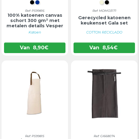
ZWART
BLAUW
BEIGE
ZWART
Ref: PS99816
Ref: MDMO3171
100% katoenen canvas
Gerecycled katoenen
schort 300 gm² met
keukenset Gala set
metalen details Vesper
Katoen
COTTON RECICLADO
Van
8,90
€
Van
8,54
€
Ref: PS99815
Ref: GI668074