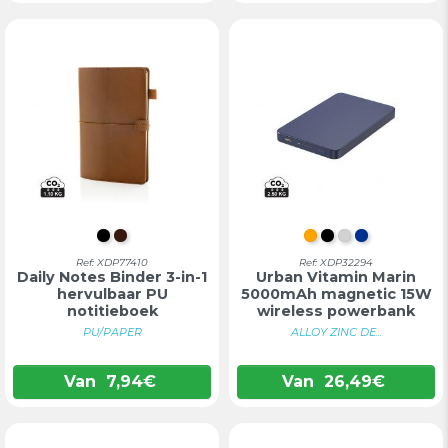
ZWART
BRUIN
ORANJE
ZWART
ZILVER
BLAUW
Ref: XDP77410
Ref: XDP32294
Daily Notes Binder 3-in-1
Urban Vitamin Marin
hervulbaar PU
5000mAh magnetic 15W
notitieboek
wireless powerbank
PU/PAPER
ALLOY ZINC DE...
Van
7,94
€
Van
26,49
€