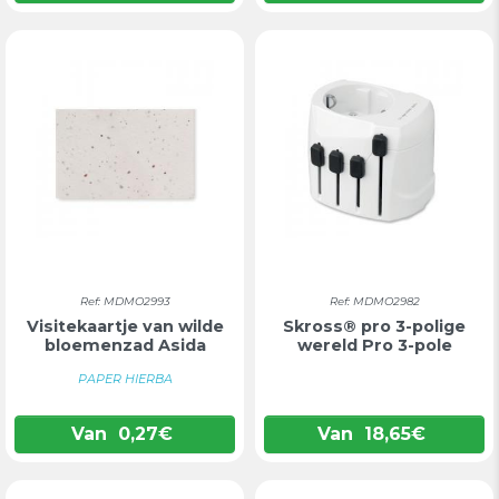
Ref: MDMO2993
Ref: MDMO2982
Visitekaartje van wilde
Skross® pro 3-polige
bloemenzad Asida
wereld Pro 3-pole
PAPER HIERBA
Van
0,27
€
Van
18,65
€