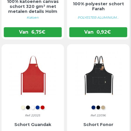
100% katoenen canvas
100% polyester schort
schort 320 gm² met
Farah
metalen details Holm
Katoen
POLYESTER ALUMINIUM...
Van
6,75
€
Van
0,92
€
NATUURLIJK
ZWART
WIT
BLAUW
ROOD
MARINEBLAU
ZWART
KAKI
Ref: 22025
Ref: 22096
Schort Guandak
Schort Fonor