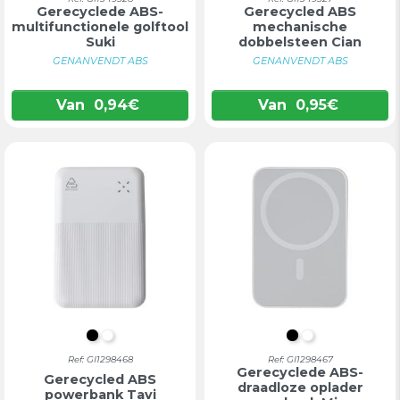
Gerecyclede ABS-
Gerecycled ABS
multifunctionele golftool
mechanische
Suki
dobbelsteen Cian
GENANVENDT ABS
GENANVENDT ABS
Van
0,94
€
Van
0,95
€
ZWART
WIT
ZWART
WIT
Ref: GI1298468
Ref: GI1298467
Gerecyclede ABS-
Gerecycled ABS
draadloze oplader
powerbank Tavi