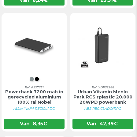
Van
6,24
€
Van
23,31
€
SATIJN CHROOM
ZWART
Ref: PS97351
Ref: XDP32288
Powerbank 7200 mah in
Urban Vitamin Menlo
gerecycled aluminium
Park RCS rplastic 20.000
100% ral Nobel
20WPD powerbank
ALUMINIUM RECICLADO
ABS RECICLADO/RPC
Van
8,35
€
Van
42,39
€