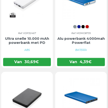
MAT ZILVER
KONINGSBLA
ZWART
ROOD
Ref: XDP32467
Ref: MDMO8735
Ultra snelle 10.000 mAh
Alu powerbank 4000mah
powerbank met PD
Powerflat
ABS
BATERÍA
Van
30,69
€
Van
4,39
€