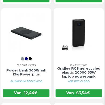
MAT ZILVER
DONKERBLAUW
ZWART
Ref: MDMO2375
Ref: XDP32280
Gridley RCS gerecycled
Power bank 5000mah
plastic 20000 65W
15w Powerplus
laptop powerbank
ALUMINIUM RECICLADO
ABS RECICLADO
Van
12,44
€
Van
63,54
€