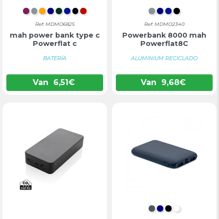
BORDEAUX
MAT ZILVER
ORANJE
DONKERBLAUW
DONKERGROEN
KONINGSBLAUW
ZWART
ROOD
MAT ZILVER
DONKERBLA
KONINGSB
ZWART
Ref: MDMO6825
Ref: MDMO2340
mah power bank type c
Powerbank 8000 mah
Powerflat c
Powerflat8C
BATERÍA
ALUMINIUM RECICLADO
Van
6,51
€
Van
9,68
€
DONKERGRIJS
DONKERBLA
ZWART
WIT