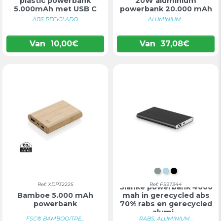
plastic powerbank
20W aluminium
5.000mAh met USB C
powerbank 20.000 mAh
ABS RECICLADO
ALUMINIUM...
Van
10,00
€
Van
37,08
€
SATIJN CHROO
LICHTBLAUW
ZWART
Ref: XDP32225
Ref: PS97344
Slanke powerbank 4000
Bamboe 5.000 mAh
mah in gerecycled abs
powerbank
70% rabs en gerecycled
alumi...
FSC® BAMBOO/TPE...
RABS, ALUMINIUM...