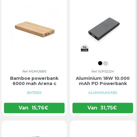
ZWART
ZILVER
Ref: MDMO6815
Ref: XDP32224
Bamboe powerbank
Aluminium 18W 10.000
6000 mah Arena c
mAh PD Powerbank
BATERÍA
ALUMINIUM/ABS
Van
15,76
€
Van
31,75
€