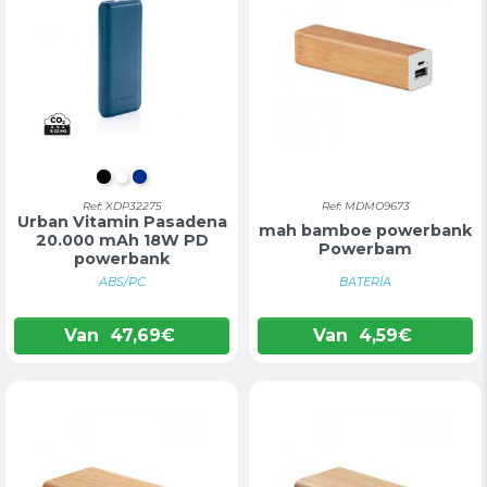
ZWART
WIT
BLAUW
Ref: XDP32275
Ref: MDMO9673
Urban Vitamin Pasadena
mah bamboe powerbank
20.000 mAh 18W PD
Powerbam
powerbank
ABS/PC
BATERÍA
Van
47,69
€
Van
4,59
€