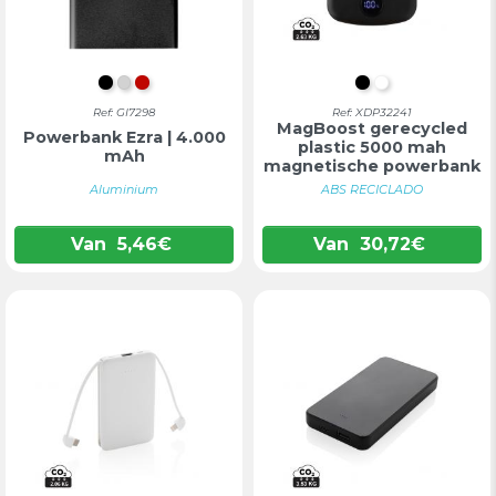
ZWART
ZILVER
ROOD
ZWART
WIT
Ref: GI7298
Ref: XDP32241
MagBoost gerecycled
Powerbank Ezra | 4.000
plastic 5000 mah
mAh
magnetische powerbank
Aluminium
ABS RECICLADO
Van
5,46
€
Van
30,72
€