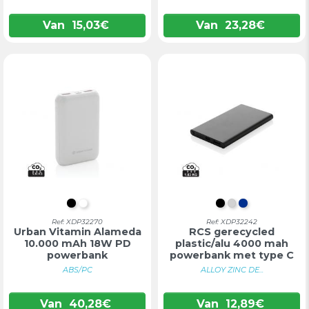
Van
15,03
€
Van
23,28
€
ZWART
WIT
ZWART
ZILVER
BLAUW
Ref: XDP32270
Ref: XDP32242
Urban Vitamin Alameda
RCS gerecycled
10.000 mAh 18W PD
plastic/alu 4000 mah
powerbank
powerbank met type C
ABS/PC
ALLOY ZINC DE...
Van
40,28
€
Van
12,89
€