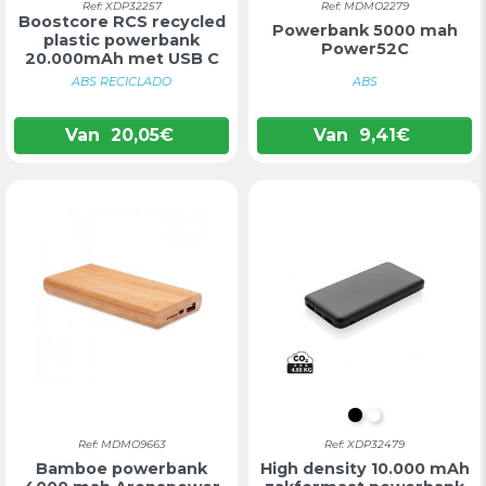
Ref: XDP32257
Ref: MDMO2279
Boostcore RCS recycled
Powerbank 5000 mah
plastic powerbank
Power52C
20.000mAh met USB C
ABS RECICLADO
ABS
Van
20,05
€
Van
9,41
€
ZWART
WIT
Ref: MDMO9663
Ref: XDP32479
Bamboe powerbank
High density 10.000 mAh