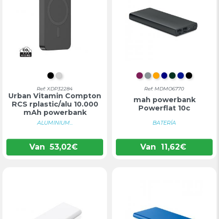
ZWART
ZILVER
BORDEAUX
MAT ZILVER
ORANJE
DONKERBLA
DONKERG
KONING
ZWART
Ref: XDP32284
Ref: MDMO6770
Urban Vitamin Compton
mah powerbank
RCS rplastic/alu 10.000
Powerflat 10c
mAh powerbank
ALUMINIUM...
BATERÍA
Van
53,02
€
Van
11,62
€