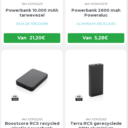
Ref: XDP32229
Ref: MDMO2374
Powerbank 10.000 mAh
Powerbank 2600 mah
tarwevezel
Poweraluc
PAJA DE TRIGO/ABS
ALUMINIUM RECICLADO
Van
21,20
€
Van
5,28
€
Ref: XDP32255
Ref: XDP32263
Boostcore RCS recycled
Terra RCS gerecyclede