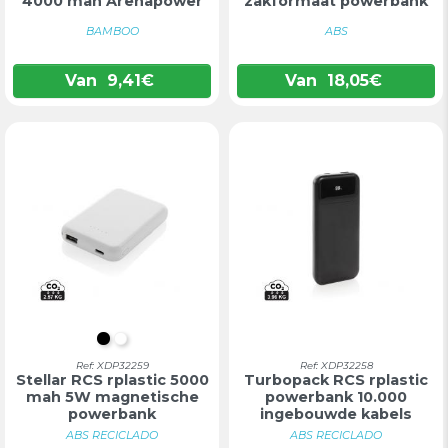
4000 mah Arenapower
zakformaat powerbank
BAMBOO
ABS
Van
9,41
€
Van
18,05
€
ZWART
WIT
Ref: XDP32259
Ref: XDP32258
Stellar RCS rplastic 5000
Turbopack RCS rplastic
mah 5W magnetische
powerbank 10.000
powerbank
ingebouwde kabels
ABS RECICLADO
ABS RECICLADO