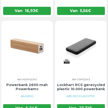
Van
16,93
€
Van
5,56
€
Ref: MDMO2342
Ref: XDP32243
Powerbank 2600 mah
Lockhart RCS gerecycled
Powerbamc
plastic 10.000 powerbank
BAMBOO
ABS RECICLADO/TPE...