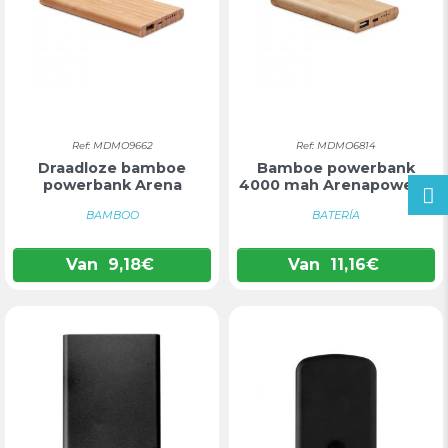
Ref: MDMO9662
Ref: MDMO6814
Draadloze bamboe
Bamboe powerbank
powerbank Arena
4000 mah Arenapower c
BAMBOO
BATERÍA
Van
9,18
€
Van
11,16
€