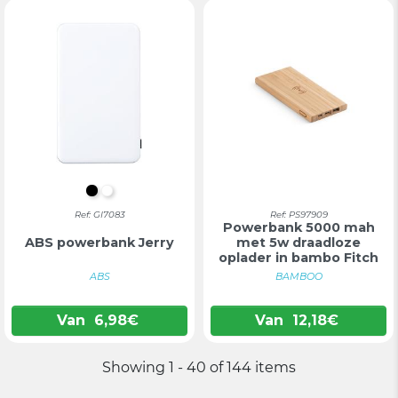
ZWART
WIT
Ref: GI7083
Ref: PS97909
Powerbank 5000 mah
ABS powerbank Jerry
met 5w draadloze
oplader in bambo Fitch
ABS
BAMBOO
Van
6,98
€
Van
12,18
€
Showing 1 - 40 of 144 items