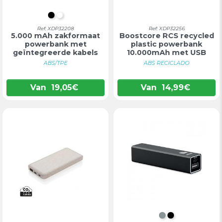
ZWART
WIT
Ref: XDP32208
Ref: XDP32256
5.000 mAh zakformaat
Boostcore RCS recycled
powerbank met
plastic powerbank
geïntegreerde kabels
10.000mAh met USB
ABS/TPE
ABS RECICLADO
Van
19,05
€
Van
14,99
€
MAT ZILVER
ZWART