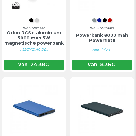
ZWART
ZILVER
MAT ZILVER
KONINGSBLA
ZWART
ROOD
Ref: XDP32260
Ref: MDMO8839
Orion RCS r-aluminium
Powerbank 8000 mah
5000 mah 5W
Powerflat8
magnetische powerbank
ALLOY ZINC DE...
Aluminium
Van
24,38
€
Van
8,36
€