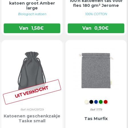
100% katoenen tas voor
katoen groot Amber
fles 180 gm² Jerome
large
Biologisch katoen
100% COTTON
Van
1,58
€
Van
0,90
€
UITVERKOCHT
NATUURLIJK
ZWART
BLAUW
GROEN
ROOD
Ref: MDMO9729
Ref: 1179
Katoenen geschenkzakje
Tas Murfix
Taske small