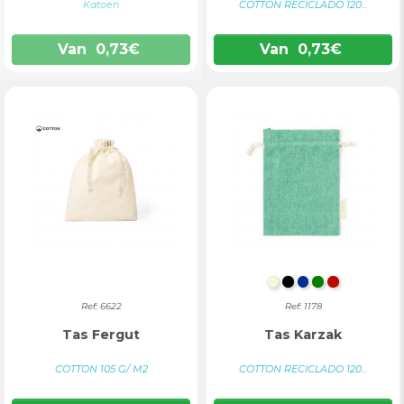
Katoen
COTTON RECICLADO 120...
Van
0,73
€
Van
0,73
€
NATUURLIJK
ZWART
BLAUW
GROEN
ROOD
Ref: 6622
Ref: 1178
Tas Fergut
Tas Karzak
COTTON 105 G/ M2
COTTON RECICLADO 120...