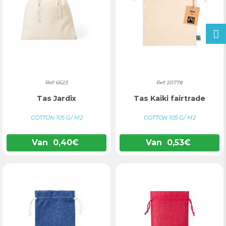
Ref: 6623
Ref: 20778
Tas Jardix
Tas Kaiki fairtrade
COTTON 105 G/ M2
COTTON 105 G/ M2
Van
0,40
€
Van
0,53
€