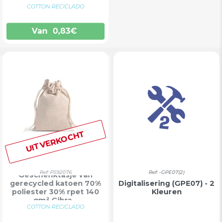
COTTON RECICLADO
Van
0,83
€
UITVERKOCHT
Ref: PS92076
Ref: -GPE07(2)
Geschenktasje van
gerecycled katoen 70%
Digitalisering (GPE07) - 2
poliester 30% rpet 140
Kleuren
gm² Gibra...
COTTON RECICLADO