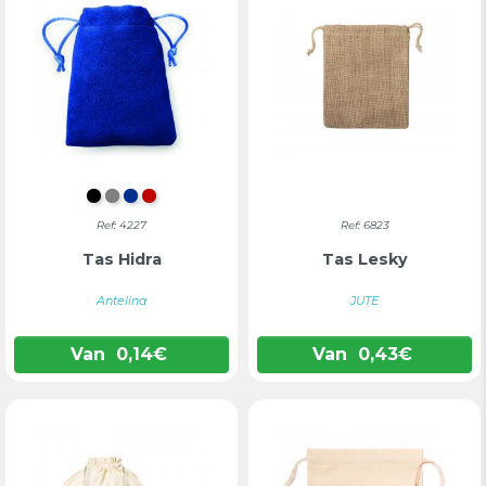
ZWART
GRIJS
BLAUW
ROOD
Ref: 4227
Ref: 6823
Tas Hidra
Tas Lesky
Antelina
JUTE
Van
0,14
€
Van
0,43
€