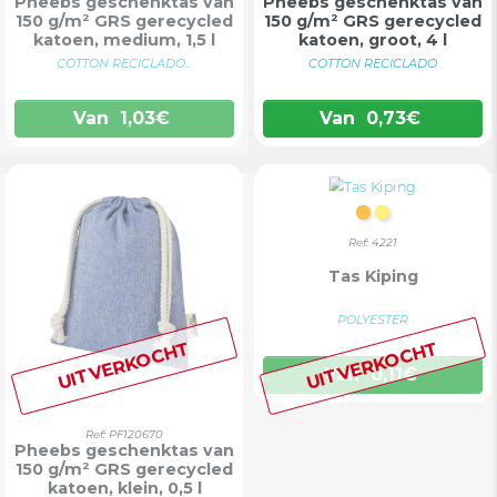
Pheebs geschenktas van
Pheebs geschenktas van
150 g/m² GRS gerecycled
150 g/m² GRS gerecycled
katoen, medium, 1,5 l
katoen, groot, 4 l
COTTON RECICLADO...
COTTON RECICLADO
Van
1,03
€
Van
0,73
€
ORANJE
GEEL
Ref: 4221
Tas Kiping
POLYESTER
UITVERKOCHT
UITVERKOCHT
Van
0,11
€
Ref: PF120670
Pheebs geschenktas van
150 g/m² GRS gerecycled
katoen, klein, 0,5 l