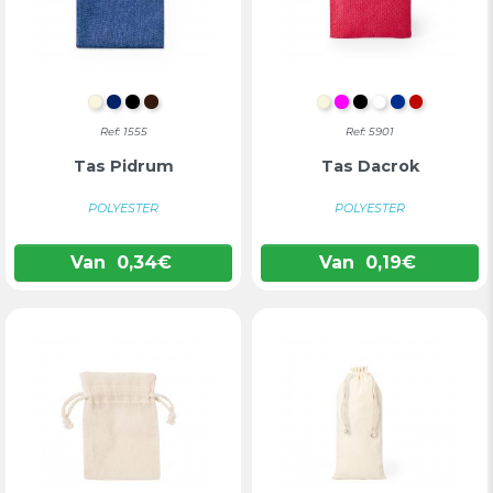
NATUURLIJK
MARINEBLAUW
ZWART
BRUIN
NATUURLIJK
FUCHSIA
ZWART
WIT
BLAUW
ROOD
Ref: 1555
Ref: 5901
Tas Pidrum
Tas Dacrok
POLYESTER
POLYESTER
Van
0,34
€
Van
0,19
€