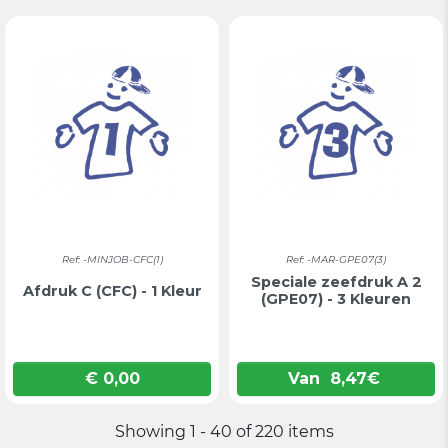
Ref: -MINJOB-CFC(1)
Ref: -MAR-GPE07(3)
Speciale zeefdruk A 2
Afdruk C (CFC) - 1 Kleur
(GPE07) - 3 Kleuren
€ 0,00
Van
8,47
€
Prijs
Showing 1 - 40 of 220 items