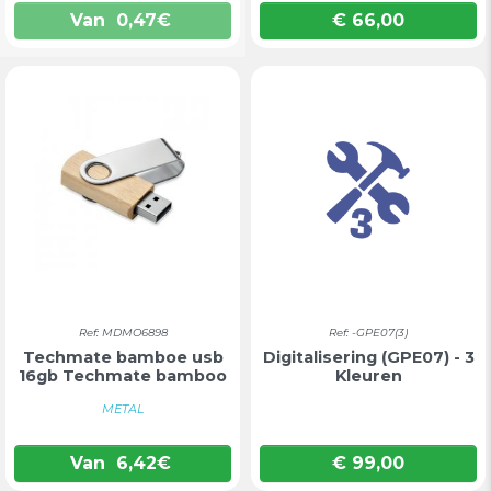
Van
0,47
€
€ 66,00
Prijs
Ref: MDMO6898
Ref: -GPE07(3)
Techmate bamboe usb
Digitalisering (GPE07) - 3
16gb Techmate bamboo
Kleuren
METAL
Van
6,42
€
€ 99,00
Prijs