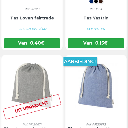
MARINEBLAU
ZWART
BRUIN
Ref: 20779
Ref: 1554
Tas Lovan fairtrade
Tas Yastrin
COTTON 105 G/ M2
POLYESTER
Van
0,40
€
Van
0,15
€
AANBIEDING!
UITVERKOCHT
Ref: PF120671
Ref: PF120672