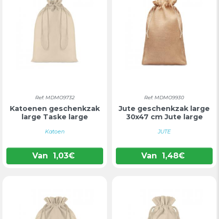
Ref: MDMO9732
Ref: MDMO9930
Katoenen geschenkzak
Jute geschenkzak large
large Taske large
30x47 cm Jute large
Katoen
JUTE
Van
1,03
€
Van
1,48
€