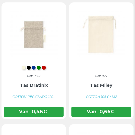
NATUURLIJK
ZWART
BLAUW
GROEN
ROOD
Ref: 1452
Ref: 1177
Tas Dratinix
Tas Miley
COTTON RECICLADO 120...
COTTON 105 G/ M2
Van
0,46
€
Van
0,66
€