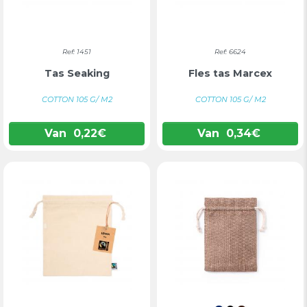
Ref: 1451
Ref: 6624
Tas Seaking
Fles tas Marcex
COTTON 105 G/ M2
COTTON 105 G/ M2
Van
0,22
€
Van
0,34
€