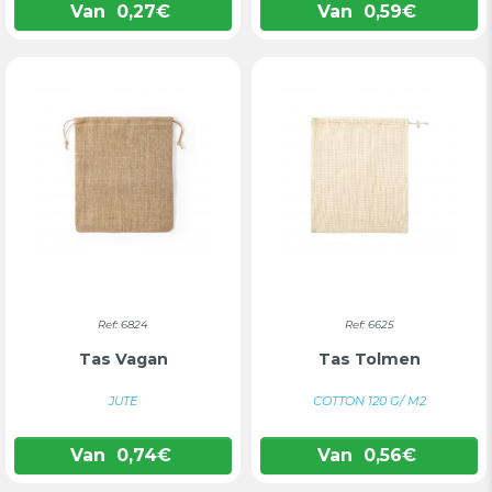
Van
0,27
€
Van
0,59
€
Ref: 6824
Ref: 6625
Tas Vagan
Tas Tolmen
JUTE
COTTON 120 G/ M2
Van
0,74
€
Van
0,56
€