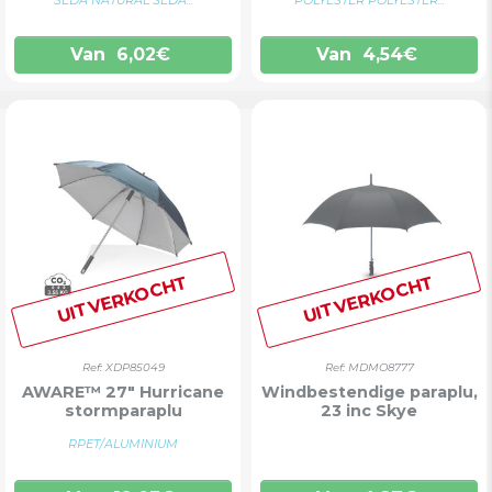
SEDA NATURAL SEDA...
POLYESTER POLYESTER...
Van
6,02
€
Van
4,54
€
UITVERKOCHT
UITVERKOCHT
Ref: XDP85049
Ref: MDMO8777
AWARE™ 27" Hurricane
Windbestendige paraplu,
stormparaplu
23 inc Skye
RPET/ALUMINIUM