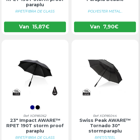
paraplu
RPET/FIBRA DE GLASS
POLYESTER METAL...
Van
15,87
€
Van
7,90
€
DONKERBLAUW
ZWART
Ref: XDP85062
Ref: XDP85044
23" Impact AWARE™
Swiss Peak AWARE™
RPET 190T storm proof
Tornado 30"
paraplu
stormparaplu
RPET/FIBRA DE GLASS
RPET/STEEL