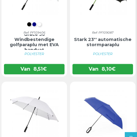
INTENS ZWART
DONKERBLAUW
WIT
Ref: PF109406
Ref: PF109087
Grace 30
Windbestendige
Stark 23'' automatische
golfparaplu met EVA
stormparaplu
handvat
POLYESTER
POLYESTER
Van
8,51
€
Van
8,10
€