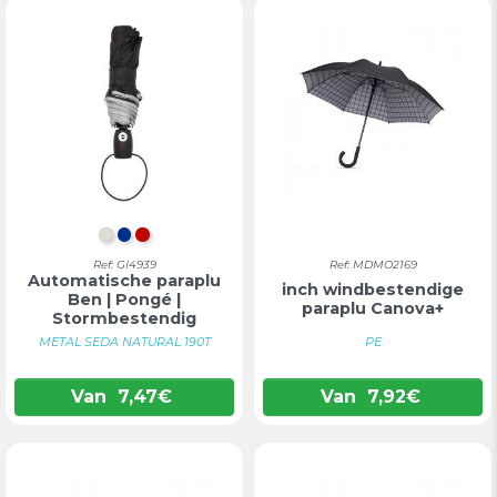
LICHTGRIJS
BLAUW
ROOD
Ref: GI4939
Ref: MDMO2169
Automatische paraplu
inch windbestendige
Ben | Pongé |
paraplu Canova+
Stormbestendig
METAL SEDA NATURAL 190T
PE
Van
7,47
€
Van
7,92
€