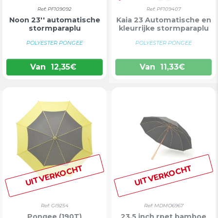
Ref: PF109092
Ref: PF109407
Noon 23'' automatische
Kaia 23 Automatische en
stormparaplu
kleurrijke stormparaplu
POLYESTER PONGEE
POLYESTER PONGEE
Van
12,35
€
Van
11,33
€
UITVERKOCHT
UITVERKOCHT
Ref: GI9254
Ref: MDMO6967
Pongee (190T)
23,5 inch rpet bamboe