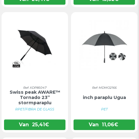
Ref: XDP85047
Ref: MDMO2166
Swiss peak AWARE™
Tornado 23”
inch paraplu Ugua
stormparaplu
RPET/FIBRA DE GLASS
PET
Van
25,41
€
Van
11,06
€