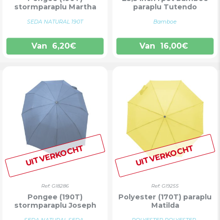
stormparaplu Martha
paraplu Tutendo
SEDA NATURAL 190T
Bamboe
Van
6,20
€
Van
16,00
€
UITVERKOCHT
UITVERKOCHT
Ref: GI8286
Ref: GI9255
Pongee (190T)
Polyester (170T) paraplu
stormparaplu Joseph
Matilda