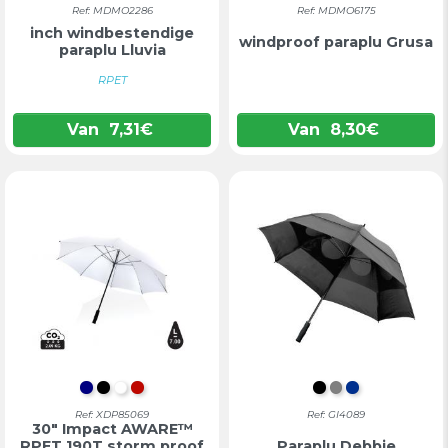
Ref: MDMO2286
Ref: MDMO6175
inch windbestendige
windproof paraplu Grusa
paraplu Lluvia
RPET
Van
7,31
€
Van
8,30
€
DONKERBLAUW
ZWART
WIT
ROOD
ZWART
GRIJS
BLAUW
Ref: XDP85069
Ref: GI4089
30" Impact AWARE™
RPET 190T storm proof
Paraplu Debbie