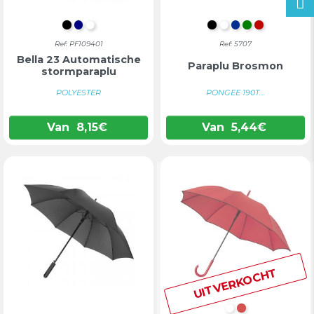
INTENS ZWART
DONKERBLAUW
WIT
ZWART
WIT
BLAUW
GROEN
ROOD
Ref: PF109401
Ref: 5707
Bella 23 Automatische
Paraplu Brosmon
stormparaplu
POLYESTER
PONGEE 190T....
Van
8,15
€
Van
5,44
€
UITVERKOCHT
WIT
ROOD