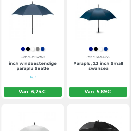
KONINGSBLAUW
ZWART
WIT
GRIJS
BLAUW
KONINGSBLAU
ZWART
WIT
BLAUW
Ref: MDMO2168
Ref: MDMO8779
inch windbestendige
Paraplu, 23 inch Small
paraplu Seatle
swansea
PET
Van
6,24
€
Van
5,89
€