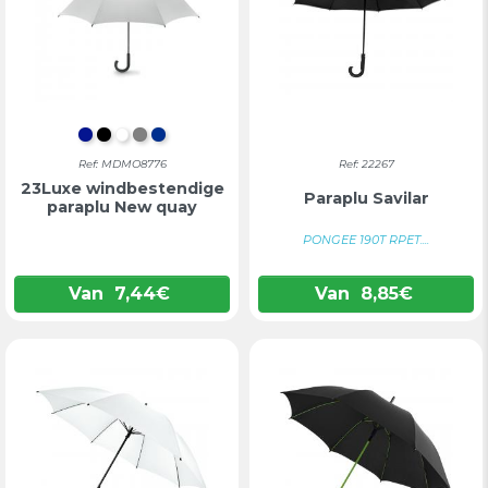
KONINGSBLAUW
ZWART
WIT
GRIJS
BLAUW
Ref: MDMO8776
Ref: 22267
23Luxe windbestendige
Paraplu Savilar
paraplu New quay
PONGEE 190T RPET....
Van
7,44
€
Van
8,85
€