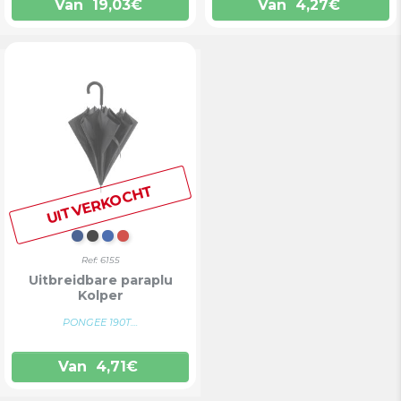
Van
19,03
€
Van
4,27
€
UITVERKOCHT
MARINEBLAUW
ZWART
BLAUW
ROOD
Ref: 6155
Uitbreidbare paraplu
Kolper
PONGEE 190T....
Van
4,71
€