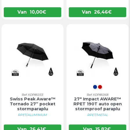
Van
10,00
€
Van
26,46
€
BLAUW
ROOD
Ref: XDP85033
Ref: XDP85068
Swiss Peak Aware™
27" Impact AWARE™
Tornado 27” pocket
RPET 190T auto open
stormparaplu
stormproof paraplu
RPET/ALUMINIUM
RPET/METAL
Van
26,41
€
Van
15,82
€