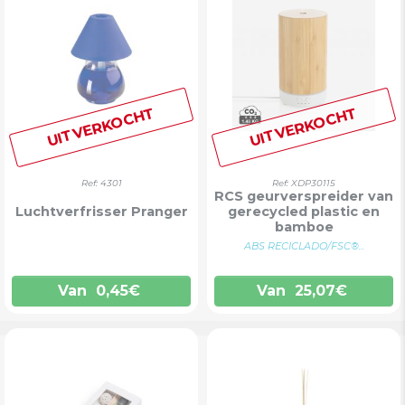
UITVERKOCHT
UITVERKOCHT
Ref: 4301
Ref: XDP30115
RCS geurverspreider van
Luchtverfrisser Pranger
gerecycled plastic en
bamboe
ABS RECICLADO/FSC®...
Van
0,45
€
Van
25,07
€