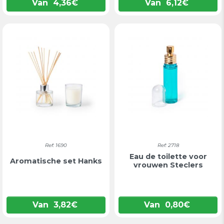
Van
4,36
€
Van
6,12
€
Ref: 1690
Ref: 2718
Eau de toilette voor
Aromatische set Hanks
vrouwen Steclers
Van
3,82
€
Van
0,80
€