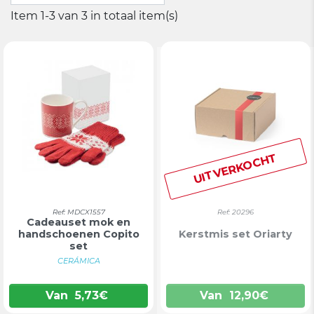
Item 1-3 van 3 in totaal item(s)
UITVERKOCHT
Ref: MDCX1557
Ref: 20296
Cadeauset mok en
handschoenen Copito
Kerstmis set Oriarty
set
CERÁMICA
Van
5,73
€
Van
12,90
€