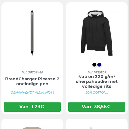
INTENS ZWAR
DONKERBL
Ref: GI1306465
Ref: PF39507
Natron 320 g/m²
BrandCharger Picasso 2
sherpahoodie met
oneindige pen
volledige rits
GENANVENDT ALUMINIUM
50% COTTON...
Van
1,23
€
Van
38,56
€