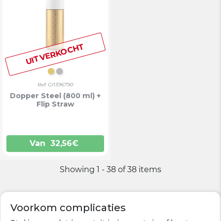
UITVERKOCHT
GOUD
SILVER/WHITE
Ref: GI1396790
Dopper Steel (800 ml) +
Flip Straw
Van
32,56
€
Showing 1 - 38 of 38 items
Voorkom complicaties