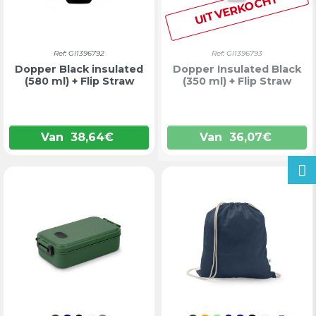
UITVERKOCHT
Ref: GI1396792
Ref: GI1396793
Dopper Black insulated
Dopper Insulated Black
(580 ml) + Flip Straw
(350 ml) + Flip Straw
Van
38,64
€
Van
36,07
€