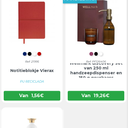
MARINEBLAUW
ZWART
WIT
ROOD
GRANAATROOD
INTENS ZWA
WIT
Ref: 21995
Ref: PF126406
Wellmark discovery set
van 250 ml
Notitieblokje Vierax
handzeepdispenser en
150 g geurkaars
PU RECICLADA
Van
1,56
€
Van
19,26
€