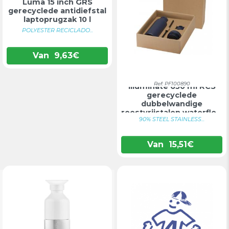
Luma 15 inch GRS
gerecyclede antidiefstal
laptoprugzak 10 l
POLYESTER RECICLADO...
Van
9,63
€
Ref: PF100890
Illuminate 650 ml RCS
gerecyclede
dubbelwandige
roestvrijstalen waterfle...
90% STEEL STAINLESS...
Van
15,51
€