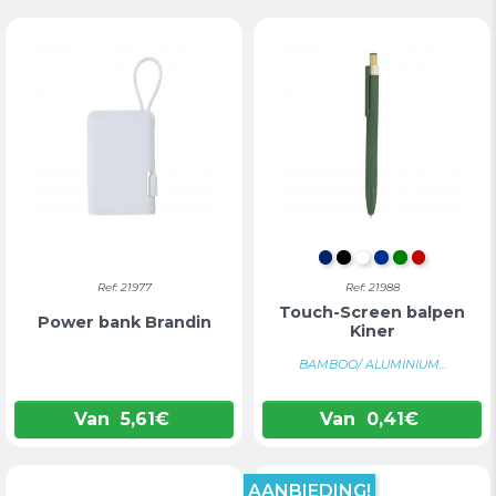
MARINEBLAUW
ZWART
WIT
BLAUW
GROEN
ROOD
Ref: 21977
Ref: 21988
Touch-Screen balpen
Power bank Brandin
Kiner
BAMBOO/ ALUMINIUM...
Van
5,61
€
Van
0,41
€
AANBIEDING!