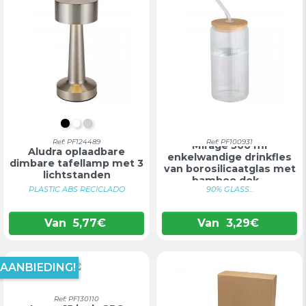
INTENS ZWART
WIT
ZILVER
Ref: PF124489
Ref: PF100931
Mirage 500 ml
Aludra oplaadbare
enkelwandige drinkfles
dimbare tafellamp met 3
van borosilicaatglas met
lichtstanden
bamboe dek...
PLASTIC ABS RECICLADO
90% GLASS...
Van
5,77
€
Van
3,29
€
AANBIEDING!
Ref: PF130110