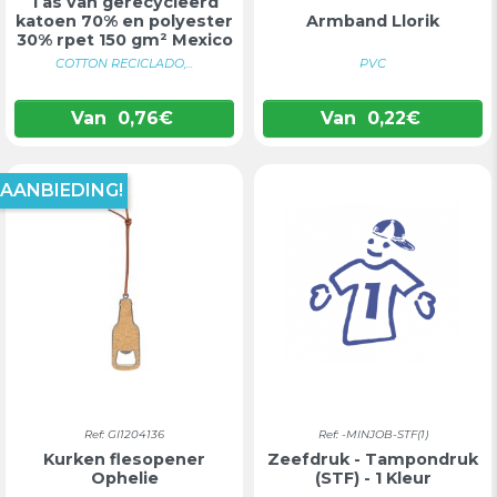
Tas van gerecycleerd
katoen 70% en polyester
Armband Llorik
30% rpet 150 gm² Mexico
COTTON RECICLADO,...
PVC
Van
0,76
€
Van
0,22
€
AANBIEDING!
Ref: GI1204136
Ref: -MINJOB-STF(1)
Kurken flesopener
Zeefdruk - Tampondruk
Ophelie
(STF) - 1 Kleur