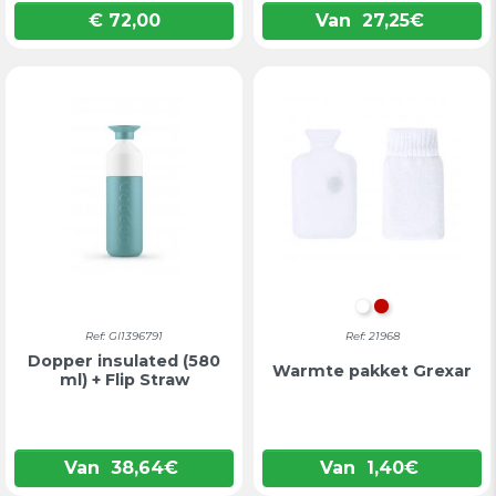
€ 72,00
Van
27,25
€
Prijs
WIT
ROOD
Ref: GI1396791
Ref: 21968
Dopper insulated (580
Warmte pakket Grexar
ml) + Flip Straw
Van
38,64
€
Van
1,40
€