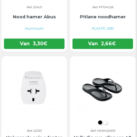
Ref: 20421
Ref: PF104128
Nood hamer Abus
Pitlane noodhamer
Aluminium
PLASTIC ABS
Van
3,30
€
Van
2,66
€
ZWART
WIT
Ref: 22163
Ref: MDMO2939