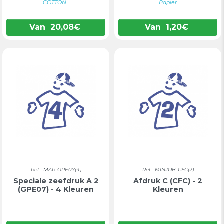
COTTON...
Papier
Van
20,08
€
Van
1,20
€
Ref: -MAR-GPE07(4)
Ref: -MINJOB-CFC(2)
Speciale zeefdruk A 2
Afdruk C (CFC) - 2
(GPE07) - 4 Kleuren
Kleuren