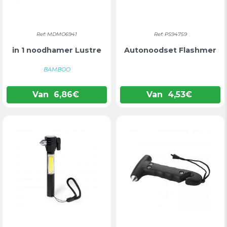
Ref: MDMO6941
Ref: PS94759
in 1 noodhamer Lustre
Autonoodset Flashmer
BAMBOO
Van
6,86
€
Van
4,53
€