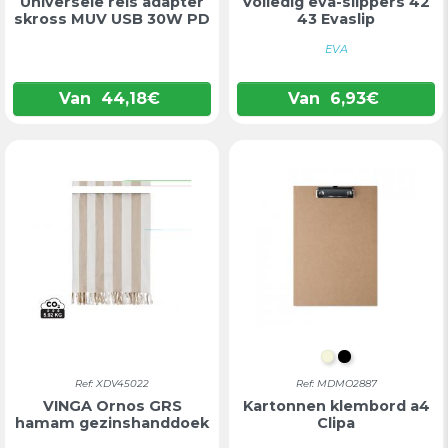
Universele reis adapter
Volledig eva-slippers 42
skross MUV USB 30W PD
43 Evaslip
EVA
Van
44,18
€
Van
6,93
€
BEIGE
ZWART
Ref: XDV45022
Ref: MDMO2887
VINGA Ornos GRS
Kartonnen klembord a4
hamam gezinshanddoek
Clipa