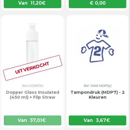
Van
11,20
€
€ 0,00
Prijs
UITVERKOCHT
Ref: GI1396794
Ref: -MAR-MDP7(2)
Dopper Glass Insulated
Tampondruk (MDP7) - 2
(450 ml) + Flip Straw
Kleuren
Van
37,01
€
Van
3,67
€