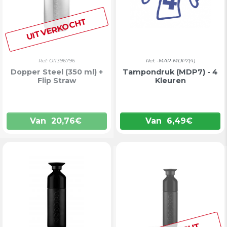
UITVERKOCHT
Ref: GI1396796
Ref: -MAR-MDP7(4)
Dopper Steel (350 ml) +
Tampondruk (MDP7) - 4
Flip Straw
Kleuren
Van
20,76
€
Van
6,49
€