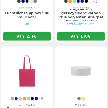
+3
LEGERGROEN
DONKERBLAUW
ZWART
WIT
GRIJS
LEGERGROEN
ORANJE
LICHTGROEN
DONKERBLAU
KONINGSBL
ZWART
WIT
Ref: PS94375
Ref: PS92083
Rugzak van
Luchtdichte pp box 900
gerecycleerd katoen
ml Mochi
70% polyester 30% rpet
150 gm² Istanbul
PP
COTTON RECICLADO,...
Van
2,11
€
Van
1,10
€
+5
LICHT NATUURLIJK
LEGERGROEN
LICHTBLAUW
ORANJE
LICHTGROEN
DONKERBLAUW
KONINGSBLAUW
GRIJS
GEEL
Ref: PS92323
Ref: 21455