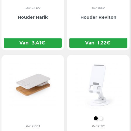
Ref: 22377
Ref: 1082
Houder Harik
Houder Reviton
Van
3,41
€
Van
1,22
€
ZWART
WIT
Ref: 21063
Ref: 21175