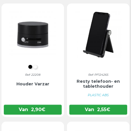
ZWART
WIT
Ref: 22208
Ref: PF124265
Resty telefoon- en
Houder Varzar
tablethouder
PLASTIC ABS
Van
2,90
€
Van
2,55
€