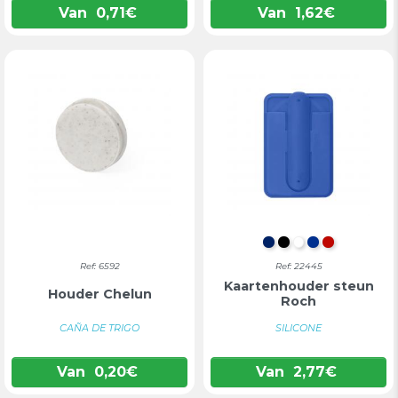
Van
0,71
€
Van
1,62
€
MARINEBLAUW
ZWART
WIT
BLAUW
ROOD
Ref: 6592
Ref: 22445
Kaartenhouder steun
Houder Chelun
Roch
CAÑA DE TRIGO
SILICONE
Van
0,20
€
Van
2,77
€