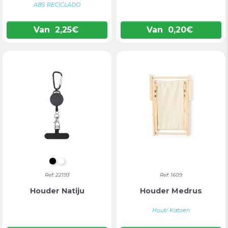
ABS RECICLADO
Van
2,25
€
Van
0,20
€
ZWART
WIT
Ref: 22193
Ref: 1609
Houder Natiju
Houder Medrus
Hout/ Katoen