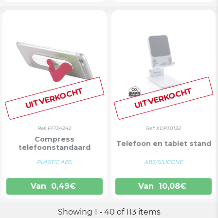
UITVERKOCHT
UITVERKOCHT
Ref: PF134242
Ref: XDP30132
Compress
Telefoon en tablet stand
telefoonstandaard
PLASTIC ABS
ABS/SILICONE
Van
0,49
€
Van
10,08
€
Showing 1 - 40 of 113 items