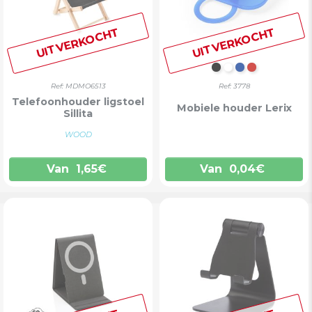
UITVERKOCHT
UITVERKOCHT
ZWART
WIT
BLAUW
ROOD
Ref: MDMO6513
Ref: 3778
Telefoonhouder ligstoel
Mobiele houder Lerix
Sillita
WOOD
Van
1,65
€
Van
0,04
€