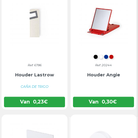
ZWART
WIT
BLAUW
ROOD
Ref: 6786
Ref: 20244
Houder Lastrow
Houder Angie
CAÑA DE TRIGO
Van
0,23
€
Van
0,30
€