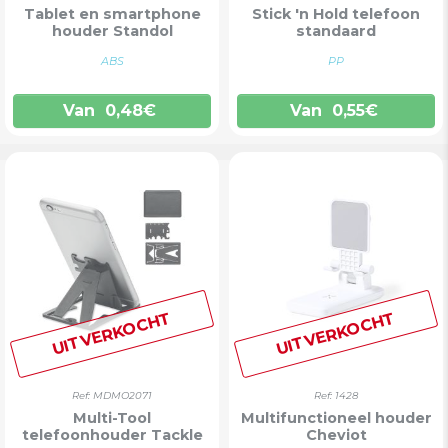
Tablet en smartphone
Stick 'n Hold telefoon
houder Standol
standaard
ABS
PP
Van
0,48
€
Van
0,55
€
UITVERKOCHT
UITVERKOCHT
Ref: MDMO2071
Ref: 1428
Multi-Tool
Multifunctioneel houder
telefoonhouder Tackle
Cheviot