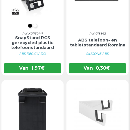
ZWART
WIT
Ref: XDP30141
Ref: GI8842
SnapStand RCS
ABS telefoon- en
gerecycled plastic
tabletstandaard Romina
telefoonstandaard
ABS RECICLADO
SILICONE ABS
Van
1,97
€
Van
0,30
€