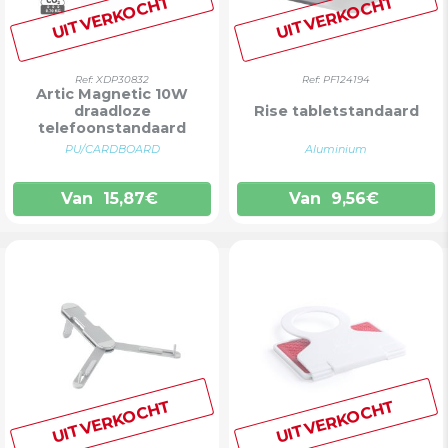
UITVERKOCHT
UITVERKOCHT
Ref: XDP30832
Ref: PF124194
Artic Magnetic 10W
draadloze
Rise tabletstandaard
telefoonstandaard
PU/CARDBOARD
Aluminium
Van
15,87
€
Van
9,56
€
UITVERKOCHT
UITVERKOCHT