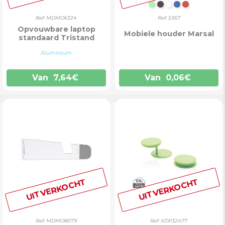
LICHTGROEN
ZWART
WIT
BLAUW
ROOD
Ref: MDMO6324
Ref: 5367
Opvouwbare laptop
Mobiele houder Marsal
standaard Tristand
Aluminium
Van
7,64
€
Van
0,06
€
UITVERKOCHT
UITVERKOCHT
Ref: MDMO8079
Ref: XDP32477