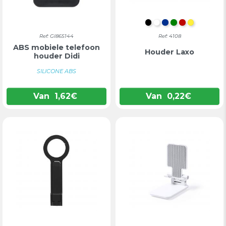
ZWART
WIT
BLAUW
GROEN
ROOD
GEEL
Ref: GI865144
Ref: 4108
ABS mobiele telefoon
Houder Laxo
houder Didi
SILICONE ABS
Van
1,62
€
Van
0,22
€