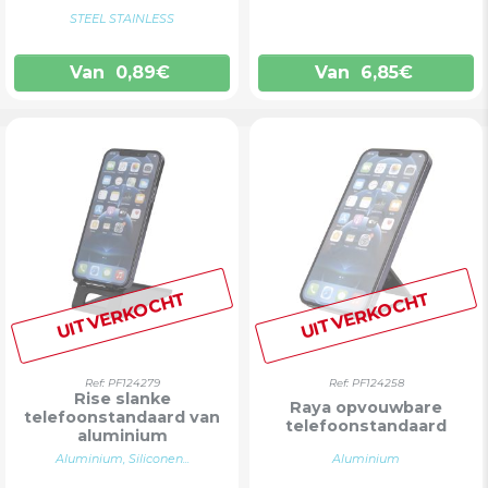
STEEL STAINLESS
Van
0,89
€
Van
6,85
€
UITVERKOCHT
UITVERKOCHT
Ref: PF124279
Ref: PF124258
Rise slanke
Raya opvouwbare
telefoonstandaard van
telefoonstandaard
aluminium
Aluminium, Siliconen...
Aluminium