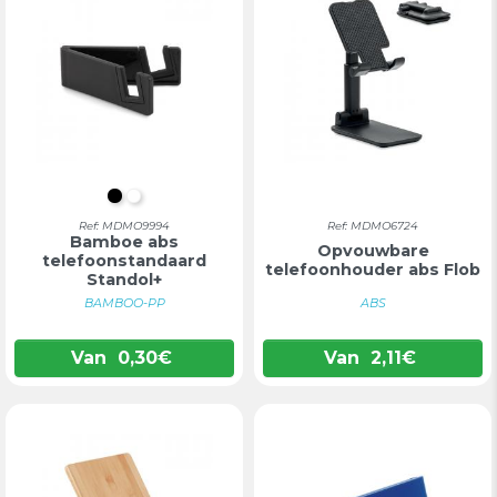
ZWART
WIT
Ref: MDMO9994
Ref: MDMO6724
Bamboe abs
Opvouwbare
telefoonstandaard
telefoonhouder abs Flob
Standol+
BAMBOO-PP
ABS
Van
0,30
€
Van
2,11
€