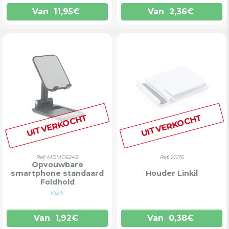
Van
11,95
€
Van
2,36
€
UITVERKOCHT
UITVERKOCHT
Ref: MDMO6243
Ref: 21176
Opvouwbare
smartphone standaard
Houder Linkil
Foldhold
Kurk
Van
1,92
€
Van
0,38
€