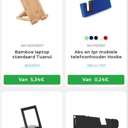
LICHTGROEN
KONINGSBLAU
ZWART
WIT
ROOD
Ref: MDMO6317
Ref: PS97367
Bamboe laptop
Abs en tpr mobiele
standaard Tuanui
telefoonhouder Hooke
BAMBOO
ABS en TPR
Van
5,34
€
Van
0,24
€