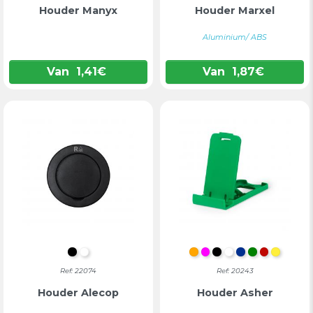
Houder Manyx
Houder Marxel
Aluminium/ ABS
Van
1,41
€
Van
1,87
€
ZWART
WIT
ORANJE
FUCHSIA
ZWART
WIT
BLAUW
GROEN
ROOD
GEEL
Ref: 22074
Ref: 20243
Houder Alecop
Houder Asher