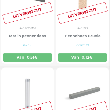
UITVERKOCHT
UITVERKOCHT
Ref: PF106166
Ref: 1229
Marlin pennendoos
Pennehoes Brunia
Karton
CORCHO
Van
0,51
€
Van
0,12
€