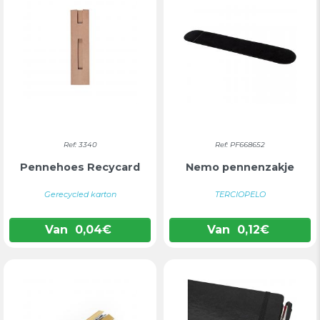
Ref: 3340
Ref: PF668652
Pennehoes Recycard
Nemo pennenzakje
Gerecycled karton
TERCIOPELO
Van
0,04
€
Van
0,12
€