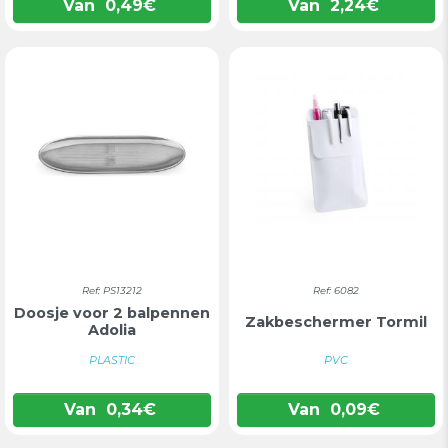
Van
0,49
€
Van
2,24
€
Ref: PS13212
Ref: 6082
Doosje voor 2 balpennen
Zakbeschermer Tormil
Adolia
PLASTIC
PVC
Van
0,34
€
Van
0,09
€