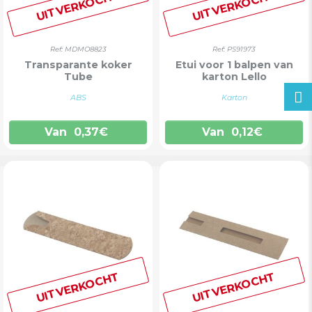
UITVERKOCHT
UITVERKOCHT
Ref: MDMO8823
Ref: PS91973
Transparante koker
Etui voor 1 balpen van
Tube
karton Lello
ABS
Karton
Van
0,37
€
Van
0,12
€
UITVERKOCHT
UITVERKOCHT