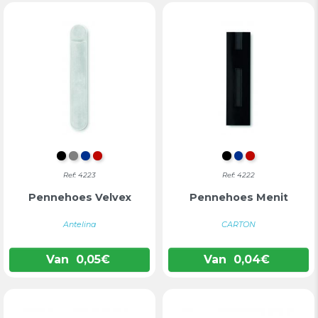
ZWART
GRIJS
BLAUW
ROOD
ZWART
BLAUW
ROOD
Ref: 4223
Ref: 4222
Pennehoes Velvex
Pennehoes Menit
Antelina
CARTON
Van
0,05
€
Van
0,04
€