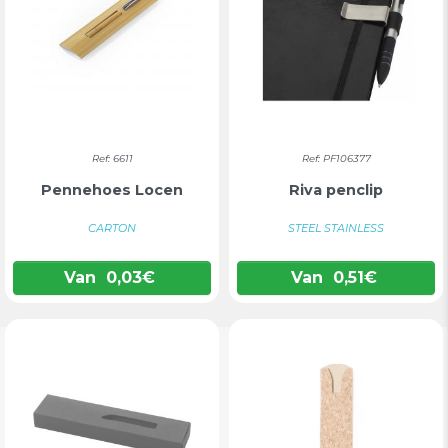
Ref: 6611
Ref: PF106377
Pennehoes Locen
Riva penclip
CARTON
STEEL STAINLESS
Van
0,03
€
Van
0,51
€