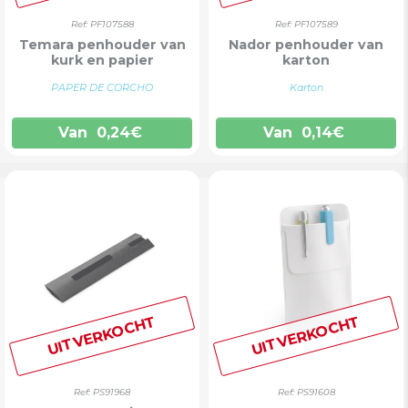
Ref: PF107588
Ref: PF107589
Temara penhouder van
Nador penhouder van
kurk en papier
karton
PAPER DE CORCHO
Karton
Van
0,24
€
Van
0,14
€
UITVERKOCHT
UITVERKOCHT
Ref: PS91968
Ref: PS91608