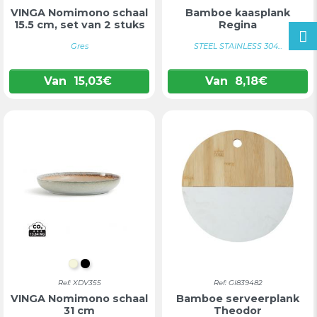
VINGA Nomimono schaal
Bamboe kaasplank
15.5 cm, set van 2 stuks
Regina
Gres
STEEL STAINLESS 304...
Van
15,03
€
Van
8,18
€
BEIGE
ZWART
Ref: XDV355
Ref: GI839482
VINGA Nomimono schaal
Bamboe serveerplank
31 cm
Theodor