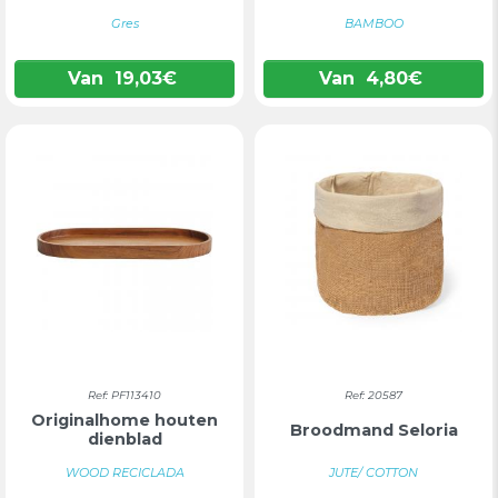
Gres
BAMBOO
Van
19,03
€
Van
4,80
€
Ref: PF113410
Ref: 20587
Originalhome houten
Broodmand Seloria
dienblad
WOOD RECICLADA
JUTE/ COTTON