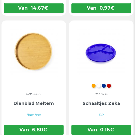
Van
14,67
€
Van
0,97
€
ORANJE
WIT
BLAUW
ROOD
Ref: 20819
Ref: 4146
Dienblad Meltem
Schaaltjes Zeka
Bamboe
PP
Van
6,80
€
Van
0,16
€