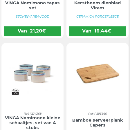
VINGA Nomimono tapas
Kerstboom dienblad
set
Viram
STONEWARE/WOOD
CERÁMICA PORCEFLEECE
Van
21,20
€
Van
16,44
€
Ref: XDV368
Ref: PS93966
VINGA Nomimono kleine
Bamboe serveerplank
schaaltjes, set van 4
Capers
stuks