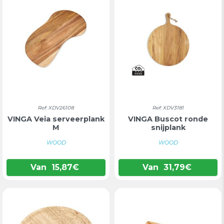
Ref: XDV26108
Ref: XDV3181
VINGA Veia serveerplank
VINGA Buscot ronde
M
snijplank
WOOD
WOOD
Van
15,87
€
Van
31,79
€