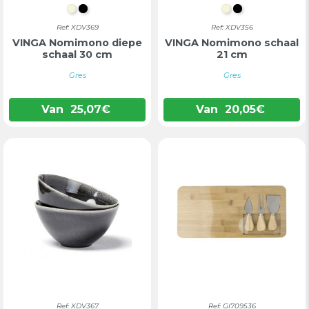
BEIGE
ZWART
BEIGE
ZWART
Ref: XDV369
Ref: XDV356
VINGA Nomimono diepe
VINGA Nomimono schaal
schaal 30 cm
21 cm
Gres
Gres
Van
25,07
€
Van
20,05
€
Ref: XDV367
Ref: GI709536