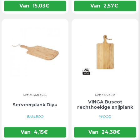
Van
15,03
€
Van
2,57
€
Ref: MDMO6551
Ref: XDV3183
VINGA Buscot
Serveerplank Diyu
rechthoekige snijplank
BAMBOO
WOOD
Van
4,15
€
Van
24,38
€