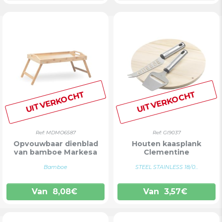
UITVERKOCHT
UITVERKOCHT
Ref: MDMO6587
Ref: GI9037
Opvouwbaar dienblad
Houten kaasplank
van bamboe Markesa
Clementine
Bamboe
STEEL STAINLESS 18/0...
Van
8,08
€
Van
3,57
€