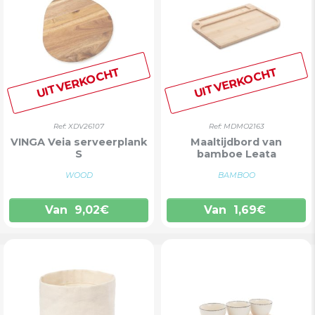
UITVERKOCHT
UITVERKOCHT
Ref: XDV26107
Ref: MDMO2163
VINGA Veia serveerplank
Maaltijdbord van
S
bamboe Leata
WOOD
BAMBOO
Van
9,02
€
Van
1,69
€