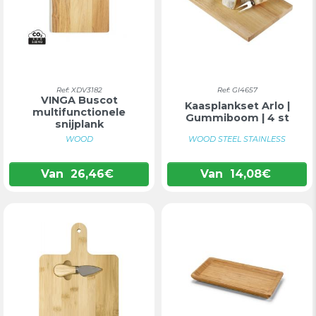
Ref: XDV3182
Ref: GI4657
VINGA Buscot
Kaasplankset Arlo |
multifunctionele
Gummiboom | 4 st
snijplank
WOOD
WOOD STEEL STAINLESS
Van
26,46
€
Van
14,08
€