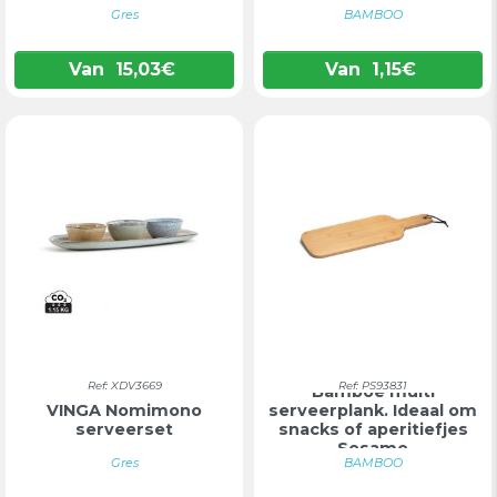
Gres
BAMBOO
Van
15,03
€
Van
1,15
€
Ref: XDV3669
Ref: PS93831
Bamboe multi
VINGA Nomimono
serveerplank. Ideaal om
serveerset
snacks of aperitiefjes
Sesame
Gres
BAMBOO