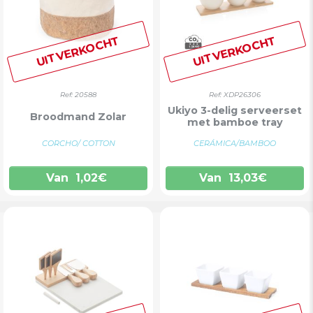
UITVERKOCHT
UITVERKOCHT
Ref: 20588
Ref: XDP26306
Ukiyo 3-delig serveerset
Broodmand Zolar
met bamboe tray
CORCHO/ COTTON
CERÁMICA/BAMBOO
Van
1,02
€
Van
13,03
€