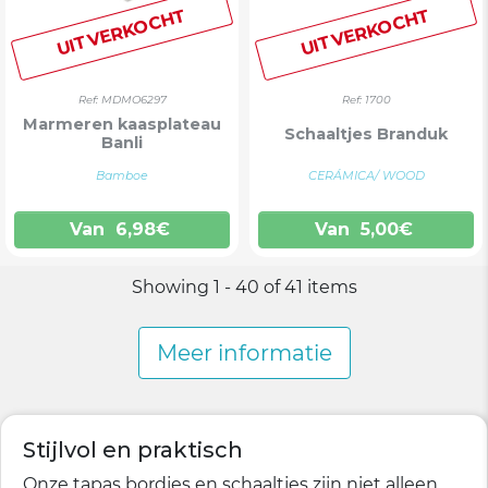
UITVERKOCHT
UITVERKOCHT
Ref: MDMO6297
Ref: 1700
Marmeren kaasplateau
Schaaltjes Branduk
Banli
Bamboe
CERÁMICA/ WOOD
Van
6,98
€
Van
5,00
€
Showing 1 - 40 of 41 items
Meer informatie
Stijlvol en praktisch
Onze tapas bordjes en schaaltjes zijn niet alleen