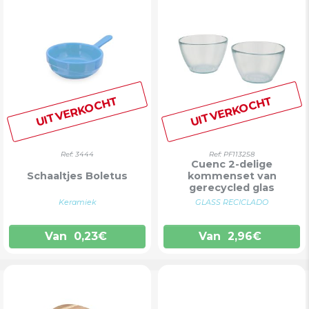
UITVERKOCHT
UITVERKOCHT
Ref: 3444
Ref: PF113258
Cuenc 2-delige
Schaaltjes Boletus
kommenset van
gerecycled glas
Keramiek
GLASS RECICLADO
Van
0,23
€
Van
2,96
€