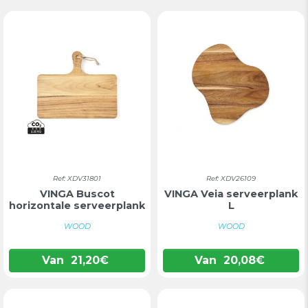
Ref: XDV31801
Ref: XDV26109
VINGA Buscot
VINGA Veia serveerplank
horizontale serveerplank
L
WOOD
WOOD
Van
21,20
€
Van
20,08
€