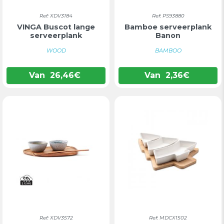
Ref: XDV3184
Ref: PS93880
VINGA Buscot lange
Bamboe serveerplank
serveerplank
Banon
WOOD
BAMBOO
Van
26,46
€
Van
2,36
€
Ref: XDV3572
Ref: MDCX1502