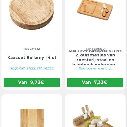
Ref: GI4582
Ref: PS93830
Bamboe kaasplank met
2 kaasmesjes van
Kaasset Bellamy | 4 st
roestvrij staal en
bamboehandgreep...
SEQUOYA STEEL STAINLESS
Bamboe en roestvrij...
Van
9,73
€
Van
7,33
€