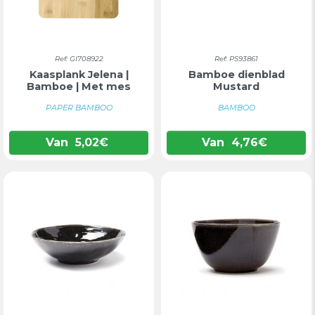
Ref: GI708922
Ref: PS93861
Kaasplank Jelena |
Bamboe dienblad
Bamboe | Met mes
Mustard
PAPER BAMBOO
BAMBOO
Van
5,02
€
Van
4,76
€