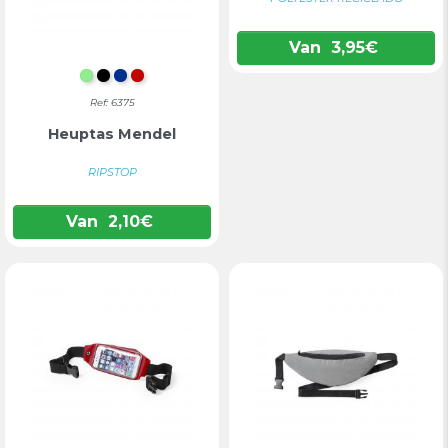
Van
3,95
€
LICHTGROEN
ZWART
BLAUW
ROOD
Ref: 6375
Heuptas Mendel
RIPSTOP
Van
2,10
€