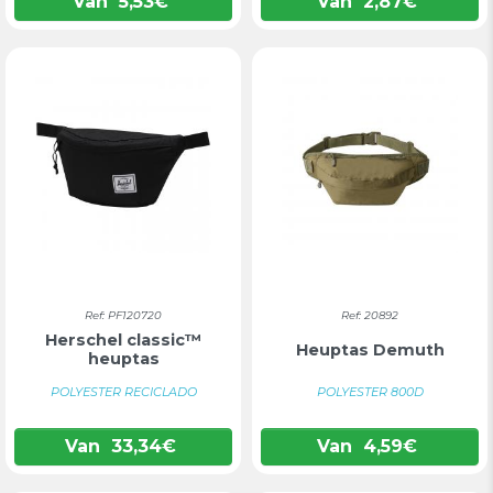
Van
5,53
€
Van
2,87
€
Ref: PF120720
Ref: 20892
Herschel classic™
Heuptas Demuth
heuptas
POLYESTER RECICLADO
POLYESTER 800D
Van
33,34
€
Van
4,59
€