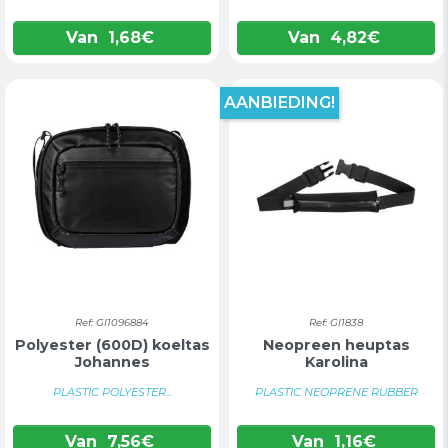
Van
1,68
€
Van
4,82
€
AANBIEDING!
Ref: GI1096884
Ref: GI1838
Polyester (600D) koeltas
Neopreen heuptas
Johannes
Karolina
PLASTIC POLYESTER...
PLASTIC NEOPRENE RUBBER
Van
7,56
€
Van
1,16
€