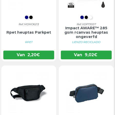
DONKERBLAUW
ZWART
DONKERBLAU
ZWART
WIT
Ref: MDMO6213
Ref: XDP73007
Impact AWARE™ 285
Rpet heuptas Parkpet
gsm rcanvas heuptas
ongeverfd
RPET
LIENZO RECICLADO
Van
2,20
€
Van
9,02
€