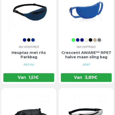
KONINGSBLAUW
ZWART
BLAUW
IJSGROEN
KONINKLIJK BLA
DONKERBLAU
BEIGE
ZWART
KAKI
SILVER
Ref: MDMO9513
Ref: XDP76320
Heuptas met rits
Crescent AWARE™ RPET
Parkbag
halve maan sling bag
PET-PU
RPET
Van
1,51
€
Van
3,89
€