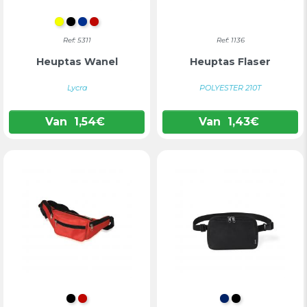
FLUO GEEL
ZWART
BLAUW
ROOD
Ref: 5311
Ref: 1136
Heuptas Wanel
Heuptas Flaser
Lycra
POLYESTER 210T
Van
1,54
€
Van
1,43
€
ZWART
ROOD
MARINEBLAU
ZWART