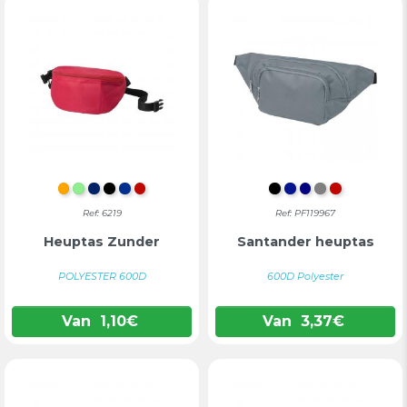
ORANJE
LICHTGROEN
MARINEBLAUW
ZWART
BLAUW
ROOD
INTENS ZWART
KONINKLIJK B
DONKERBLA
GRIJS
ROOD
Ref: 6219
Ref: PF119967
Heuptas Zunder
Santander heuptas
POLYESTER 600D
600D Polyester
Van
1,10
€
Van
3,37
€