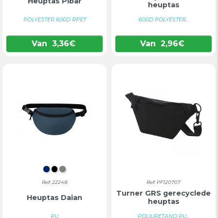
Heuptas Pibar
heuptas
POLYESTER 600D RPET
600D POLYESTER...
Van
3,36
€
Van
2,96
€
MARINEBLAUW
ZWART
GRIJS
Ref: 22248
Ref: PF120707
Turner GRS gerecyclede
Heuptas Daian
heuptas
PU
POLIURETANO PU...