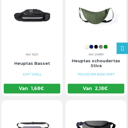
NATUURLIJK
MARINEBLAU
ZWART
GRIJS
GROEN
Ref: 1620
Ref: 20899
Heuptas schoudertas
Heuptas Basset
Stiva
SOFT SHELL
POLYESTER 600D RPET
Van
1,68
€
Van
2,18
€