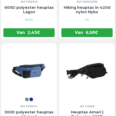
Ref: PS92546
Ref: MDMO2392
600D polyester heuptas
Hiking heuptas in 420d
Lagos
nylon Nyko
600D
PA
Van
2,43
€
Van
6,58
€
GRIJS
BLAUW
Ref: PS92544
Ref: GI5668
300D polyester heuptas
Heuptas Amari |