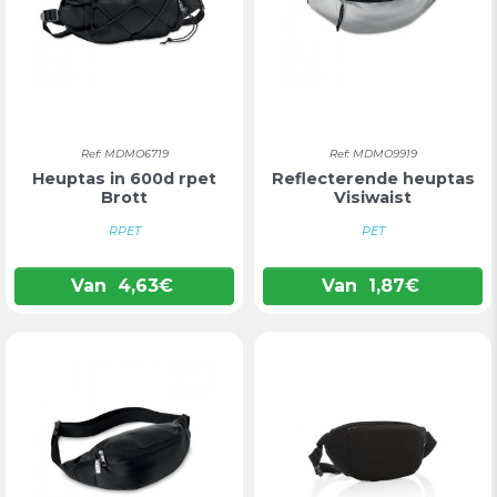
Ref: MDMO6719
Ref: MDMO9919
Heuptas in 600d rpet
Reflecterende heuptas
Brott
Visiwaist
RPET
PET
Van
4,63
€
Van
1,87
€