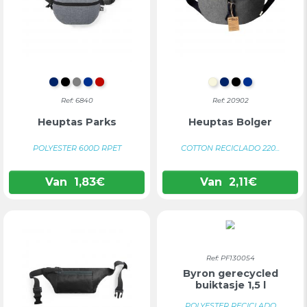
MARINEBLAUW
ZWART
GRIJS
BLAUW
ROOD
NATUURLIJK
MARINEBLAU
ZWART
BLAUW
Ref: 6840
Ref: 20902
Heuptas Parks
Heuptas Bolger
POLYESTER 600D RPET
COTTON RECICLADO 220...
Van
1,83
€
Van
2,11
€
Ref: PF130054
Byron gerecycled
buiktasje 1,5 l
POLYESTER RECICLADO