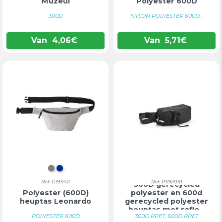
Muzeul
Polyester 600D
300D
NYLON POLYESTER 600D...
Van
4,06
€
Van
5,71
€
GRIJS
BLAUW
Ref: GI9340
Ref: PS92091
300D gerecycled
Polyester (600D)
polyester en 600d
heuptas Leonardo
gerecycled polyester
heuptas met refle...
POLYESTER 600D
300D RPET, 600D RPET