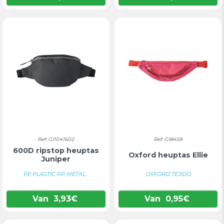
Ref: GI1041602
Ref: GI8458
600D ripstop heuptas
Oxford heuptas Ellie
Juniper
PE PLASTIC PP METAL...
OXFORD TEJIDO
Van
3,93
€
Van
0,95
€