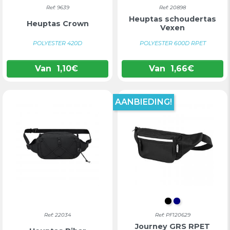
Ref: 9639
Ref: 20898
Heuptas schoudertas
Heuptas Crown
Vexen
POLYESTER 420D
POLYESTER 600D RPET
Van
1,10
€
Van
1,66
€
AANBIEDING!
INTENS ZWAR
DONKERBL
Ref: 22034
Ref: PF120629
Journey GRS RPET