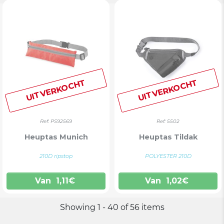
UITVERKOCHT
UITVERKOCHT
Ref: PS92569
Ref: 5502
Heuptas Munich
Heuptas Tildak
210D ripstop
POLYESTER 210D
Van
1,11
€
Van
1,02
€
Showing 1 - 40 of 56 items