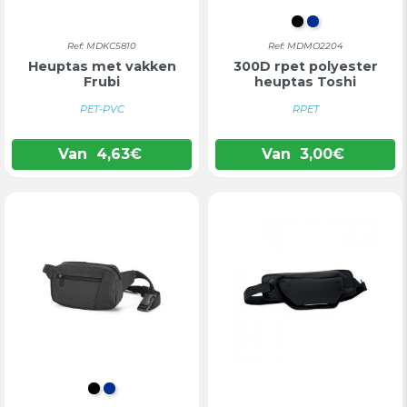
ZWART
BLAUW
Ref: MDKC5810
Ref: MDMO2204
Heuptas met vakken
300D rpet polyester
Frubi
heuptas Toshi
PET-PVC
RPET
Van
4,63
€
Van
3,00
€
ZWART
BLAUW