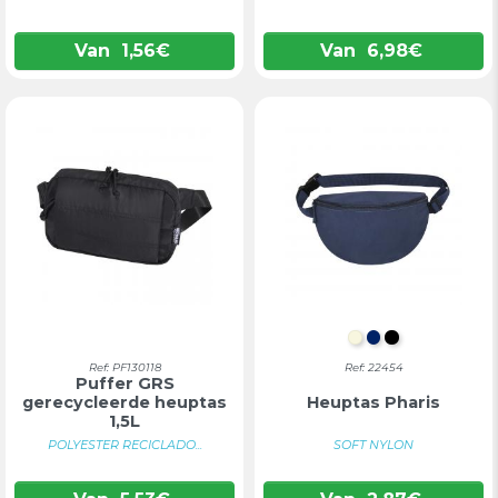
Van
1,56
€
Van
6,98
€
NATUURLIJK
MARINEBLA
ZWART
Ref: PF130118
Ref: 22454
Puffer GRS
gerecycleerde heuptas
Heuptas Pharis
1,5L
POLYESTER RECICLADO...
SOFT NYLON