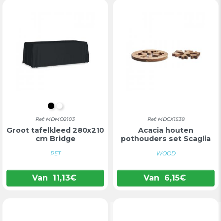
ZWART
WIT
Ref: MDMO2103
Ref: MDCX1538
Groot tafelkleed 280x210
Acacia houten
cm Bridge
pothouders set Scaglia
PET
WOOD
Van
11,13
€
Van
6,15
€