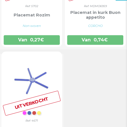
Ref: 5702
Ref: MDMO6959
Placemat in kurk Buon
Placemat Rozim
appetito
Non-woven
CORCHO
Van
0,27
€
Van
0,74
€
UITVERKOCHT
FUCHSIA
BLAUW
ROOD
GEEL
Ref: 4671