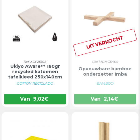
UITVERKOCHT
Ref: XDP26108
Ref: MDMO6405
Ukiyo Aware™ 180gr
Opvouwbare bamboe
recycled katoenen
onderzetter Imba
tafelkleed 250x140cm
COTTON RECICLADO
BAMBOO
Van
9,02
€
Van
2,14
€