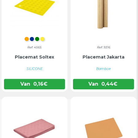
ORANJE
BLAUW
GROEN
GEEL
Ref: 4565
Ref: 9316
Placemat Soltex
Placemat Jakarta
SILICONE
Bamboe
Van
0,16
€
Van
0,44
€