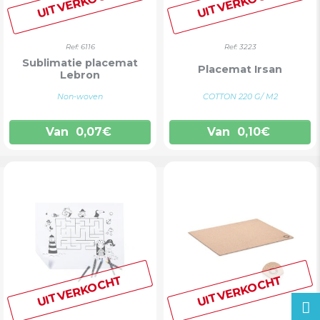
UITVERKOCHT
UITVERKOCHT
Ref: 6116
Ref: 3223
Sublimatie placemat
Placemat Irsan
Lebron
Non-woven
COTTON 220 G/ M2
Van
0,07
€
Van
0,10
€
UITVERKOCHT
UITVERKOCHT