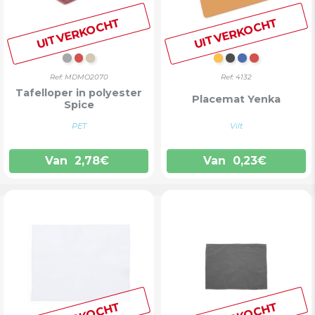
UITVERKOCHT
UITVERKOCHT
GRIJS
ROOD
KAKI
ORANJE
ZWART
BLAUW
ROOD
Ref: MDMO2070
Ref: 4132
Tafelloper in polyester
Placemat Yenka
Spice
PET
Vilt
Van
2,78
€
Van
0,23
€